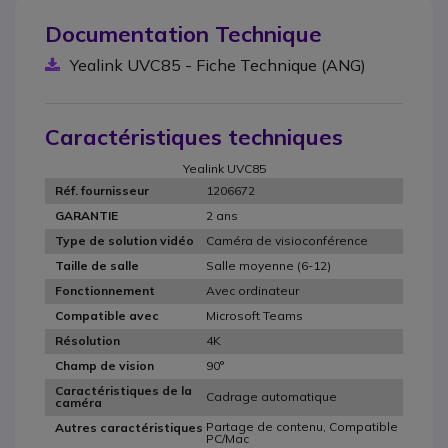
Documentation Technique
Yealink UVC85 - Fiche Technique (ANG)
Caractéristiques techniques
Yealink UVC85
1206672
Réf. fournisseur
2 ans
GARANTIE
Caméra de visioconférence
Type de solution vidéo
Salle moyenne (6-12)
Taille de salle
Avec ordinateur
Fonctionnement
Microsoft Teams
Compatible avec
4K
Résolution
90°
Champ de vision
Caractéristiques de la
Cadrage automatique
caméra
Partage de contenu, Compatible
Autres caractéristiques
PC/Mac