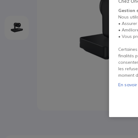
Chez One
Gestion 
Nous utili
• Assurer
• Amélior
• Vous pr
Certaines
finalités 
consentem
les refus
moment d
En savoir
Passer au début de la Galerie d’images