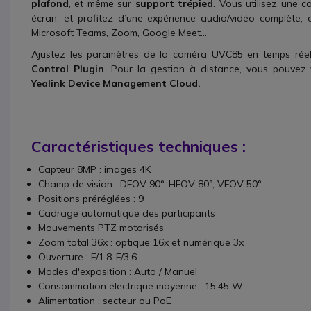
plafond
, et même sur
support trépied
. Vous utilisez une 
écran, et profitez d’une expérience audio/vidéo complète, c
Microsoft Teams, Zoom, Google Meet...
Ajustez les paramètres de la caméra UVC85 en temps rée
Control Plugin
. Pour la gestion à distance, vous pouvez
Yealink Device Management Cloud.
Caractéristiques techniques :
Capteur 8MP : images 4K
Champ de vision : DFOV 90°, HFOV 80°, VFOV 50°
Positions préréglées : 9
Cadrage automatique des participants
Mouvements PTZ motorisés
Zoom total 36x : optique 16x et numérique 3x
Ouverture : F/1.8-F/3.6
Modes d'exposition : Auto / Manuel
Consommation électrique moyenne : 15,45 W
Alimentation : secteur ou PoE