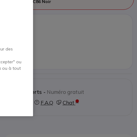
é par
Yealink UVC86 Noir
 UVC86 Noir
€
95 €
HT
our des
roduit remplaçant
ccepter" ou
x ou à tout
ctez nos experts -
Numéro gratuit
0800 72 4000
F.A.Q
Chat