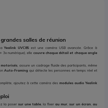
grandes salles de réunion
 la
Yealink UVC85
est une caméra USB avancée. Grâce à
+ 3x numérique), elle
couvre chaque détail et chaque angle
motorisés
, assure un cadrage fluide des participants, même
ion
Auto-Framing
qui détecte les personnes en temps réel et
complète, ajoutez à cette caméra des
modules audio Yealink
ploi
ez la poser
sur une table
, la fixer
au mur
,
sur un écran
,
au