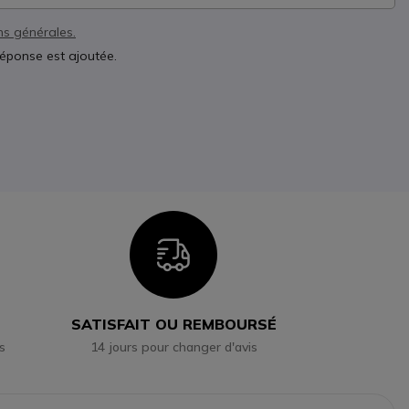
ns générales.
réponse est ajoutée.
n
Icon
SATISFAIT OU REMBOURSÉ
s
14 jours pour changer d'avis