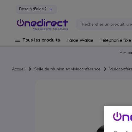
Besoin d'aide ?
Aller au contenu
Tous les produits
Talkie Walkie
Téléphonie fixe
Besoi
Accueil
Salle de réunion et visioconférence
Visioconfér
Passer à la fin de la galerie d’images