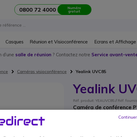
Numéro
0800 72 4000
gratuit
Casques
Réunion et Visioconférence
Ecrans et Affichage
n d’une
salle de réunion
? Contactez notre
Service avant-vente
ence
Caméras visioconférence
Yealink UVC85
Yealink U
Réf. produit: YEAUVC85 // Réf. fourn
Caméra de conférence PT
automatique, conçue pour
Continuer
Ce produit n’est plus à