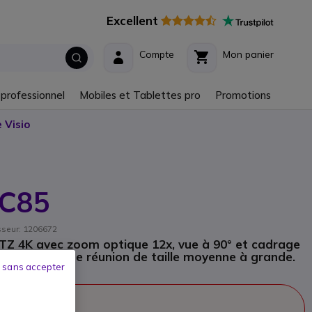
Excellent
Compte
Mon panier
 professionnel
Mobiles et Tablettes pro
Promotions
 Visio
VC85
isseur: 1206672
Z 4K avec zoom optique 12x, vue à 90° et cadrage
 les salles de réunion de taille moyenne à grande.
 sans accepter
 la vente