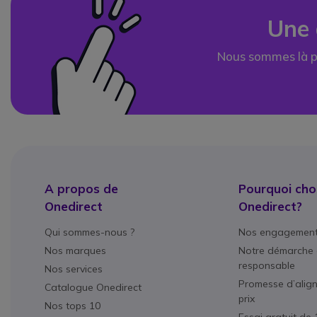
Une 
Nous sommes là p
A propos de
Pourquoi choi
Onedirect
Onedirect?
Qui sommes-nous ?
Nos engagemen
Nos marques
Notre démarche 
responsable
Nos services
Promesse d’alig
Catalogue Onedirect
prix
Nos tops 10