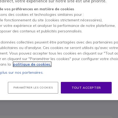
direct, votre expérience sur notre site est une priorité.
Ce produit a été remplac
de vos préférences en matière de cookies
sons des cookies et technologies similaires pour :
 le fonctionnement du site (cookies strictement nécessaires),
er votre expérience et analyser la performance de notre plateforme,
Yealink
oposer des contenus et publicités personnalisés.
2398,95 
1667,
 données collectées peuvent être partagées avec des partenaires p
Voir le p
publicitaires ou d'analyse. Ces cookies ne seront utilisés qu'avec votre
ent. Vous pouvez accepter tous les cookies en cliquant sur "Tout a
er en cliquant sur "Paramétrer les cookies" pour configurer votre choi
ans la
politique de cookies.
 plus sur nos partenaires.
Conta
TOUT ACCEPTER
PARAMÉTRER LES COOKIES