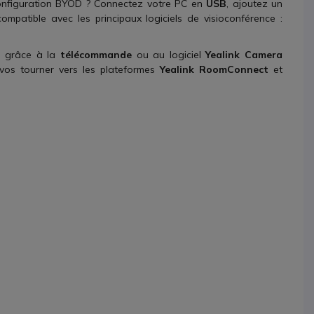
configuration BYOD ? Connectez votre PC en
USB
, ajoutez un
ompatible avec les principaux logiciels de visioconférence :
l grâce à la
télécommande
ou au logiciel
Yealink Camera
 vos tourner vers les plateformes
Yealink RoomConnect
et