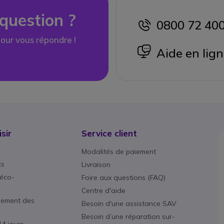
question ?
0800 72 40
icon
our vous répondre !
icon
Aide en lig
sir
Service client
Modalités de paiement
ts
Livraison
éco-
Foire aux questions (FAQ)
Centre d'aide
nement des
Besoin d'une assistance SAV
Besoin d’une réparation sur-