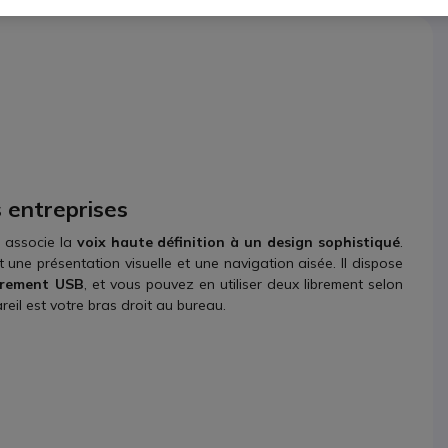
 entreprises
 associe la
voix haute définition à un design sophistiqué
.
t une présentation visuelle et une navigation aisée. Il dispose
strement USB
, et vous pouvez en utiliser deux librement selon
reil est votre bras droit au bureau.