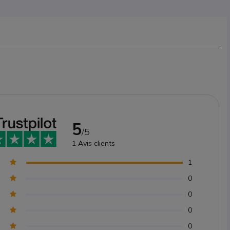
5
/5
1
Avis clients
1
0
0
0
0