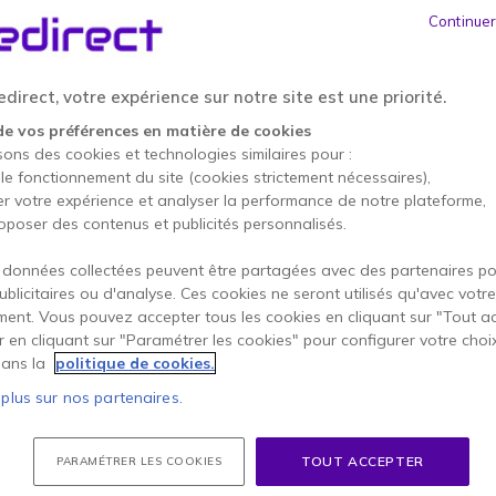
Ce produit n’est plus à
Continuer
Ce produit a été remplac
direct, votre expérience sur notre site est une priorité.
de vos préférences en matière de cookies
Yealink
sons des cookies et technologies similaires pour :
255,95 €
 le fonctionnement du site (cookies strictement nécessaires),
233,9
er votre expérience et analyser la performance de notre plateforme,
Voir le p
oposer des contenus et publicités personnalisés.
 données collectées peuvent être partagées avec des partenaires p
publicitaires ou d'analyse. Ces cookies ne seront utilisés qu'avec votre
ent. Vous pouvez accepter tous les cookies en cliquant sur "Tout a
er en cliquant sur "Paramétrer les cookies" pour configurer votre choi
Conta
ans la
politique de cookies.
 plus sur nos partenaires.
TOUT ACCEPTER
PARAMÉTRER LES COOKIES