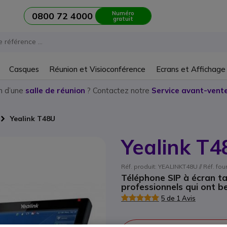
Numéro
0800 72 4000
gratuit
Casques
Réunion et Visioconférence
Ecrans et Affichage
n d’une
salle de réunion
? Contactez notre
Service avant-vente
Yealink T48U
Yealink T
Réf. produit: YEALINKT48U // Réf. fo
Téléphone SIP à écran tac
professionnels qui ont b
5 de 1 Avis