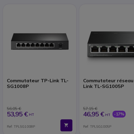
Commutateur TP-Link TL-
Commutateur réseau
SG1008P
Link TL-SG1005P
56,05 €
57,15 €
53,95 €
46,95 €
-17%
HT
HT
Ref: TPLSG1008P
Ref: TPLSG1005P