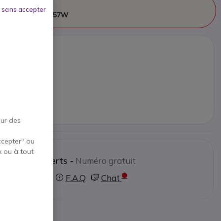
 la vente
 sans accepter
é par
Yealink - T57W
 - T57W
5 €
HT
roduit remplaçant
our des
ccepter" ou
x ou à tout
ctez nos experts -
Numéro gratuit
0800 72 4000
F.A.Q
Chat