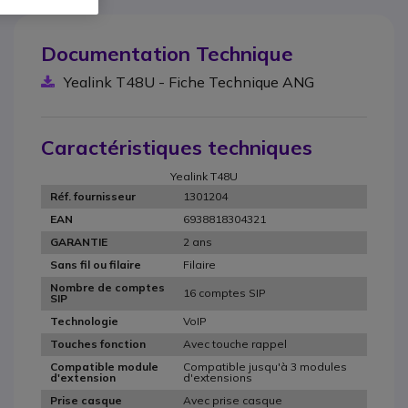
Documentation Technique
Yealink T48U - Fiche Technique ANG
Caractéristiques techniques
Yealink T48U
1301204
Réf. fournisseur
6938818304321
EAN
2 ans
GARANTIE
Filaire
Sans fil ou filaire
Nombre de comptes
16 comptes SIP
SIP
VoIP
Technologie
Avec touche rappel
Touches fonction
Compatible jusqu'à 3 modules
Compatible module
d'extensions
d'extension
Avec prise casque
Prise casque