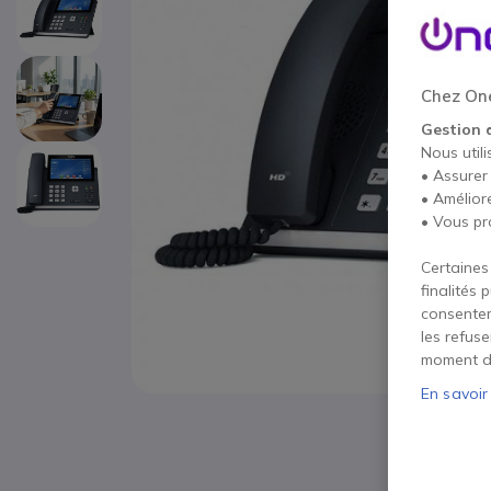
Chez One
Gestion 
Nous utili
• Assurer
• Amélior
• Vous pr
Certaines
finalités 
consentem
les refus
moment d
En savoir
Passer au début de la Galerie d’images