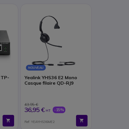
NOUVEAU
 TP-
Yealink YHS36 E2 Mono
Casque filaire QD-RJ9
43,95 €
36,95 €
-15%
HT
Ref: YEAYHS36ME2