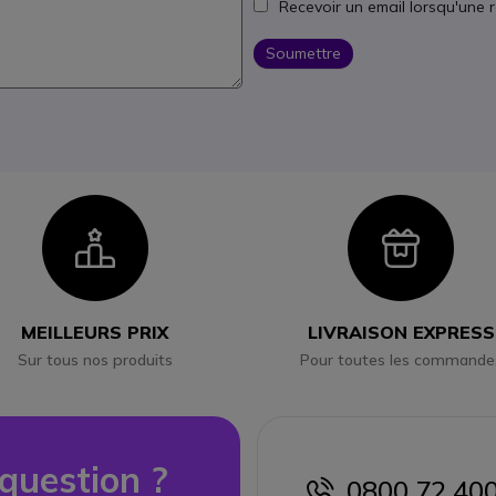
Recevoir un email lorsqu'une 
Soumettre
Icon
Ico
MEILLEURS PRIX
LIVRAISON EXPRESS
Sur tous nos produits
Pour toutes les commande
question ?
0800 72 40
icon