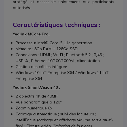
protégé et accessible uniquement aux participants
autorisés.
Caractéristiques techniques :
Yealink MCore Pro:
Processeur Intel® Core i5 11e generation
Mémoire : 8Go RAM + 128Go SSD
Connexions : HDMI ; Wi-Fi ; Bluetooth 5.2 ; RJ45 ;
USB-A ; Ethernet 10/100/1000M ; alimentation
Gestion des câbles intégrée
Windows 10 IoT Entreprise X64 / Windows 11 IoT
Entreprise X64
Yealink SmartVision 40 :
2 objectifs 4K de 48MP
Vue panoramique à 120°
Zoom numérique 6x
Cadrage automatique ; suivi des locuteurs ;
IntelliFocus (
cadrage et affichage via une sortie multi-
flux
) ; Clôture vidéo (
limitation de la pièce
)