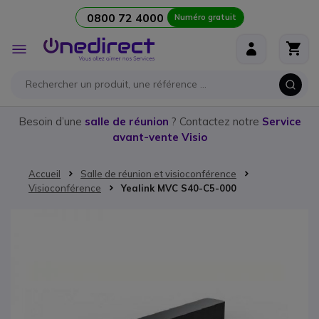
0800 72 4000
Numéro gratuit
Aller au contenu
Affichage
navigation
Besoin d’une
salle de réunion
? Contactez notre
Service
avant-vente Visio
Accueil
Salle de réunion et visioconférence
Visioconférence
Yealink MVC S40-C5-000
Passer à la fin de la galerie d’images