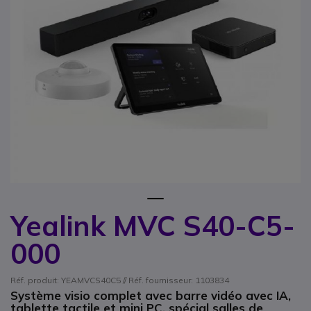
1
Yealink MVC S40-C5-
Passer au début de la Galerie d’images
000
Réf. produit: YEAMVCS40C5 // Réf. fournisseur: 1103834
Système visio complet avec barre vidéo avec IA,
tablette tactile et mini PC, spécial salles de