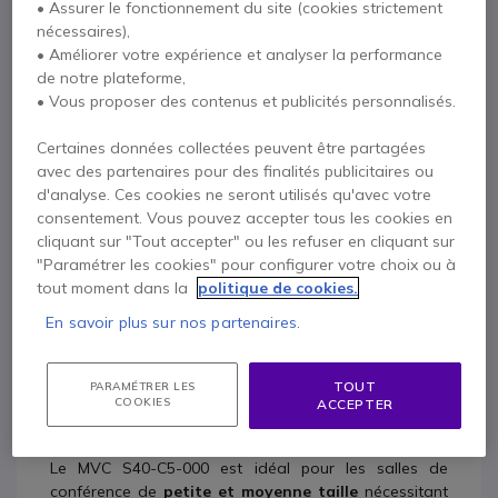
• Assurer le fonctionnement du site (cookies strictement
nécessaires),
• Améliorer votre expérience et analyser la performance
de notre plateforme,
Description
• Vous proposer des contenus et publicités personnalisés.
Certaines données collectées peuvent être partagées
Yealink VC MVC S40-C5-
avec des partenaires pour des finalités publicitaires ou
000
d'analyse. Ces cookies ne seront utilisés qu'avec votre
consentement. Vous pouvez accepter tous les cookies en
cliquant sur "Tout accepter" ou les refuser en cliquant sur
Le
Yealink MVC S40-C5-000
est un système complet
"Paramétrer les cookies" pour configurer votre choix ou à
dédié aux
salles de petite et moyenne taille
. Avec
tout moment dans la
politique de cookies.
sa
barre vidéo
, son
mini-PC
et sa
tablette
pilotés
par l'IA, ce kit se place comme une solution visio
En savoir plus sur nos partenaires.
complète qui s’intègre parfaitement à
Microsoft
Teams
.
TOUT
PARAMÉTRER LES
Dans quel contexte ai-je besoin
COOKIES
ACCEPTER
de ce produit ?
Le MVC S40-C5-000 est idéal pour les salles de
conférence de
petite et moyenne taille
nécessitant