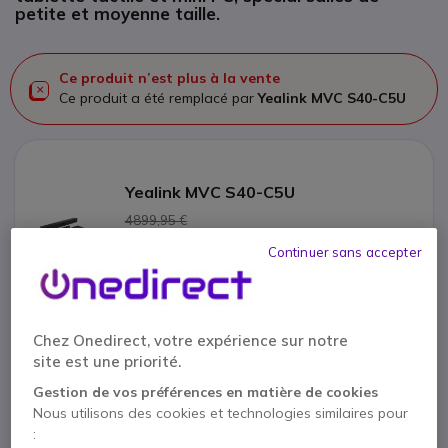
petite et moyenne taille.
Ce produit n’est plus à la vente
Ce produit a été remplacé par
Yealink MVC S40-C5U
Yealink MVC S40-C5U
4899,95 €
3146,95 €
HT
Continuer sans accepter
Voir le produit remplaçant
Chez Onedirect, votre expérience sur notre
site est une priorité.
Contactez nos experts -
Numéro gratuit
Gestion de vos préférences en matière de cookies
0800 72 4000
F.A.Q
Chat
Nous utilisons des cookies et technologies similaires pour
: