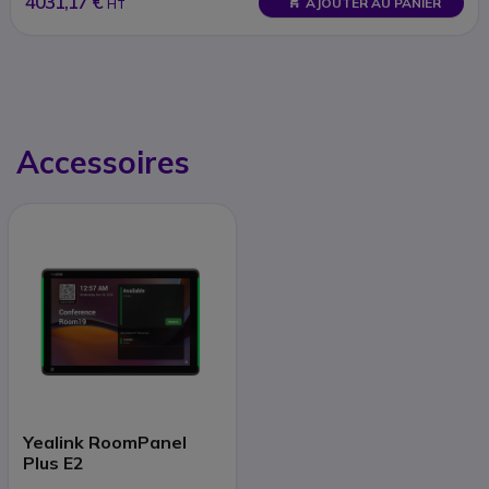
4031,17 €
AJOUTER AU PANIER
HT
Accessoires
Yealink RoomPanel
Plus E2