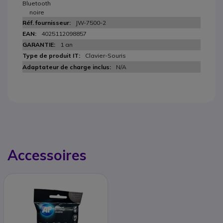
Bluetooth
noire
JW-7500-2
4025112098857
1 an
Clavier-Souris
N/A
Accessoires