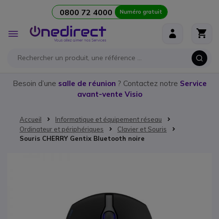
0800 72 4000
Numéro gratuit
Aller au contenu
Affichage
navigation
Besoin d’une
salle de réunion
? Contactez notre
Service
avant-vente Visio
Accueil
Informatique et équipement réseau
Ordinateur et périphériques
Clavier et Souris
Souris CHERRY Gentix Bluetooth noire
Passer à la fin de la galerie d’images