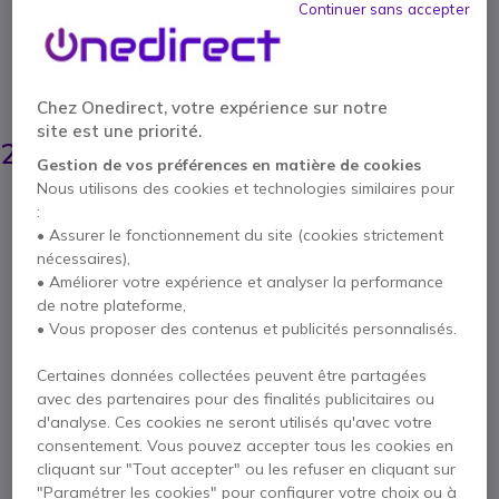
Continuer sans accepter
Réf. produit: CHEGENTBT // Réf. fournisseur: JW-7500-2
Souris Bluetooth avec capteur optique, 7
boutons et fonction multi-appareils.
ÉCONOMISEZ 7,00 €
Chez Onedirect, votre expérience sur notre
site est une priorité.
32,95 €
25,95 €
HT
-
31,14 €
TTC
Gestion de vos préférences en matière de cookies
Nous utilisons des cookies et technologies similaires pour
Qté
:
AJOUTER AU PANIER
• Assurer le fonctionnement du site (cookies strictement
nécessaires),
DEVIS EN 4 HEURES
• Améliorer votre expérience et analyser la performance
de notre plateforme,
• Vous proposer des contenus et publicités personnalisés.
Épuisé
100+ produits en stock plateforme
Certaines données collectées peuvent être partagées
Livraison :
5-7 jours
avec des partenaires pour des finalités publicitaires ou
d'analyse. Ces cookies ne seront utilisés qu'avec votre
1 an de garantie
constructeur
consentement. Vous pouvez accepter tous les cookies en
cliquant sur "Tout accepter" ou les refuser en cliquant sur
Payez en 4 sans frais (
7,79 €
)
Afficher plus
"Paramétrer les cookies" pour configurer votre choix ou à