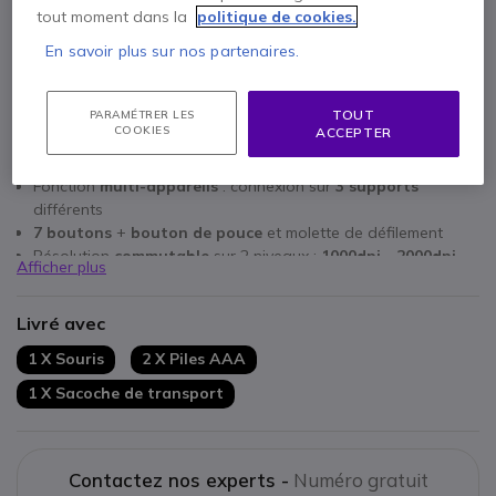
tout moment dans la
politique de cookies.
En savoir plus sur nos partenaires.
TOUT
PARAMÉTRER LES
Points Forts
COOKIES
ACCEPTER
Souris
sans-fil
ambidextre
Fonction
multi-appareils
: connexion sur
3 supports
différents
7 boutons
+
bouton de pouce
et molette de défilement
Résolution
commutable
sur 2 niveaux :
1000dpi - 2000dpi
Afficher plus
Fonctionnement :
2 piles AAA remplaçables
Connexion via Bluetooth 5.0
Livré avec
1 X Souris
2 X Piles AAA
1 X Sacoche de transport
Contactez nos experts -
Numéro gratuit