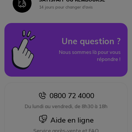
Icon
14 jours pour changer d'avis
Une question ?
Nous sommes là pour vous
répondre !
0800 72 4000
icon
Du lundi au vendredi, de 8h30 à 18h
icon
Aide en ligne
Service après-vente et FAQ