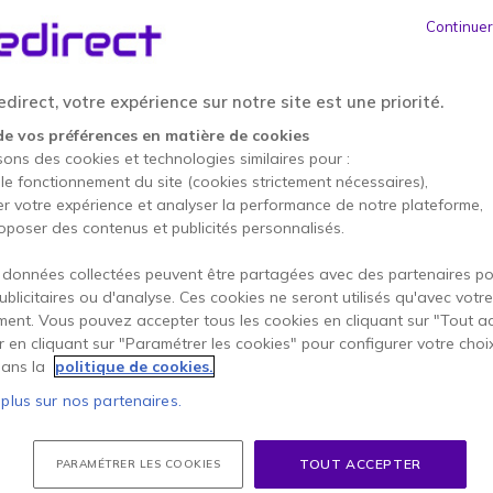
90,95 €
HT
-
109,14 €
TTC
Continuer
Qté
AJOUTE
direct, votre expérience sur notre site est une priorité.
Épuisé
de vos préférences en matière de cookies
63 produits en stock plate
sons des cookies et technologies similaires pour :
 le fonctionnement du site (cookies strictement nécessaires),
2 ans de garantie
constru
er votre expérience et analyser la performance de notre plateforme,
oposer des contenus et publicités personnalisés.
Payez en 4 sans frais (
27,
 données collectées peuvent être partagées avec des partenaires p
Points Forts
publicitaires ou d'analyse. Ces cookies ne seront utilisés qu'avec votre
ent. Vous pouvez accepter tous les cookies en cliquant sur "Tout a
Non compatible avec une box
er en cliquant sur "Paramétrer les cookies" pour configurer votre choi
VoIP
ans la
politique de cookies.
Sans clavier : déclencheme
Boîtier traité antibactérien p
 plus sur nos partenaires.
Plaque avant personnalisable
Trois touches de fonction lib
TOUT ACCEPTER
PARAMÉTRER LES COOKIES
Compatible avec l'alimentatio
Afficher plus
Installation possible au mur o