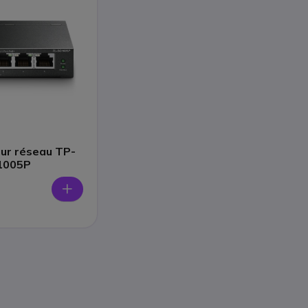
r réseau TP-
1005P