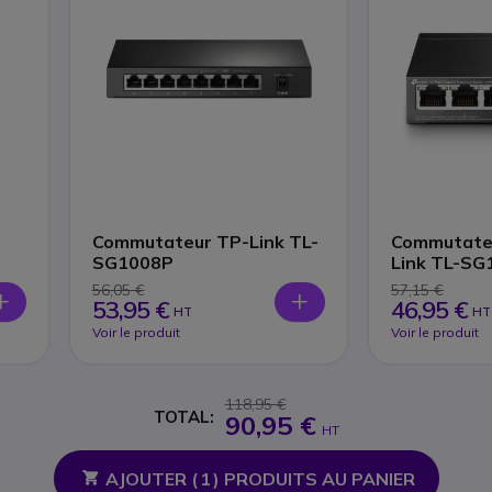
Commutateur TP-Link TL-
Commutateu
SG1008P
Link TL-SG
56,05 €
57,15 €
53,95 €
46,95 €
HT
HT
Voir le produit
Voir le produit
118,95 €
TOTAL:
90,95 €
HT
AJOUTER (
1
) PRODUITS AU PANIER