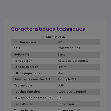
Caractéristiques techniques
Snom HD30L
7019
Réf. fournisseur
4262377561133
EAN
2 ans
GARANTIE
Hôtels et restaurants
Par Secteur
Filaire
Sans fil ou filaire
Montage
Filtres populaires
1 compte SIP
Nombre de comptes SIP
VoIP
Technologie
Avec touche rappel
Touches fonction
PoE
Power Over Ethernet (PoE)
Sans écran
Type d'écran
Connexion RJ45
Connectivité