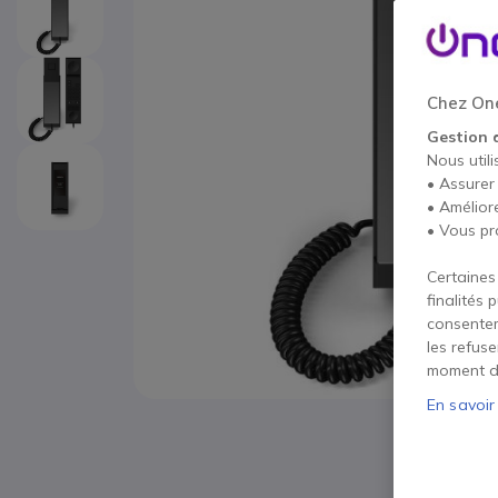
Chez One
Gestion 
Nous utili
• Assurer
• Amélior
• Vous pr
Certaines
finalités 
consentem
les refus
moment d
En savoir
Passer au début de la Galerie d’images