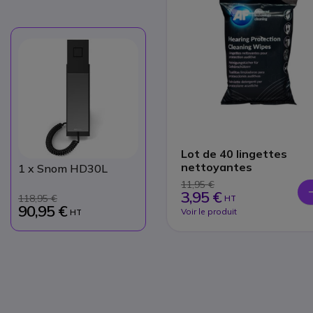
Lot de 40 lingettes
nettoyantes
1
x Snom HD30L
11,95 €
3,95 €
118,95 €
HT
90,95 €
Voir le produit
HT