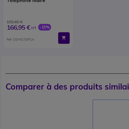
Téléphone filaire
192,45 €
166,95 €
-13%
HT
Ref: DEHD2SIP1A
Comparer à des produits simila