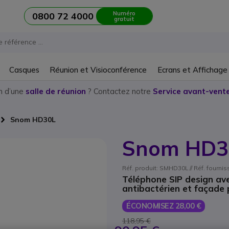
Numéro
0800 72 4000
gratuit
Casques
Réunion et Visioconférence
Ecrans et Affichage
n d’une
salle de réunion
? Contactez notre
Service avant-vente
Snom HD30L
Snom HD3
Réf. produit: SMHD30L // Réf. fournis
Téléphone SIP design av
antibactérien et façade p
ÉCONOMISEZ 28,00 €
118,95 €