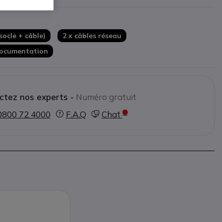
personnelles (conforme RGPD)
lifiée via serveurs
ocle + câble)
2 x câbles réseau
ocumentation
ctez nos experts -
Numéro gratuit
0800 72 4000
F.A.Q
Chat