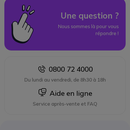
Une question ?
Nous sommes là pour vous
répondre !
0800 72 4000
icon
Du lundi au vendredi, de 8h30 à 18h
icon
Aide en ligne
Service après-vente et FAQ