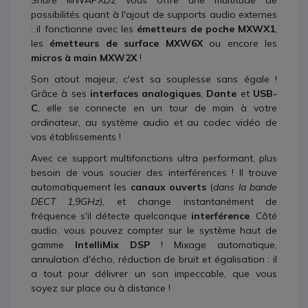
Shure MWAPXD2 vous offre une multitude de
possibilités quant à l'ajout de supports audio externes
: il fonctionne avec les
émetteurs de poche MXWX1
,
les
émetteurs de surface MXW6X
ou encore les
micros à main MXW2X
!
Son atout majeur, c'est sa souplesse sans égale !
Grâce à ses
interfaces analogiques
,
Dante
et
USB-
C
, elle se connecte en un tour de main à votre
ordinateur, au système audio et au codec vidéo de
vos établissements !
Avec ce support multifonctions ultra performant, plus
besoin de vous soucier des interférences ! Il trouve
automatiquement les
canaux ouverts
(
dans la bande
DECT 1,9GHz
), et change instantanément de
fréquence s'il détecte quelconque
interférence
. Côté
audio, vous pouvez compter sur le système haut de
gamme
IntelliMix DSP
! Mixage automatique,
annulation d'écho, réduction de bruit et égalisation : il
a tout pour délivrer un son impeccable, que vous
soyez sur place ou à distance !