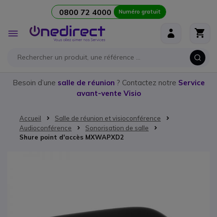
0800 72 4000
Numéro gratuit
Aller au contenu
Affichage
navigation
Besoin d’une
salle de réunion
? Contactez notre
Service
avant-vente Visio
Accueil
Salle de réunion et visioconférence
Audioconférence
Sonorisation de salle
Shure point d'accès MXWAPXD2
Passer à la fin de la galerie d’images