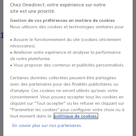
et audio intelligent, parfait pour les scénarios
Chez Onedirect, votre expérience sur notre
hybrides.
site est une priorité.
ÉCONOMISEZ 203,00 €
Gestion de vos préférences en matière de cookies
Nous utilisons des cookies et technologies similaires pour
1 444,25 €
1 240,95 €
:
HT
-
1 489,14 €
TTC
• Assurer le fonctionnement du site (cookies strictement
nécessaires),
Qté
AJOUTER AU PANIER
• Améliorer votre expérience et analyser la performance
de notre plateforme,
• Vous proposer des contenus et publicités personnalisés.
DEVIS EN 4 HEURES
Certaines données collectées peuvent être partagées
Épuisé
avec des partenaires pour des finalités publicitaires ou
d'analyse. Ces cookies ne seront utilisés qu'avec votre
consentement. Vous pouvez accepter tous les cookies en
2 ans de garantie
constructeur
cliquant sur "Tout accepter" ou les refuser en cliquant sur
Payez en 4 sans frais (
372,29 €
)
Afficher plus
"Paramétrer les cookies" pour configurer votre choix ou à
tout moment dans la
politique de cookies.
En savoir plus sur nos partenaires.