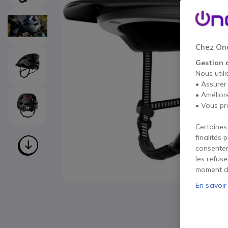
Chez One
Gestion 
Nous utili
• Assurer
• Amélior
• Vous pr
Certaines
finalités 
consentem
les refus
moment d
En savoir
Passer au début de la Galerie d’images