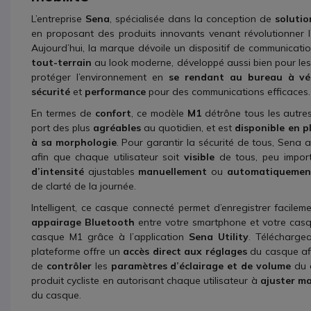
L’entreprise
Sena
, spécialisée dans la conception de
solutio
en proposant des produits innovants venant révolutionner l’
Aujourd’hui, la marque dévoile un dispositif de communicatio
tout-terrain
au look moderne, développé aussi bien pour le
protéger l’environnement en
se
rendant au bureau à vé
sécurité
et
performance
pour des communications efficaces.
En termes de
confort
, ce modèle
M1
détrône tous les autres
port des plus
agréables
au quotidien, et est
disponible en pl
à sa morphologie
. Pour garantir la sécurité de tous, Sen
afin que chaque utilisateur soit
visible
de tous, peu import
d’intensité
ajustables
manuellement
ou
automatiquemen
de clarté de la journée.
Intelligent, ce casque connecté permet d’enregistrer facilem
appairage Bluetooth
entre votre smartphone et votre casq
casque M1 grâce à l’application
Sena Utility
. Téléchargea
plateforme offre un
accès direct aux réglages
du casque af
de
contrôler
les
paramètres d’éclairage et de volume
du 
produit cycliste en autorisant chaque utilisateur à
ajuster m
du casque.