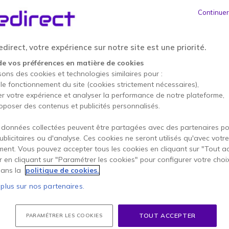
156,95 €
HT
-
188,34 €
TTC
Continuer
Qté
AJOUTE
direct, votre expérience sur notre site est une priorité.
Épuisé
de vos préférences en matière de cookies
sons des cookies et technologies similaires pour :
2 ans de garantie
constru
 le fonctionnement du site (cookies strictement nécessaires),
Payez en 4 sans frais (
47,
er votre expérience et analyser la performance de notre plateforme,
oposer des contenus et publicités personnalisés.
Points Forts
 données collectées peuvent être partagées avec des partenaires p
publicitaires ou d'analyse. Ces cookies ne seront utilisés qu'avec votre
Casque cycliste tout-terrain
c
ent. Vous pouvez accepter tous les cookies en cliquant sur "Tout a
Éclairage
LED
arrière
intégré
er en cliquant sur "Paramétrer les cookies" pour configurer votre choi
Expérience sonore
HD
:
micro
ans la
politique de cookies.
Advanced Noise Control
: s
Boutons physiques
dédiés à
 plus sur nos partenaires.
Afficher plus
Réseau
Bluetooth Intercom
groupe
Livré avec
Portée Bluetooth Intercom d
TOUT ACCEPTER
PARAMÉTRER LES COOKIES
Bluetooth 4.1
: appairage si