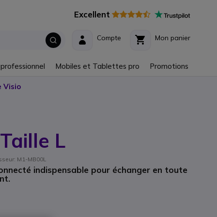
Excellent
Compte
Mon panier
 professionnel
Mobiles et Tablettes pro
Promotions
 Visio
Taille L
nisseur: M1-MB00L
connecté indispensable pour échanger en toute
nt.