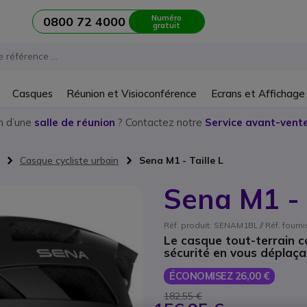
Numéro
0800 72 4000
gratuit
Casques
Réunion et Visioconférence
Ecrans et Affichage
n d’une
salle de réunion
? Contactez notre
Service avant-vente
Casque cycliste urbain
Sena M1 - Taille L
Sena M1 - 
Réf. produit: SENAM1BL // Réf. four
Le casque tout-terrain 
sécurité en vous déplaça
ÉCONOMISEZ 26,00 €
182,55 €