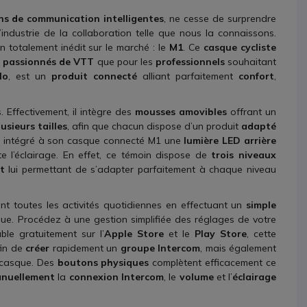
ns de communication intelligentes
, ne cesse de surprendre
industrie de la collaboration telle que nous la connaissons.
n totalement inédit sur le marché : le
M1
. Ce
casque cycliste
s
passionnés de VTT
que pour les
professionnels
souhaitant
lo
, est un
produit connecté
alliant parfaitement
confort
,
. Effectivement, il intègre des
mousses amovibles
offrant un
usieurs tailles
, afin que chacun dispose d’un produit
adapté
a a intégré à son casque connecté M1 une
lumière LED arrière
e l’éclairage. En effet, ce témoin dispose de
trois niveaux
t
lui permettant de s’adapter parfaitement à chaque niveau
ent toutes les activités quotidiennes en effectuant un
simple
ue. Procédez à une gestion simplifiée des réglages de votre
ble gratuitement sur l’
Apple Store
et le
Play Store
, cette
in de
créer
rapidement un
groupe Intercom
, mais également
casque. Des
boutons physiques
complètent efficacement ce
anuellement
la
connexion Intercom
, le
volume
et l’
éclairage