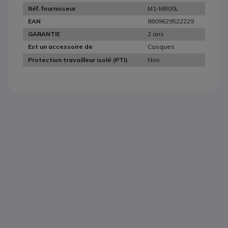
M1-MB00L
Réf. fournisseur
8809629522229
EAN
2 ans
GARANTIE
Casques
Est un accessoire de
Non
Protection travailleur isolé (PTI)