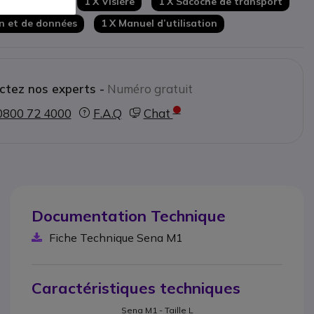
a M1 Taille L
1 X Visière
1 X Sacoche de transport
umelage de
2 casques
via la lecture d’un
n et de données
1 X Manuel d’utilisation
omie de
11 à 18 heures en conversation
éléchargeable gratuitement
ctez nos experts -
Numéro gratuit
0800 72 4000
F.A.Q
Chat
Documentation Technique
Fiche Technique Sena M1
Caractéristiques techniques
Sena M1 - Taille L