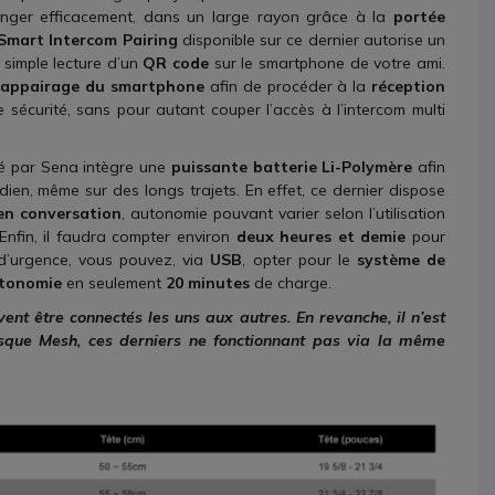
anger efficacement, dans un large rayon grâce à la
portée
Smart Intercom Pairing
disponible sur ce dernier autorise un
 simple lecture d’un
QR code
sur le smartphone de votre ami.
l’appairage du smartphone
afin de procéder à la
réception
 sécurité, sans pour autant couper l’accès à l’intercom multi
é par Sena intègre une
puissante batterie Li-Polymère
afin
ien, même sur des longs trajets. En effet, ce dernier dispose
en conversation
, autonomie pouvant varier selon l’utilisation
 Enfin, il faudra compter environ
deux heures et demie
pour
d’urgence, vous pouvez, via
USB
, opter pour le
système de
utonomie
en seulement
20 minutes
de charge.
nt être connectés les uns aux autres. En revanche, il n’est
sque Mesh, ces derniers ne fonctionnant pas via la même