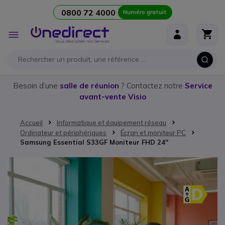
0800 72 4000
Numéro gratuit
Aller au contenu
Affichage
navigation
Besoin d’une
salle de réunion
? Contactez notre
Service
avant-vente Visio
Accueil
Informatique et équipement réseau
Ordinateur et périphériques
Écran et moniteur PC
Samsung Essential S33GF Moniteur FHD 24''
Passer à la fin de la galerie d’images