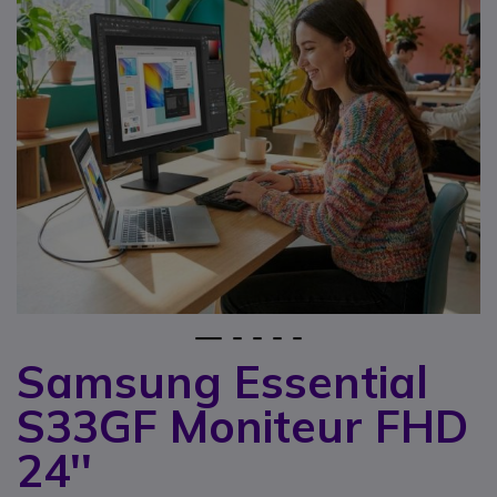
1
2
3
4
5
Samsung Essential
Passer au début de la Galerie d’images
S33GF Moniteur FHD
24''