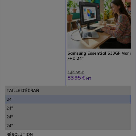
Samsung Essential S33GF Monite
FHD 24''
149,95 €
83,95 €
HT
TAILLE D'ÉCRAN
24''
24''
24''
24''
RÉSOLUTION