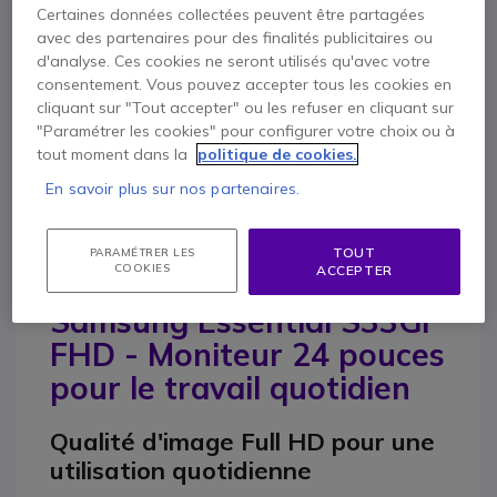
Certaines données collectées peuvent être partagées
avec des partenaires pour des finalités publicitaires ou
d'analyse. Ces cookies ne seront utilisés qu'avec votre
Contactez nos experts -
Numéro gratuit
consentement. Vous pouvez accepter tous les cookies en
cliquant sur "Tout accepter" ou les refuser en cliquant sur
0800 72 4000
F.A.Q
Chat
"Paramétrer les cookies" pour configurer votre choix ou à
tout moment dans la
politique de cookies.
En savoir plus sur nos partenaires.
TOUT
PARAMÉTRER LES
Description
COOKIES
ACCEPTER
Samsung Essential S33GF
FHD - Moniteur 24 pouces
pour le travail quotidien
Qualité d'image Full HD pour une
utilisation quotidienne