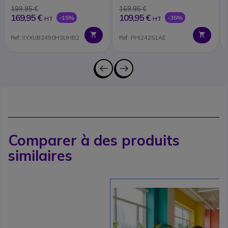
199,95 €
169,95 €
169,95 €
109,95 €
-15%
-35%
HT
HT
Ref: IIYXUB2490HSUHB2
Ref: PHI242S1AE
Comparer à des produits
similaires