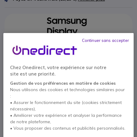
Continuer sans accepter
Points Forts
Écran Full HD de 24 pouces : images nettes au quotidien
Chez Onedirect, votre expérience sur notre
Taux de rafraîchissement jusqu'à 100 Hz : affichage plus
site est une priorité.
fluide
Confort visuel avancé avec mode Eye Saver et technologie
Gestion de vos préférences en matière de cookies
Flicker Free
Nous utilisons des cookies et technologies similaires pour
Afficher plus
Design compact et épuré idéal pour les bureaux et le
:
télétravail
• Assurer le fonctionnement du site (cookies strictement
Livré avec
Connectivité polyvalente avec HDMI et VGA
nécessaires),
Efficacité énergétique : fonction Eco Saving Plus
• Améliorer votre expérience et analyser la performance
1 X Écran Samsung Essential S33GF 24 pouces
de notre plateforme,
1 X Câble d'alimentation
1 X Câble HDMI
• Vous proposer des contenus et publicités personnalisés.
Documentation