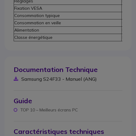
Réglages
Inclina
Fixation VESA
100 x 
Consommation typique
14 W
Consommation en veille
0,5 W
Alimentation
Extern
Classe énergétique
D
Documentation Technique
Samsung S24F33 - Manuel (ANG)
Guide
TOP 10 – Meilleurs écrans PC
Caractéristiques techniques