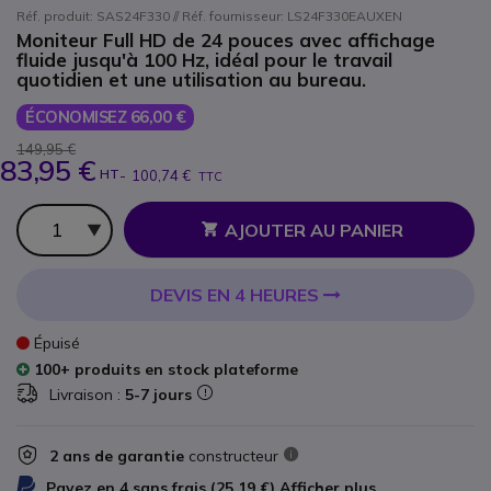
Réf. produit: SAS24F330 // Réf. fournisseur: LS24F330EAUXEN
Moniteur Full HD de 24 pouces avec affichage
fluide jusqu'à 100 Hz, idéal pour le travail
quotidien et une utilisation au bureau.
ÉCONOMISEZ 66,00 €
149,95 €
83,95 €
HT
-
100,74 €
TTC
Qté
AJOUTER AU PANIER
DEVIS EN 4 HEURES
Épuisé
100+ produits en stock plateforme
Livraison :
5-7 jours
2 ans de garantie
constructeur
Payez en 4 sans frais (
25,19 €
)
Afficher plus