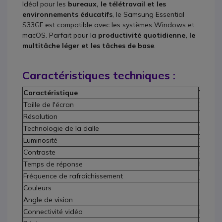
Idéal pour les
bureaux, le télétravail et les
environnements éducatifs
, le Samsung Essential
S33GF est compatible avec les systèmes Windows et
macOS. Parfait pour la
productivité quotidienne, le
multitâche léger et les tâches de base
.
Caractéristiques techniques :
Caractéristique
Valeur
Taille de l'écran
24 pou
Résolution
1920 x 
Technologie de la dalle
LCD
Luminosité
250 cd
Contraste
3000:1
Temps de réponse
5 ms
Fréquence de rafraîchissement
Jusqu'
Couleurs
16,7 mi
Angle de vision
178° / 
Connectivité vidéo
HDMI 1