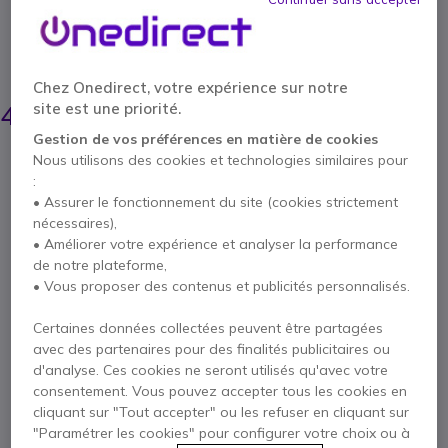
jusqu'à 17,3'' de manière sécurisée et organisez
facilement vos accessoires.
ÉCONOMISEZ 3,00 €
Chez Onedirect, votre expérience sur notre
46,15 €
42,95 €
site est une priorité.
HT
-
51,54 €
TTC
Gestion de vos préférences en matière de cookies
Qté
Nous utilisons des cookies et technologies similaires pour
AJOUTER AU PANIER
:
• Assurer le fonctionnement du site (cookies strictement
nécessaires),
DEVIS EN 4 HEURES
• Améliorer votre expérience et analyser la performance
de notre plateforme,
Épuisé
• Vous proposer des contenus et publicités personnalisés.
1 an de garantie
constructeur
Certaines données collectées peuvent être partagées
avec des partenaires pour des finalités publicitaires ou
Payez en 4 sans frais (
12,89 €
)
Afficher plus
d'analyse. Ces cookies ne seront utilisés qu'avec votre
consentement. Vous pouvez accepter tous les cookies en
cliquant sur "Tout accepter" ou les refuser en cliquant sur
"Paramétrer les cookies" pour configurer votre choix ou à