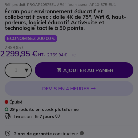
Réf. produit: PROAP10B75EU // Réf. fournisseur: AP10-B75-EU1
Écran pour environnement éducatif et
collaboratif avec : dalle 4K de 75'', Wifi 6, haut-
parleurs, logiciel éducatif ActivSuite et
technologie tactile à 50 points.
ÉCONOMISEZ 200,00 €
2 499,95 €
2 299,95 €
HT
-
2 759,94 €
TTC
Qté
AJOUTER AU PANIER
DEVIS EN 4 HEURES
Épuisé
29 produits en stock plateforme
Livraison :
5-7 jours
2 ans de garantie
constructeur