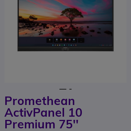
1
2
Promethean
Passer au début de la Galerie d’images
ActivPanel 10
Premium 75''