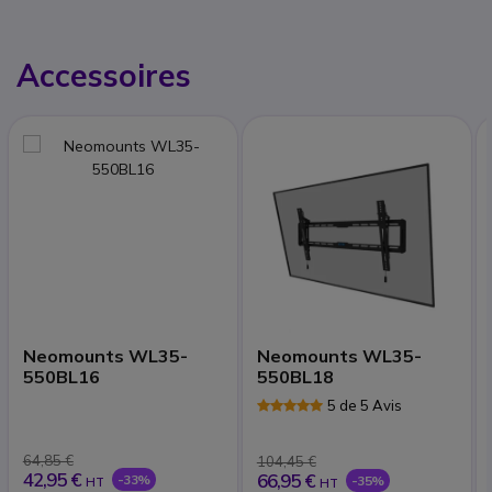
Accessoires
Neomounts WL35-
Neomounts WL35-
550BL16
550BL18
5 de 5 Avis
64,85 €
104,45 €
42,95 €
66,95 €
-33%
-35%
HT
HT