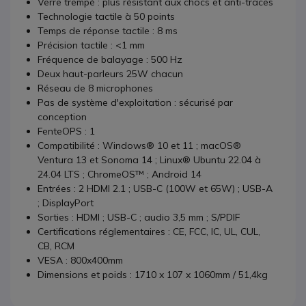
Verre trempé : plus résistant aux chocs et anti-traces
Technologie tactile à 50 points
Temps de réponse tactile : 8 ms
Précision tactile : <1 mm
Fréquence de balayage : 500 Hz
Deux haut-parleurs 25W chacun
Réseau de 8 microphones
Pas de système d'exploitation : sécurisé par
conception
FenteOPS : 1
Compatibilité : Windows® 10 et 11 ; macOS®
Ventura 13 et Sonoma 14 ; Linux® Ubuntu 22.04 à
24.04 LTS ; ChromeOS™ ; Android 14
Entrées : 2 HDMI 2.1 ; USB-C (100W et 65W) ; USB-A
; DisplayPort
Sorties : HDMI ; USB-C ; audio 3,5 mm ; S/PDIF
Certifications réglementaires : CE, FCC, IC, UL, CUL,
CB, RCM
VESA : 800x400mm
Dimensions et poids : 1710 x 107 x 1060mm / 51,4kg