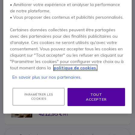
2 X Stylets passifs
1 X ActivePen 2
• Améliorer votre expérience et analyser la performance
de notre plateforme,
1 X Chargeur ActivPen 2 et module BT
• Vous proposer des contenus et publicités personnalisés.
1 X Câble de charge ActivPen 2 USB-C
Certaines données collectées peuvent être partagées
4 X Vis de montage VESA (M8)
avec des partenaires pour des finalités publicitaires ou
1 X Support Mini PC avec vis
d'analyse. Ces cookies ne seront utilisés qu'avec votre
consentement. Vous pouvez accepter tous les cookies en
1 X Étiquette d'activation Promethean ActivSuite
cliquant sur "Tout accepter" ou les refuser en cliquant sur
Documentation
"Paramétrer les cookies" pour configurer votre choix ou à
tout moment dans la
politique de cookies.
En savoir plus sur nos partenaires.
Plus de versions :
TOUT
PARAMÉTRER LES
COOKIES
ACCEPTER
Promethean ActivPanel 10 Premium Écran 
interactif 4K 86''
4213,00 €
4212,95 €
HT