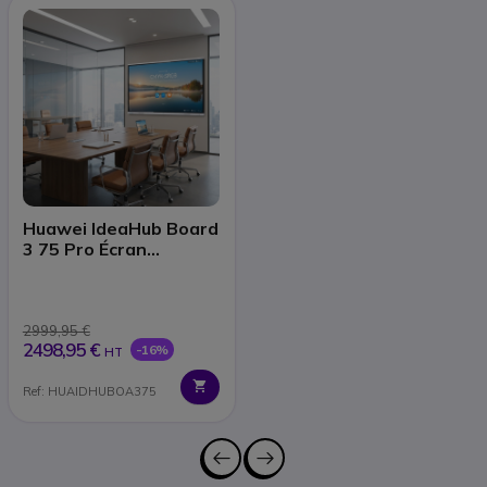
Huawei IdeaHub Board
3 75 Pro Écran
interactif 4K
2999,95 €
2498,95 €
-16%
HT
Ref: HUAIDHUBOA375