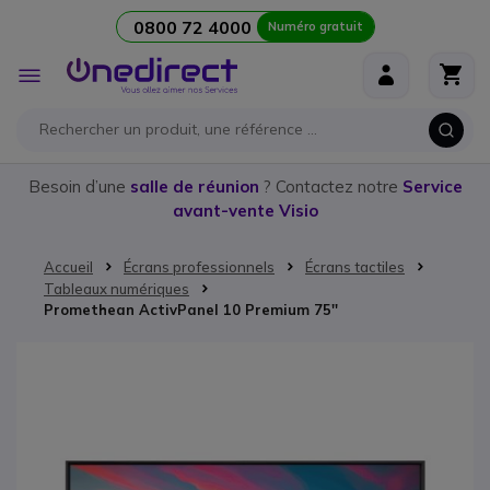
0800 72 4000
Numéro gratuit
Aller au contenu
Affichage
navigation
Besoin d’une
salle de réunion
? Contactez notre
Service
avant-vente Visio
Accueil
Écrans professionnels
Écrans tactiles
Tableaux numériques
Promethean ActivPanel 10 Premium 75''
Passer à la fin de la galerie d’images