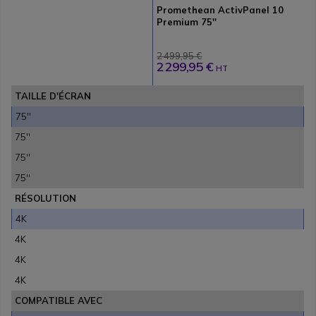
Promethean ActivPanel 10
Premium 75''
2 499,95 €
2 299,95 €
HT
TAILLE D'ÉCRAN
75''
75''
75''
75''
RÉSOLUTION
4K
4K
4K
4K
COMPATIBLE AVEC