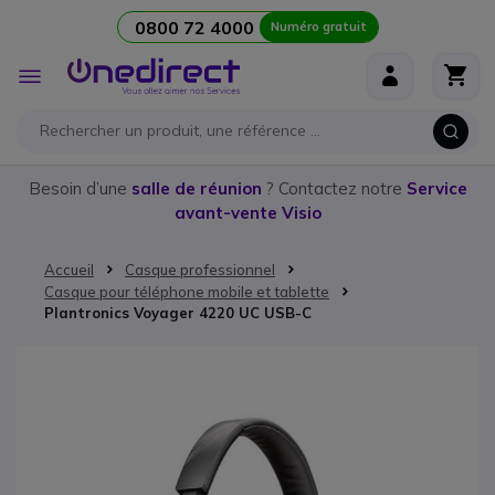
0800 72 4000
Numéro gratuit
Aller au contenu
Affichage
navigation
Besoin d’une
salle de réunion
? Contactez notre
Service
avant-vente Visio
Accueil
Casque professionnel
Casque pour téléphone mobile et tablette
Plantronics Voyager 4220 UC USB-C
Passer à la fin de la galerie d’images