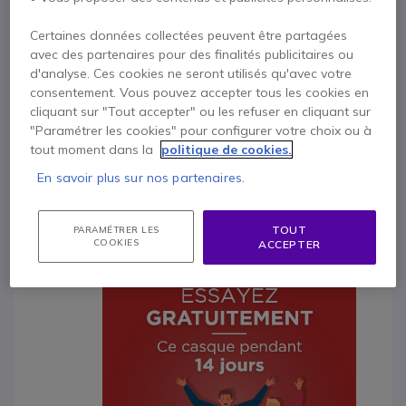
Contactez nos experts -
Numéro gratuit
0800 72 4000
F.A.Q
Chat
Certaines données collectées peuvent être partagées
avec des partenaires pour des finalités publicitaires ou
d'analyse. Ces cookies ne seront utilisés qu'avec votre
consentement. Vous pouvez accepter tous les cookies en
cliquant sur "Tout accepter" ou les refuser en cliquant sur
"Paramétrer les cookies" pour configurer votre choix ou à
Description
tout moment dans la
politique de cookies.
En savoir plus sur nos partenaires.
Plantronics Voyager 4220 UC
USB-C
TOUT
PARAMÉTRER LES
COOKIES
ACCEPTER