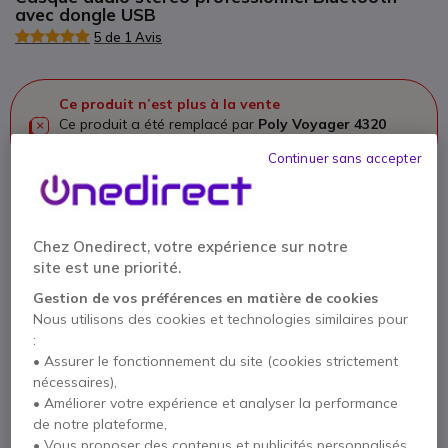
avec dongle USB
5 de 1 Avis
Ce produit n’est plus à la vente
Ce produit a été remplacé par
Poly Voyager 4320
USB-C - Version Microsoft Teams
Continuer sans accepter
Poly Voyager 4320 USB-C -
Chez Onedirect, votre expérience sur notre
Version Microsoft Teams
site est une priorité.
159,95 €
Gestion de vos préférences en matière de cookies
99,95 €
HT
Nous utilisons des cookies et technologies similaires pour
Voir le produit remplaçant
:
• Assurer le fonctionnement du site (cookies strictement
nécessaires),
• Améliorer votre expérience et analyser la performance
de notre plateforme,
• Vous proposer des contenus et publicités personnalisés.