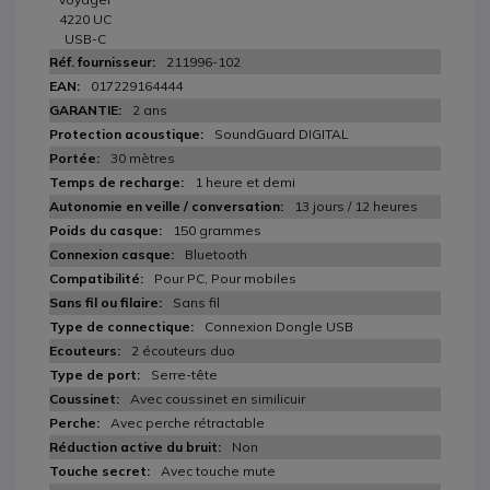
4220 UC
USB-C
211996-102
017229164444
2 ans
SoundGuard DIGITAL
30 mètres
1 heure et demi
13 jours / 12 heures
150 grammes
Bluetooth
Pour PC, Pour mobiles
Sans fil
Connexion Dongle USB
2 écouteurs duo
Serre-tête
Avec coussinet en similicuir
Avec perche rétractable
Non
Avec touche mute