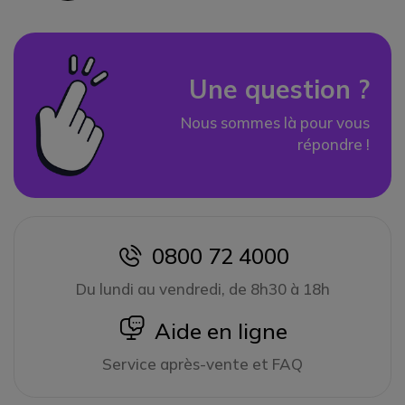
Une question ?
Nous sommes là pour vous
répondre !
0800 72 4000
icon
Du lundi au vendredi, de 8h30 à 18h
icon
Aide en ligne
Service après-vente et FAQ