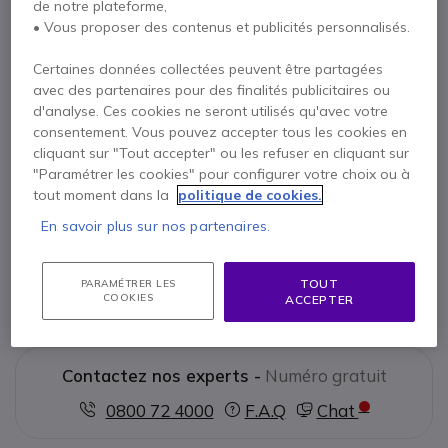
de notre plateforme,
• Vous proposer des contenus et publicités personnalisés.
Points Forts
Certification ATEX 1/21 : conforme aux milieux dangereux
Certaines données collectées peuvent être partagées
Système d'exploitation Android™ 15
avec des partenaires pour des finalités publicitaires ou
Écran tactile en verre Gorilla utilisable avec des gants
d'analyse. Ces cookies ne seront utilisés qu'avec votre
5G, Wi-Fi 6E, Bluetooth 5.2
consentement. Vous pouvez accepter tous les cookies en
Double SIM (eSIM + nano-SIM)
Afficher plus
cliquant sur "Tout accepter" ou les refuser en cliquant sur
Bouton de protection du travailleur isolé (LWP)
"Paramétrer les cookies" pour configurer votre choix ou à
Protection IP68 et MIL-STD-810H
tout moment dans la
politique de cookies.
Livré avec
Mises à jour de sécurité jusqu'en 2030
En savoir plus sur nos partenaires.
1 X Pepperl+Fuchs Smart-Ex® 03
1 X Batterie Li-Ion
1 X Chargeur
1 X Câble USB
TOUT
PARAMÉTRER LES
1 X Tournevis
Documentation
COOKIES
ACCEPTER
Contactez nos experts -
Numéro gratuit
0800 72 4000
F.A.Q
Chat