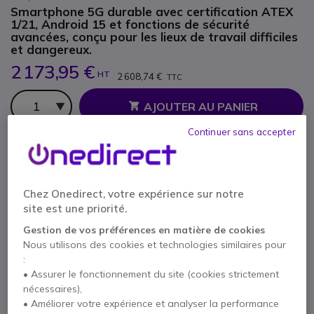
Smartphone 5G durable avec certification ATEX
1/21, Android 15 et fonctions de sécurité
avancées, conçu pour les lieux de travail difficiles
et dangereux.
2 173,95 €
HT
2 608,74 €
TTC
Qté
AJOUTER AU PANIER
Continuer sans accepter
DEVIS EN 4 HEURES
Épuisé
Chez Onedirect, votre expérience sur notre
site est une priorité.
2 ans de garantie
constructeur
Gestion de vos préférences en matière de cookies
Payez en 4 sans frais (
652,19 €
)
Afficher plus
Nous utilisons des cookies et technologies similaires pour
:
• Assurer le fonctionnement du site (cookies strictement
nécessaires),
• Améliorer votre expérience et analyser la performance