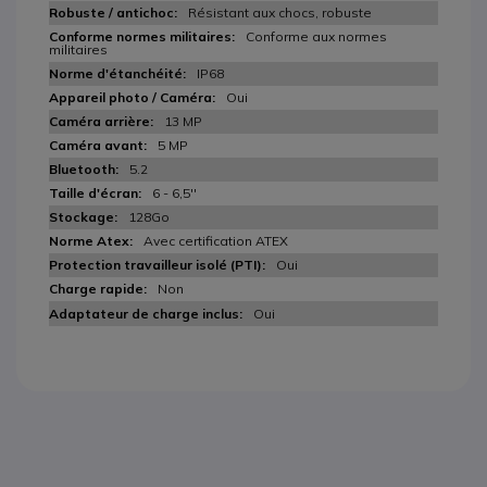
Résistant aux chocs, robuste
Conforme aux normes
militaires
IP68
Oui
13 MP
5 MP
5.2
6 - 6,5''
128Go
Avec certification ATEX
Oui
Non
Oui