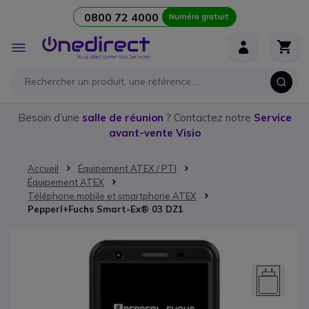
0800 72 4000
Numéro gratuit
Aller au contenu
Affichage
navigation
Besoin d’une
salle de réunion
? Contactez notre
Service
avant-vente Visio
Accueil
Équipement ATEX / PTI
Équipement ATEX
Téléphone mobile et smartphone ATEX
Pepperl+Fuchs Smart-Ex® 03 DZ1
Passer à la fin de la galerie d’images