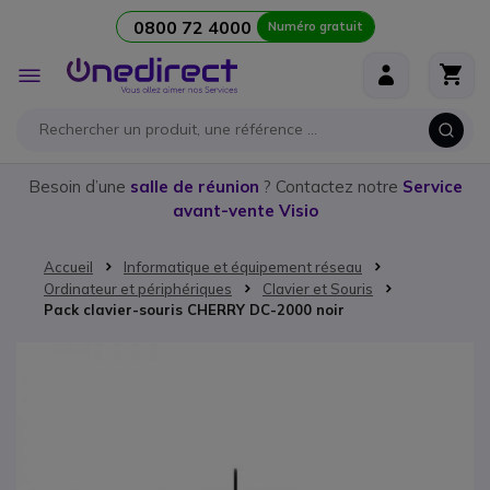
0800 72 4000
Numéro gratuit
Aller au contenu
Affichage
navigation
Besoin d’une
salle de réunion
? Contactez notre
Service
avant-vente Visio
Accueil
Informatique et équipement réseau
Ordinateur et périphériques
Clavier et Souris
Pack clavier-souris CHERRY DC-2000 noir
Passer à la fin de la galerie d’images