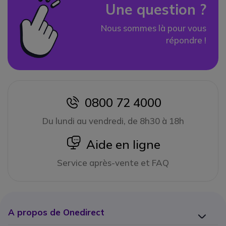
Une question ?
Nous sommes là pour vous
répondre !
0800 72 4000
icon
Du lundi au vendredi, de 8h30 à 18h
icon
Aide en ligne
Service après-vente et FAQ
A propos de Onedirect