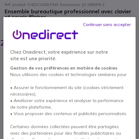
Réf. produit: CHEDC2000 // Réf. fournisseur: JD-0800FR-2
Ensemble bureautique professionnel avec clavier
et souris filaires.
Continuer sans accepter
ÉCONOMISEZ 2,00 €
26,35 €
23,95 €
HT
-
28,74 €
TTC
Chez Onedirect, votre expérience sur notre
Qté
site est une priorité.
AJOUTER AU PANIER
Gestion de vos préférences en matière de cookies
Nous utilisons des cookies et technologies similaires pour
DEVIS EN 4 HEURES
:
• Assurer le fonctionnement du site (cookies strictement
9 produits
en stock
Livraison :
24/48 h
nécessaires),
100+ produits en stock plateforme
• Améliorer votre expérience et analyser la performance
de notre plateforme,
Livraison :
5-7 jours
• Vous proposer des contenus et publicités personnalisés.
1 an de garantie
constructeur
Certaines données collectées peuvent être partagées
avec des partenaires pour des finalités publicitaires ou
Payez en 4 sans frais (
7,19 €
)
Afficher plus