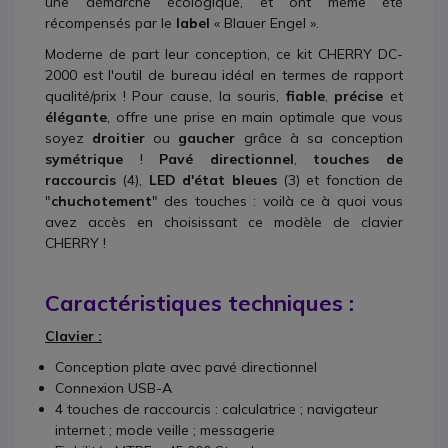
une démarche écologique, et ont même été
récompensés par le
label
« Blauer Engel ».
Moderne de part leur conception, ce kit CHERRY DC-
2000 est l'outil de bureau idéal en termes de rapport
qualité/prix ! Pour cause, la souris,
fiable
,
précise
et
élégante
, offre une prise en main optimale que vous
soyez
droitier
ou
gaucher
grâce à sa conception
symétrique
!
Pavé directionnel
,
touches de
raccourcis
(4),
LED d'état bleues
(3) et fonction de
"
chuchotement
" des touches : voilà ce à quoi vous
avez accès en choisissant ce modèle de clavier
CHERRY !
Caractéristiques techniques :
Clavier :
Conception plate avec pavé directionnel
Connexion USB-A
4 touches de raccourcis : calculatrice ; navigateur
internet ; mode veille ; messagerie