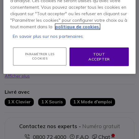
d'analyse. Ces cookies ne seront utilisés qu'avec votre
consentement. Vous pouvez accepter tous les cookies en
cliquant sur "Tout accepter" ou les refuser en cliquant sur
"Paramétrer les cookies" pour configurer votre choix ou à
tout moment dans la
politique de cookies.
En savoir plus sur nos partenaires.
Points Forts
Ensemble bureautique à
connexion USB
Clavier plat avec
touches silencieuses
TOUT
PARAMÉTRER LES
COOKIES
ACCEPTER
Jusqu´à
10 millions
de frappes par touche
4 touches de raccourcis
(calculatrice, e-mail, internet, veille)
3 LED d´état bleues
Afficher plus
Souris
symétrique pour
gaucher et droitier
Précise :
1600dpi
Livré avec
3 boutons + molette de défilement
Récompensé par le label écologique « Blauer Engel »
1 X Clavier
1 X Souris
1 X Mode d'emploi
Contactez nos experts -
Numéro gratuit
0800 72 4000
F.A.Q
Chat