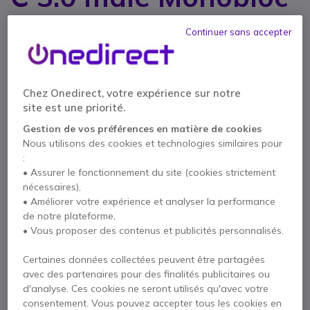
Réf. produit: ADAPFEMMAL // Réf. fournisseur: 532480
Continuer sans accepter
Utilisez vos cordons USB-A avec votre
périphérique à connectique type C !
6,95 €
HT
8,34 €
TTC
Chez Onedirect, votre expérience sur notre
Qté
AJOUTER AU PANIER
site est une priorité.
Gestion de vos préférences en matière de cookies
Nous utilisons des cookies et technologies similaires pour
DEVIS EN 4 HEURES
:
• Assurer le fonctionnement du site (cookies strictement
Épuisé
nécessaires),
• Améliorer votre expérience et analyser la performance
1 an de garantie
constructeur
de notre plateforme,
• Vous proposer des contenus et publicités personnalisés.
Payez en 4 sans frais (
2,09 €
)
Afficher plus
Certaines données collectées peuvent être partagées
avec des partenaires pour des finalités publicitaires ou
d'analyse. Ces cookies ne seront utilisés qu'avec votre
consentement. Vous pouvez accepter tous les cookies en