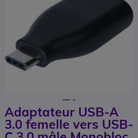
1
2
Adaptateur USB-A
Passer au début de la Galerie d’images
3.0 femelle vers USB-
C 3.0 mâle Monobloc