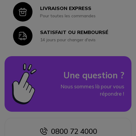
LIVRAISON EXPRESS
Icon
Pour toutes les commandes
SATISFAIT OU REMBOURSÉ
Icon
14 jours pour changer d'avis
Une question ?
Nous sommes là pour vous
répondre !
0800 72 4000
icon