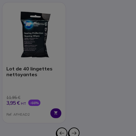
Lot de 40 lingettes
nettoyantes
11,95 €
3,95 €
-66%
HT
Ref: AFHEAD2