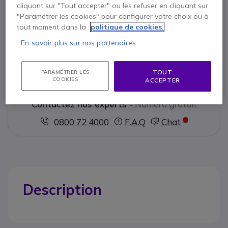
cliquant sur "Tout accepter" ou les refuser en cliquant sur
Points Forts
"Paramétrer les cookies" pour configurer votre choix ou à
tout moment dans la
politique de cookies.
Adaptateur USB-A 3.0 femelle: USB-C 3.0 mâle
Plaquage des connecteurs en nickel
En savoir plus sur nos partenaires.
Couleur : Noir
Afficher plus
TOUT
PARAMÉTRER LES
COOKIES
ACCEPTER
Contactez nos experts -
Numéro gratuit
0800 72 4000
F.A.Q
Chat
Description