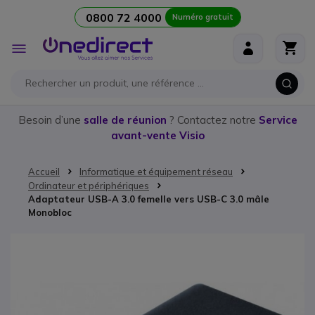
0800 72 4000
Numéro gratuit
Aller au contenu
Affichage
navigation
Besoin d’une
salle de réunion
? Contactez notre
Service
avant-vente Visio
Accueil
Informatique et équipement réseau
Ordinateur et périphériques
Adaptateur USB-A 3.0 femelle vers USB-C 3.0 mâle
Monobloc
Passer à la fin de la galerie d’images