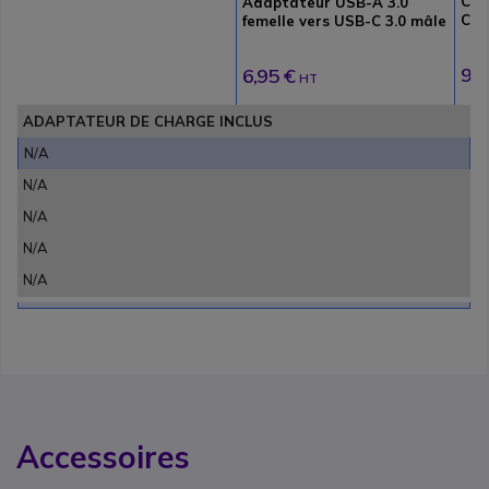
Cor
Adaptateur USB-A 3.0
C 1
femelle vers USB-C 3.0 mâle
Monobloc
9,9
6,95 €
HT
ADAPTATEUR DE CHARGE INCLUS
N/A
N/A
N/A
N/A
N/A
Accessoires