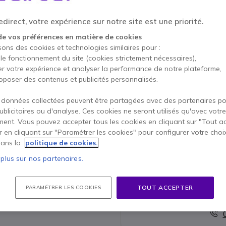
Qté
AJOUTE
direct, votre expérience sur notre site est une priorité.
Épuisé
de vos préférences en matière de cookies
sons des cookies et technologies similaires pour :
 le fonctionnement du site (cookies strictement nécessaires),
Payez en 4 sans frais (
4,4
er votre expérience et analyser la performance de notre plateforme,
oposer des contenus et publicités personnalisés.
Points Forts
 données collectées peuvent être partagées avec des partenaires p
Ecouteurs:
contour d'oreille
publicitaires ou d'analyse. Ces cookies ne seront utilisés qu'avec votre
Microphone:
Push to Talk
ent. Vous pouvez accepter tous les cookies en cliquant sur "Tout a
Accessoire exclusif pour
Moto
er en cliquant sur "Paramétrer les cookies" pour configurer votre choi
Photo non contractuelle
ans la
politique de cookies.
Afficher plus
 plus sur nos partenaires.
TOUT ACCEPTER
PARAMÉTRER LES COOKIES
Conta