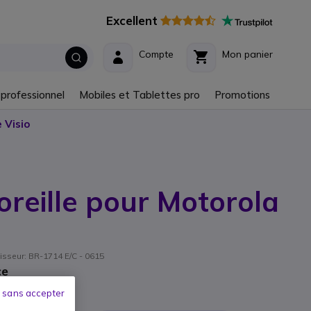
Excellent
Compte
Mon panier
 professionnel
Mobiles et Tablettes pro
Promotions
 Visio
oreille pour Motorola
nisseur: BR-1714 E/C - 0615
ce
 sans accepter
C