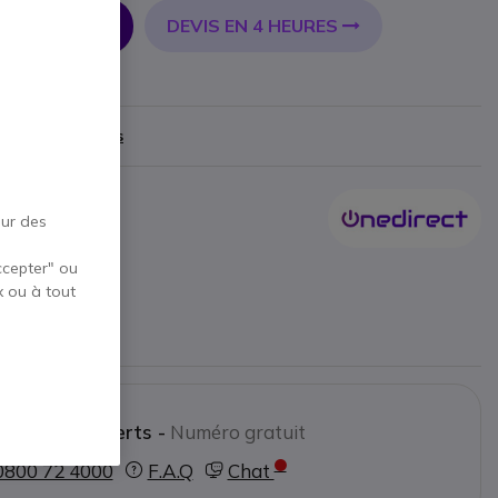
DEVIS EN 4 HEURES
R AU PANIER
9 €
)
Afficher plus
our des
ccepter" ou
rola GP340
x ou à tout
ctez nos experts -
Numéro gratuit
0800 72 4000
F.A.Q
Chat