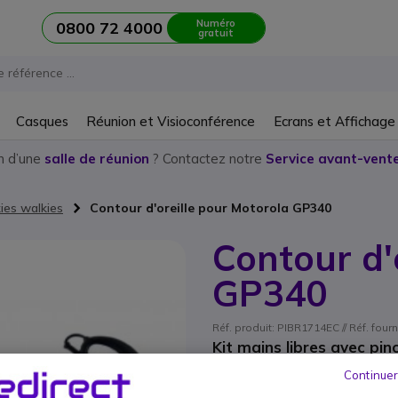
Numéro
0800 72 4000
gratuit
Casques
Réunion et Visioconférence
Ecrans et Affichage
n d’une
salle de réunion
? Contactez notre
Service avant-vente
kies walkies
Contour d'oreille pour Motorola GP340
Contour d'
GP340
Réf. produit: PIBR1714EC // Réf. four
Kit mains libres avec pin
14,95 €
Continuer
HT
17,94 €
TT