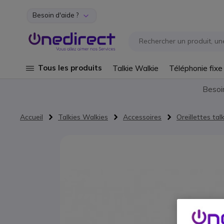
Besoin d'aide ?
Aller au contenu
Tous les produits
Talkie Walkie
Téléphonie fixe
Besoi
Accueil
Talkies Walkies
Accessoires
Oreillettes tal
Passer à la fin de la galerie d’images