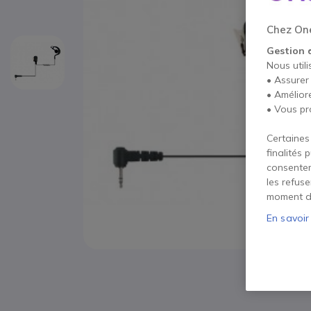
Chez One
Gestion 
Nous utili
• Assurer
• Amélior
• Vous pr
Certaines
finalités 
consentem
les refus
moment d
En savoir
Passer au début de la Galerie d’images