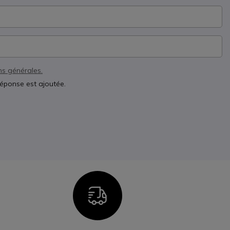
ns générales.
réponse est ajoutée.
n
Icon