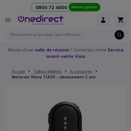
0800 72 4000
Numéro gratuit
Aller au contenu
Affichage
navigation
Besoin d’une
salle de réunion
? Contactez notre
Service
avant-vente Visio
Accueil
Talkies Walkies
Accessoires
Motorola Wave TLK25 - abonnement 2 ans
Passer à la fin de la galerie d’images