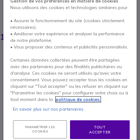
Gestion de vos préférences en matière de cookies
Abonnement de base de 2 ans pour le talkie-
Nous utilisons des cookies et technologies similaires pour
walkie Motorola TLK25.
:
• Assurer le fonctionnement du site (cookies strictement
ÉCONOMISEZ 46,00 €
nécessaires),
197,95 €
• Améliorer votre expérience et analyser la performance
151,95 €
HT
-
182,34 €
TTC
de notre plateforme,
• Vous proposer des contenus et publicités personnalisés.
Qté
AJOUTER AU PANIER
Certaines données collectées peuvent être partagées
avec des partenaires pour des finalités publicitaires ou
DEVIS EN 4 HEURES
d'analyse. Ces cookies ne seront utilisés qu'avec votre
consentement. Vous pouvez accepter tous les cookies en
Épuisé
cliquant sur "Tout accepter" ou les refuser en cliquant sur
"Paramétrer les cookies" pour configurer votre choix ou à
tout moment dans la
politique de cookies.
Payez en 4 sans frais (
45,59 €
)
Afficher plus
En savoir plus sur nos partenaires.
TOUT
PARAMÉTRER LES
COOKIES
ACCEPTER