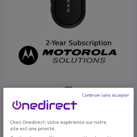
1
Motorola Wave
Continuer sans accepter
Passer au début de la Galerie d’images
TLK25 - abonnement
2 ans
Chez Onedirect, votre expérience sur notre
site est une priorité.
Réf. produit: MOTWAVE25SUB2Y // Réf. fournisseur: SSV00S03971A