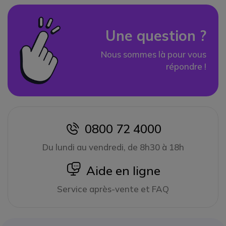
Une question ?
Nous sommes là pour vous
répondre !
0800 72 4000
icon
Du lundi au vendredi, de 8h30 à 18h
icon
Aide en ligne
Service après-vente et FAQ