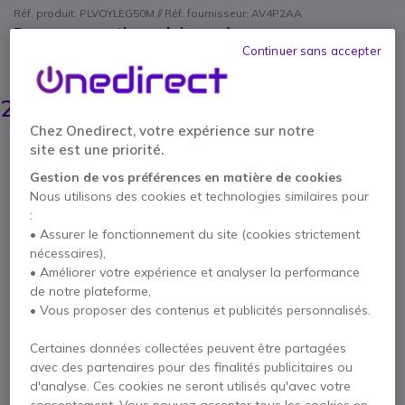
Réf. produit: PLVOYLEG50M // Réf. fournisseur: AV4P2AA
Des conversations claires, où que vous soyez.
Continuer sans accepter
ÉCONOMISEZ 27,00 €
299,15 €
271,95 €
HT
-
326,34 €
TTC
Chez Onedirect, votre expérience sur notre
Qté
site est une priorité.
AJOUTER AU PANIER
Gestion de vos préférences en matière de cookies
Nous utilisons des cookies et technologies similaires pour
DEVIS EN 4 HEURES
:
• Assurer le fonctionnement du site (cookies strictement
Épuisé
nécessaires),
• Améliorer votre expérience et analyser la performance
de notre plateforme,
2 ans de garantie
constructeur
• Vous proposer des contenus et publicités personnalisés.
Payez en 4 sans frais (
81,59 €
)
Afficher plus
Certaines données collectées peuvent être partagées
avec des partenaires pour des finalités publicitaires ou
d'analyse. Ces cookies ne seront utilisés qu'avec votre
consentement. Vous pouvez accepter tous les cookies en