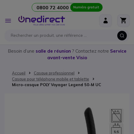
0800 72 4000
Numéro gratuit
Aller au contenu
Affichage
navigation
Besoin d’une
salle de réunion
? Contactez notre
Service
avant-vente Visio
Accueil
Casque professionnel
Casque pour téléphone mobile et tablette
Micro-casque POLY Voyager Legend 50-M UC
Passer à la fin de la galerie d’images
5-5