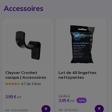
Accessoires
Cleyver Crochet
Lot de 40 lingettes
casque | Accessoires
nettoyantes
4.7 de 3 Avis
3,95 €
11,95 €
HT
3,95 €
-66%
HT
Ref: AFHEAD2
Ref: ODHANGER