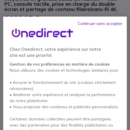
PC, console tactile, prise en charge du double
écran et partage de contenu filaire/sans-fil 4K.
2 399,95 €
HT
2 879,94 €
TTC
Continuer sans accepter
Qté
AJOUTER AU PANIER
Chez Onedirect, votre expérience sur notre
DEVIS EN 4 HEURES
site est une priorité.
Épuisé
Gestion de vos préférences en matière de cookies
Nous utilisons des cookies et technologies similaires pour
:
3 ans de garantie
constructeur
• Assurer le fonctionnement du site (cookies strictement
Payez en 4 sans frais (
719,99 €
)
Afficher plus
nécessaires),
• Améliorer votre expérience et analyser la performance
de notre plateforme,
• Vous proposer des contenus et publicités personnalisés.
Certaines données collectées peuvent être partagées
avec des partenaires pour des finalités publicitaires ou
Points Forts