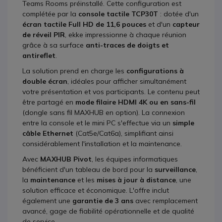
Teams Rooms préinstallé. Cette configuration est
complétée par la
console tactile TCP30T
: dotée d'un
écran tactile Full HD de 11,6 pouces
et d'un
capteur
de réveil PIR
, ekke impressionne à chaque réunion
grâce à sa surface
anti-traces de doigts et
antireflet
.
La solution prend en charge les
configurations à
double écran
, idéales pour afficher simultanément
votre présentation et vos participants. Le contenu peut
être partagé en
mode filaire
HDMI 4K ou en sans-fil
(dongle
sans fil MAXHUB en option). La connexion
entre la console et le mini PC s'effectue via un
simple
câble Ethernet
(Cat5e/Cat6a), simplifiant ainsi
considérablement l'installation et la maintenance.
Avec
MAXHUB Pivot
, les équipes informatiques
bénéficient d'un tableau de bord pour
la
surveillance
,
la
maintenance
et les
mises à jour à distance
, une
solution efficace et économique. L'offre inclut
également une
garantie de 3 ans
avec remplacement
avancé, gage de fiabilité opérationnelle et de qualité
de service.