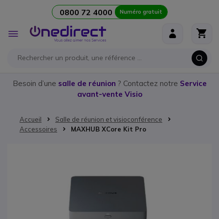
0800 72 4000
Numéro gratuit
Aller au contenu
Affichage
navigation
Besoin d’une
salle de réunion
? Contactez notre
Service
avant-vente Visio
Accueil
Salle de réunion et visioconférence
Accessoires
MAXHUB XCore Kit Pro
Passer à la fin de la galerie d’images