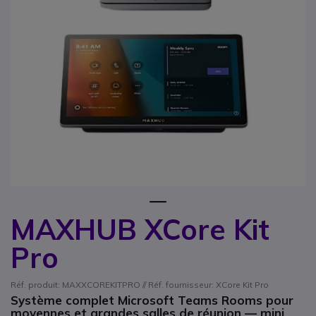
1
MAXHUB XCore Kit
Passer au début de la Galerie d’images
Pro
Réf. produit: MAXXCOREKITPRO // Réf. fournisseur: XCore Kit Pro
Système complet Microsoft Teams Rooms pour
moyennes et grandes salles de réunion — mini