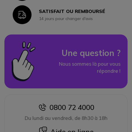
SATISFAIT OU REMBOURSÉ
Icon
14 jours pour changer d'avis
Une question ?
Nous sommes là pour vous
répondre !
0800 72 4000
icon
Du lundi au vendredi, de 8h30 à 18h
icon
Aide en ligne