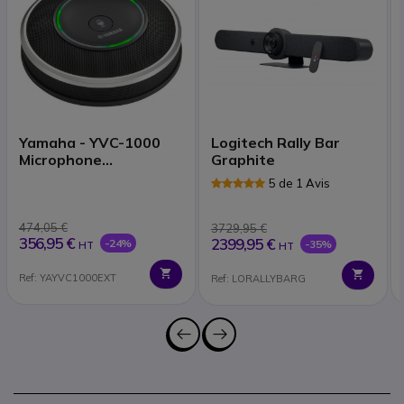
Yamaha - YVC-1000
Logitech Rally Bar
Microphone
Graphite
d'extension
5 de 1 Avis
474,05 €
3729,95 €
356,95 €
2399,95 €
-24%
-35%
HT
HT
Ref: YAYVC1000EXT
Ref: LORALLYBARG