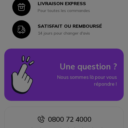
LIVRAISON EXPRESS
Icon
Pour toutes les commandes
SATISFAIT OU REMBOURSÉ
Icon
14 jours pour changer d'avis
Une question ?
Nous sommes là pour vous
répondre !
0800 72 4000
icon