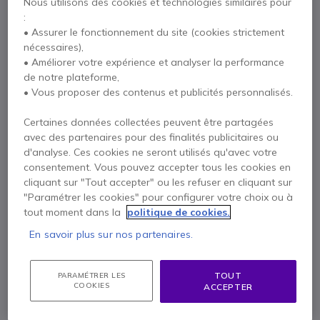
Nous utilisons des cookies et technologies similaires pour
:
• Assurer le fonctionnement du site (cookies strictement
Samsung BE65FX-H Écran Business TV 65''
nécessaires),
Voir tous les produits du pack (3)
• Améliorer votre expérience et analyser la performance
x1
de notre plateforme,
623,66 €
• Vous proposer des contenus et publicités personnalisés.
Payez en 4 sans frais (
340,43 €
)
Afficher plus
Certaines données collectées peuvent être partagées
Kimex support mural fixe écran 37-86''
avec des partenaires pour des finalités publicitaires ou
x1
Points Forts
d'analyse. Ces cookies ne seront utilisés qu'avec votre
26,14 €
consentement. Vous pouvez accepter tous les cookies en
Cleyver Medium Large Room Bar 4K Zoom 10x
cliquant sur "Tout accepter" ou les refuser en cliquant sur
Usage : salles de taille moyenne
"Paramétrer les cookies" pour configurer votre choix ou à
Caméra 4K Ultra HD avec zoom numérique x10
tout moment dans la
politique de cookies.
Samsung BE65FX-H Écran Business TV 65''
En savoir plus sur nos partenaires.
Pour affichage dynamique : fonctionnement en 16/7
Écran 65’’ 4K UHD : affichage net et impactant
TOUT
Kimex support mural fixe écran 37-86''
PARAMÉTRER LES
COOKIES
ACCEPTER
Compatibilité : écrans de 37 à 86 pouces
Conception ultraplate : seulement 2,9cm de distance au mur