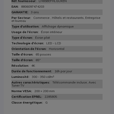
LH65BEFHLGUXEN
8806097474203
3 ans
Commerce , Hôtels et restaurants, Entreprise
et bureau
Affichage dynamique
Écran intérieur
Écran plat
LED - LCD
Horizontal
65 pouces
65''
4K
16h par jour
300 - 350 cd/m²
Télécommande incluse, Avec
Tuner TV
200 × 200 mm
2285805
G