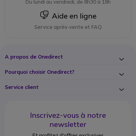
Du lundi au vendredi, de 8h30 à 18h
icon
Aide en ligne
Service après-vente et FAQ
A propos de Onedirect
Pourquoi choisir Onedirect?
Service client
Inscrivez-vous à notre
newsletter
Et profitez d'offres exclusives