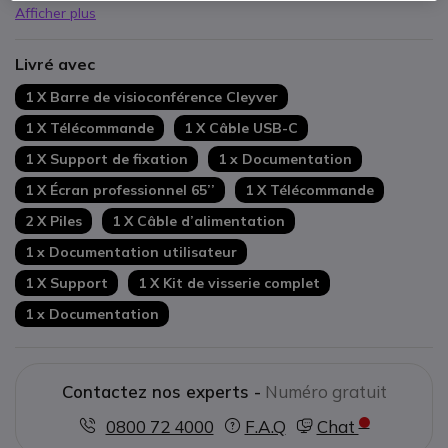
Afficher plus
Livré avec
1 X Barre de visioconférence Cleyver
1 X Télécommande
1 X Câble USB-C
1 X Support de fixation
1 x Documentation
1 X Écran professionnel 65’’
1 X Télécommande
2 X Piles
1 X Câble d’alimentation
1 x Documentation utilisateur
1 X Support
1 X Kit de visserie complet
1 x Documentation
Contactez nos experts -
Numéro gratuit
0800 72 4000
F.A.Q
Chat