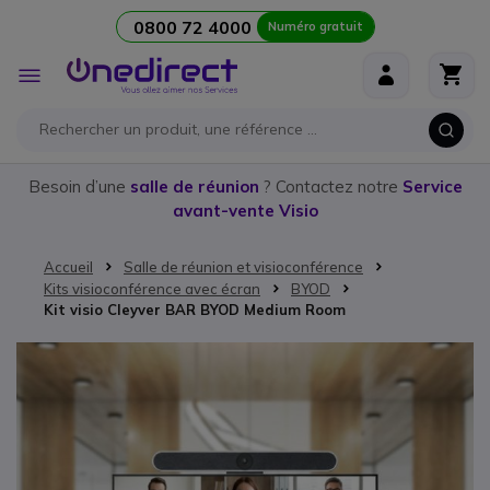
0800 72 4000
Numéro gratuit
Aller au contenu
Affichage
navigation
Besoin d’une
salle de réunion
? Contactez notre
Service
avant-vente Visio
Accueil
Salle de réunion et visioconférence
Kits visioconférence avec écran
BYOD
Kit visio Cleyver BAR BYOD Medium Room
Passer à la fin de la galerie d’images