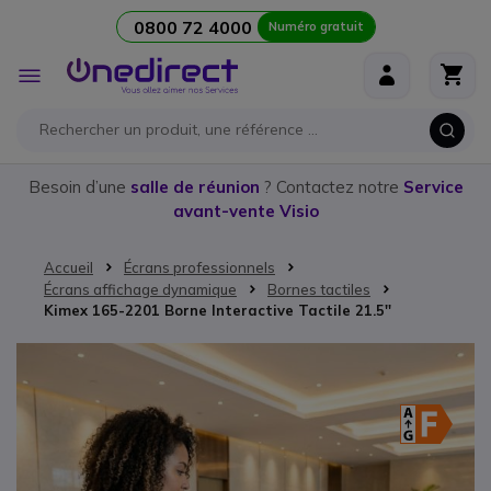
0800 72 4000
Numéro gratuit
Aller au contenu
Affichage
navigation
Besoin d’une
salle de réunion
? Contactez notre
Service
avant-vente Visio
Accueil
Écrans professionnels
Écrans affichage dynamique
Bornes tactiles
Kimex 165-2201 Borne Interactive Tactile 21.5''
Passer à la fin de la galerie d’images