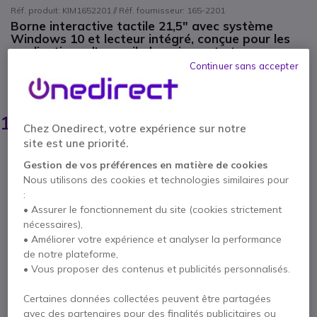
Réf. produit: KIM1652201 // Réf. fournisseur: 165-2201
Borne interactive tactile 21,5" avec système
Windows 10 et lecteur intégré, conçue pour les
applications d’accueil, de paiement et
d’information en libre-service.
Continuer sans accepter
ÉCONOMISEZ 1170,00 €
2 499,95 €
1 329,95 €
HT
-
1 595,94 €
TTC
Chez Onedirect, votre expérience sur notre
site est une priorité.
Qté
AJOUTER AU PANIER
Gestion de vos préférences en matière de cookies
Nous utilisons des cookies et technologies similaires pour
:
DEVIS EN 4 HEURES
• Assurer le fonctionnement du site (cookies strictement
nécessaires),
Épuisé
• Améliorer votre expérience et analyser la performance
17 produits en stock plateforme
de notre plateforme,
Livraison :
5-7 jours
• Vous proposer des contenus et publicités personnalisés.
Certaines données collectées peuvent être partagées
3 ans de garantie
constructeur
avec des partenaires pour des finalités publicitaires ou