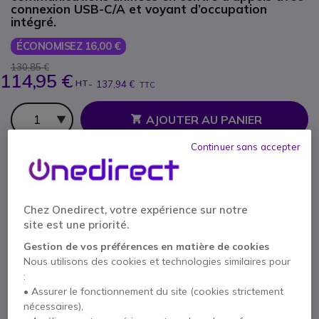
connexion USB-C/A et voyant d’occupation
intégré.
ÉCONOMISEZ 16,00 €
130,85 €
114,95 €
HT
-
137,94 €
TTC
Qté
AJOUTER AU PANIER
Continuer sans accepter
DEVIS EN 4 HEURES
1 produits
en stock
Livraison :
24/48 h
Chez Onedirect, votre expérience sur notre
site est une priorité.
3 ans de garantie
constructeur
Gestion de vos préférences en matière de cookies
Payez en 4 sans frais (
34,49 €
)
Afficher plus
Nous utilisons des cookies et technologies similaires pour
:
• Assurer le fonctionnement du site (cookies strictement
nécessaires),