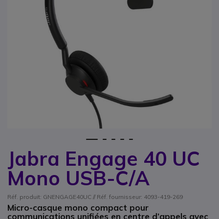
1
2
3
4
5
Jabra Engage 40 UC
Passer au début de la Galerie d’images
Mono USB-C/A
Réf. produit: GNENGAGE40UC // Réf. fournisseur: 4093-419-269
Micro-casque mono compact pour
communications unifiées en centre d’appels avec