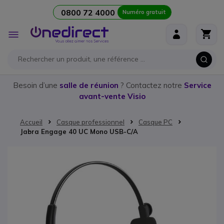
0800 72 4000
Numéro gratuit
Aller au contenu
Affichage
navigation
Besoin d’une
salle de réunion
? Contactez notre
Service
avant-vente Visio
Accueil
Casque professionnel
Casque PC
Jabra Engage 40 UC Mono USB-C/A
Passer à la fin de la galerie d’images