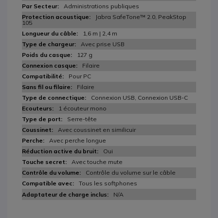
Administrations publiques
Jabra SafeTone™ 2.0, PeakStop
105
1,6 m | 2,4 m
Avec prise USB
127 g
Filaire
Pour PC
Filaire
Connexion USB, Connexion USB-C
1 écouteur mono
Serre-tête
Avec coussinet en similicuir
Avec perche longue
Oui
Avec touche mute
Contrôle du volume sur le câble
Tous les softphones
N/A