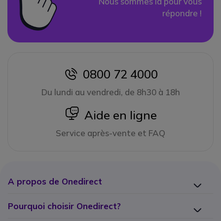
Nous sommes là pour vous
répondre !
0800 72 4000
icon
Du lundi au vendredi, de 8h30 à 18h
icon
Aide en ligne
Service après-vente et FAQ
A propos de Onedirect
Pourquoi choisir Onedirect?