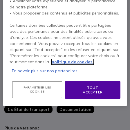
• Améliorer votre expérience et analyser la performance
de notre plateforme,
• Vous proposer des contenus et publicités personnalisés.
Certaines données collectées peuvent être partagées
Points Forts
avec des partenaires pour des finalités publicitaires ou
d'analyse. Ces cookies ne seront utilisés qu'avec votre
Connectivité USB A / USB C
consentement. Vous pouvez accepter tous les cookies en
Deux microphones MEMS avec réduction active du bruit
cliquant sur "Tout accepter" ou les refuser en cliquant sur
Analyses en temps réel via le logiciel Engage+
"Paramétrer les cookies" pour configurer votre choix ou à
Ultra-léger : seulement 45 g
tout moment dans la
politique de cookies.
Voyant d’occupation intégré pour signaler les appels
Afficher plus
Protection auditive professionnelle (SafeTone 2.0, PeakStop)
En savoir plus sur nos partenaires.
Conception robuste, garantie 3 ans
Livré avec
Télécommande intégrée (décrcoché, mute, volume)
TOUT
PARAMÉTRER LES
1 x Jabra Engage 40 UC Mono USB-C/A
COOKIES
ACCEPTER
1 x Câble avec télécommande intégrée
1 x Étui de transport
Documentation
Plus de versions :