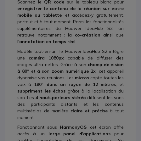
Scannez le
QR code
sur le tableau blanc pour
enregistrer le contenu de la réunion sur votre
mobile ou tablette
, et accédez-y gratuitement,
partout et à tout moment.
Parmi les fonctionnalités
supplémentaires du Huawei IdeaHub S2, on
retrouve notamment : la
co-création
ainsi que
l'
annotation en temps réel
.
Modèle tout-en-un, le Huawei IdeaHub S2 intègre
une
caméra 1080px
capable de diffuser des
images ultra-nettes. Grâce à son
champ de vision
à 80°
et à son
zoom numérique 2x
, cet appareil
dynamise vos réunions. Les
micros
capte toutes les
voix à
180° dans un rayon de 12 mètres
, et
suppriment les échos
grâce à la localisation du
son. Les
4 haut-parleurs
stéréo
diffusent les sons
des participants distants et les contenus
multimédias de manière
claire et précise
à tout
moment.
Fonctionnant sous
HarmonyOS
, cet écran offre
accès à un
large panel d'applications
pour
faciliter l'annotation de vos documents. Sa