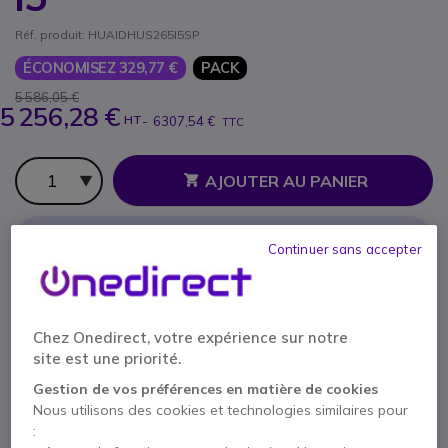
Réf. produit: HUAIDHUS265I5SP
ÉCONOMISEZ 329,77 €
PACK
5 586,05 €
5 256,28 €
HT
-
6307,54 €
TTC
Qté
AJOUTER AU PANIER
DEVIS EN 4 HEURES
Continuer sans accepter
Épuisé
Compris dans ce pack :
Chez Onedirect, votre expérience sur notre
site est une priorité.
x1
Huawei IdeaHub S2 65''
Gestion de vos préférences en matière de cookies
Nous utilisons des cookies et technologies similaires pour
3878,98 €
: