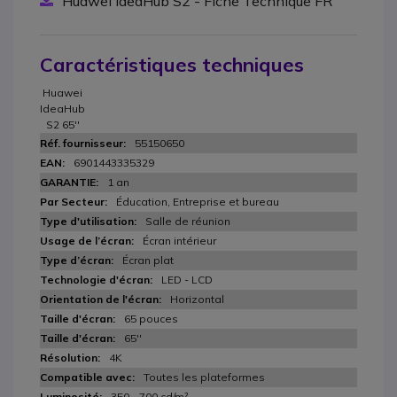
Huawei IdeaHub S2 - Fiche Technique FR
Caractéristiques techniques
Huawei
IdeaHub
S2 65''
55150650
6901443335329
1 an
Éducation, Entreprise et bureau
Salle de réunion
Écran intérieur
Écran plat
LED - LCD
Horizontal
65 pouces
65''
4K
Toutes les plateformes
350 - 700 cd/m²