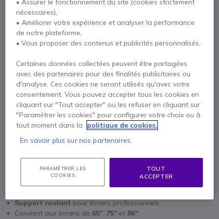
• Assurer le fonctionnement du site (cookies strictement
nécessaires),
Chariot pour écrans Huawei Séries 2
• Améliorer votre expérience et analyser la performance
x1
de notre plateforme,
Voir tous les produits du pack (3)
311,32 €
• Vous proposer des contenus et publicités personnalisés.
1 an de garantie
constructeur
Certaines données collectées peuvent être partagées
Huawei OPS i5
avec des partenaires pour des finalités publicitaires ou
Payez en 4 sans frais (
1 576,89 €
)
Afficher plus
d'analyse. Ces cookies ne seront utilisés qu'avec votre
x1
1065,98 €
consentement. Vous pouvez accepter tous les cookies en
cliquant sur "Tout accepter" ou les refuser en cliquant sur
"Paramétrer les cookies" pour configurer votre choix ou à
tout moment dans la
politique de cookies.
En savoir plus sur nos partenaires.
Points Forts
Huawei IdeaHub S2 65''
Tableau tactile
65''
à résolution
4K UHD
TOUT
PARAMÉTRER LES
COOKIES
ACCEPTER
Tout-en-un :
caméra
,
haut-parleurs
et
micros
Chariot pour écrans Huawei Séries 2
Support roulant
pour écrans professionnels
Convient aux écrans de
65''
,
75''
et
86''