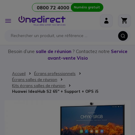
0800 72 4000
Numéro gratuit
Aller au contenu
Affichage
navigation
Besoin d’une
salle de réunion
? Contactez notre
Service
avant-vente Visio
Accueil
Écrans professionnels
Écrans salles de réunion
Kits écrans salles de réunion
Huawei IdeaHub S2 65'' + Support + OPS i5
Passer à la fin de la galerie d’images