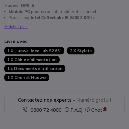
Huawei OPS i5
Module PC
pour écran interactif professionnel
Processeur
Intel CoffeeLake I5-8500 3.0GHz
Afficher plus
Livré avec
1 X Huawei IdeaHub S2 65''
2 X Stylets
1 X Câble d'alimentation
1 x Documents d'utilisation
1 X Chariot Huawei
Contactez nos experts -
Numéro gratuit
0800 72 4000
F.A.Q
Chat