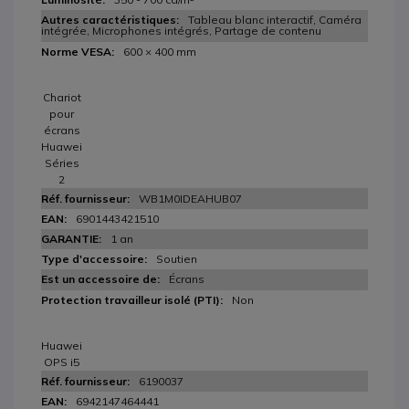
Tableau blanc interactif, Caméra
intégrée, Microphones intégrés, Partage de contenu
600 × 400 mm
Chariot
pour
écrans
Huawei
Séries
2
WB1M0IDEAHUB07
6901443421510
1 an
Soutien
Écrans
Non
Huawei
OPS i5
6190037
6942147464441