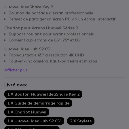
Huawei IdeaShare Key 2
Solution de
partage d'écran
professionnelle
Permet de partager un
écran PC
via un
écran interactif
Chariot pour écrans Huawei Séries 2
Support roulant
pour écrans professionnels
Convient aux écrans de
65''
,
75''
et
86''
Huawei IdeaHub S2 65''
Tableau tactile
65''
à résolution
4K UHD
Tout-en-un :
caméra
,
haut-parleurs
et
micros
Afficher plus
Livré avec
1 X Bouton Huawei IdeaShare Key 2
1 X Guide de démarrage rapide
1 X Chariot Huawei
1 X Huawei IdeaHub S2 65''
2 X Stylets