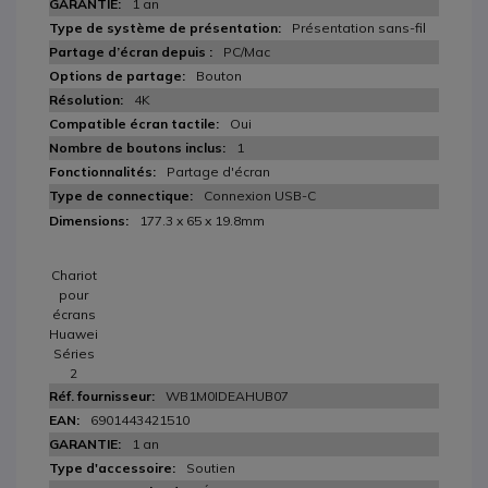
1 an
Présentation sans-fil
PC/Mac
Bouton
4K
Oui
1
Partage d'écran
Connexion USB-C
177.3 x 65 x 19.8mm
Chariot
pour
écrans
Huawei
Séries
2
WB1M0IDEAHUB07
6901443421510
1 an
Soutien