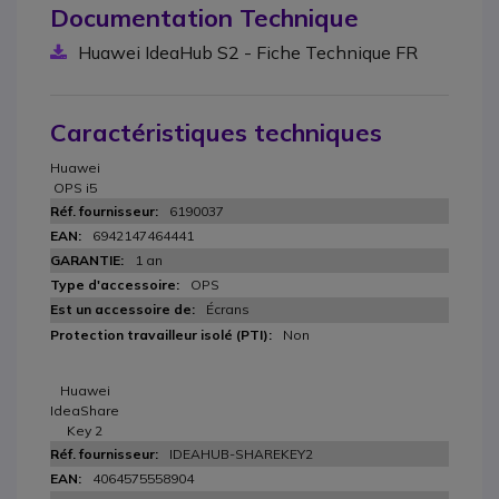
Documentation Technique
Huawei IdeaHub S2 - Fiche Technique FR
Caractéristiques techniques
Huawei
OPS i5
6190037
6942147464441
1 an
OPS
Écrans
Non
Huawei
IdeaShare
Key 2
IDEAHUB-SHAREKEY2
4064575558904