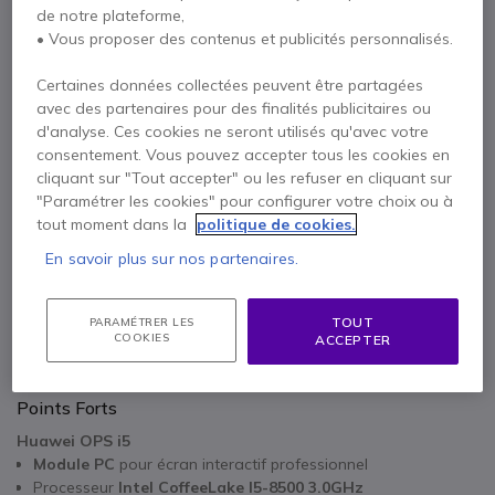
x1
Huawei OPS i5
de notre plateforme,
• Vous proposer des contenus et publicités personnalisés.
1065,98 €
Certaines données collectées peuvent être partagées
avec des partenaires pour des finalités publicitaires ou
Huawei IdeaShare Key 2
d'analyse. Ces cookies ne seront utilisés qu'avec votre
consentement. Vous pouvez accepter tous les cookies en
x1
Voir tous les produits du pack (4)
290,95 €
cliquant sur "Tout accepter" ou les refuser en cliquant sur
"Paramétrer les cookies" pour configurer votre choix ou à
1 an de garantie
constructeur
tout moment dans la
politique de cookies.
Chariot pour écrans Huawei Séries 2
Payez en 4 sans frais (
1 664,17 €
)
Afficher plus
En savoir plus sur nos partenaires.
x1
311,32 €
TOUT
PARAMÉTRER LES
COOKIES
ACCEPTER
Huawei IdeaHub S2 65''
x1
Points Forts
3878,98 €
Huawei OPS i5
Module PC
pour écran interactif professionnel
Processeur
Intel CoffeeLake I5-8500 3.0GHz