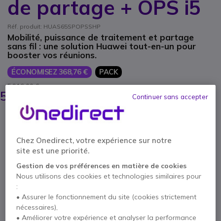
de partage + OPS i5
Réf. produit: HUAS65SPOPSSHP
Mobilité, puissance de traitement et partage
sans fil : une solution Huawei tout-en-un pour
booster vos réunions.
ÉCONOMISEZ 368,76 €
PACK
5 916,00 €
5 547,24 €
Continuer sans accepter
HT
-
6656,68 €
TTC
Qté
AJOUTER AU PANIER
Chez Onedirect, votre expérience sur notre
site est une priorité.
DEVIS EN 4 HEURES
Gestion de vos préférences en matière de cookies
Nous utilisons des cookies et technologies similaires pour
Épuisé
:
Compris dans ce pack :
• Assurer le fonctionnement du site (cookies strictement
nécessaires),
• Améliorer votre expérience et analyser la performance