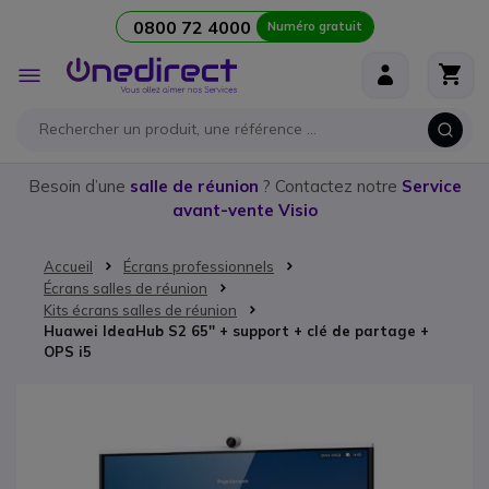
0800 72 4000
Numéro gratuit
Aller au contenu
Affichage
navigation
Besoin d’une
salle de réunion
? Contactez notre
Service
avant-vente Visio
Accueil
Écrans professionnels
Écrans salles de réunion
Kits écrans salles de réunion
Huawei IdeaHub S2 65'' + support + clé de partage +
OPS i5
Passer à la fin de la galerie d’images