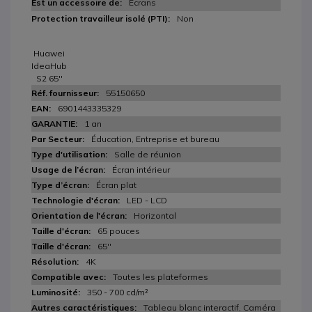
Écrans
Non
Huawei
IdeaHub
S2 65''
55150650
6901443335329
1 an
Éducation, Entreprise et bureau
Salle de réunion
Écran intérieur
Écran plat
LED - LCD
Horizontal
65 pouces
65''
4K
Toutes les plateformes
350 - 700 cd/m²
Tableau blanc interactif, Caméra