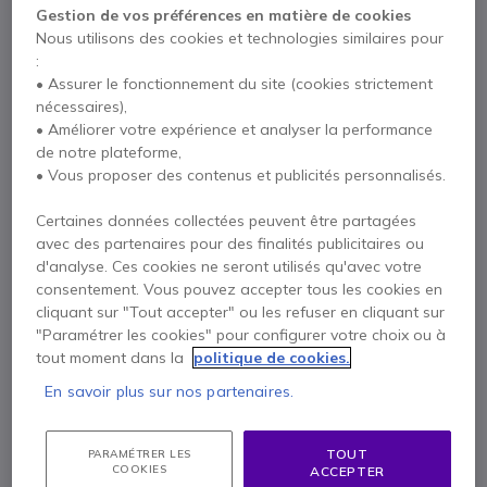
Gestion de vos préférences en matière de cookies
Nous utilisons des cookies et technologies similaires pour
:
Contactez nos experts -
Numéro gratuit
• Assurer le fonctionnement du site (cookies strictement
0800 72 4000
F.A.Q
Chat
nécessaires),
• Améliorer votre expérience et analyser la performance
de notre plateforme,
• Vous proposer des contenus et publicités personnalisés.
Certaines données collectées peuvent être partagées
Description
avec des partenaires pour des finalités publicitaires ou
d'analyse. Ces cookies ne seront utilisés qu'avec votre
consentement. Vous pouvez accepter tous les cookies en
Jabra BIZ 2300 USB-C
cliquant sur "Tout accepter" ou les refuser en cliquant sur
Duo - Version Microsoft
"Paramétrer les cookies" pour configurer votre choix ou à
Teams
tout moment dans la
politique de cookies.
En savoir plus sur nos partenaires.
Un casque léger et confortable,
TOUT
PARAMÉTRER LES
COOKIES
ACCEPTER
conçu pour les utilisations