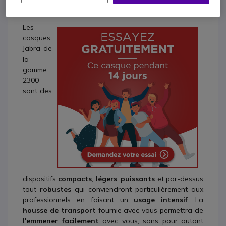
intensives
Les
casques
Jabra de
la
gamme
2300
sont des
dispositifs
compacts
,
légers
,
puissants
et par-dessus
tout
robustes
qui conviendront particulièrement aux
professionnels en faisant un
usage intensif
. La
housse de transport
fournie avec vous permettra de
l'emmener facilement
avec vous, sans pour autant