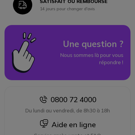
SATISFAIT OU REMBOURSÉ
Icon
14 jours pour changer d'avis
Une question ?
Nous sommes là pour vous
répondre !
0800 72 4000
icon
Du lundi au vendredi, de 8h30 à 18h
icon
Aide en ligne