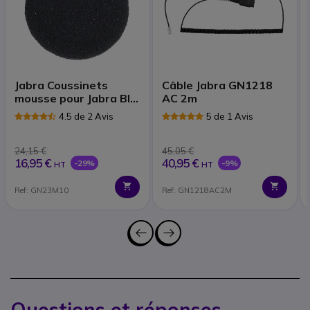
Jabra Coussinets
Câble Jabra GN1218
mousse pour Jabra BIZ
AC 2m
2300 | Accessoires
4.5 de 2 Avis
5 de 1 Avis
24,15 €
45,05 €
16,95 €
40,95 €
-29%
-9%
HT
HT
Ref: GN23M10
Ref: GN1218AC2M
Questions et réponses