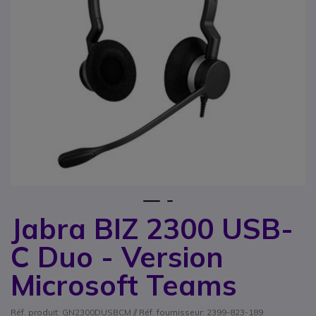
1
2
Jabra BIZ 2300 USB-
Passer au début de la Galerie d’images
C Duo - Version
Microsoft Teams
Réf. produit: GN2300DUSBCM // Réf. fournisseur: 2399-823-189