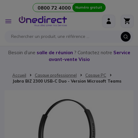
0800 72 4000
Numéro gratuit
Aller au contenu
Affichage
navigation
Besoin d’une
salle de réunion
? Contactez notre
Service
avant-vente Visio
Accueil
Casque professionnel
Casque PC
Jabra BIZ 2300 USB-C Duo - Version Microsoft Teams
Passer à la fin de la galerie d’images