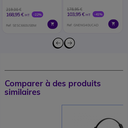
178,95 €
219,00 €
103,95 €
168,95 €
-41%
-22%
HT
HT
Ref: GNENG40UCAD
Ref: SESC660USBM
Comparer à des produits
similaires