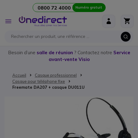
0800 72 4000
Numéro gratuit
Aller au contenu
Affichage
navigation
Besoin d’une
salle de réunion
? Contactez notre
Service
avant-vente Visio
Accueil
Casque professionnel
Casque pour téléphone fixe
Freemate DA207 + casque DU011U
Passer à la fin de la galerie d’images