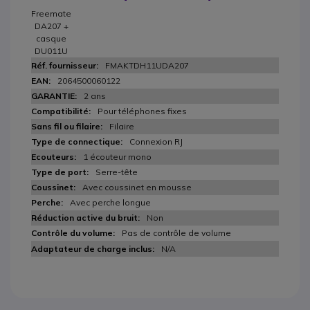
Freemate
DA207 +
casque
DU011U
FMAKTDH11UDA207
2064500060122
2 ans
Pour téléphones fixes
Filaire
Connexion RJ
1 écouteur mono
Serre-tête
Avec coussinet en mousse
Avec perche longue
Non
Pas de contrôle de volume
N/A