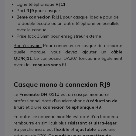
Ligne téléphonique
RJ11
Port
RJ9
pour casque
2ème connexion RJ11
pour casque, idéale pour de
la double écoute ou un autre téléphone en parallèle
avec le casque
Prise Jack 3,5mm pour enregistreur externe
Bon à savoir :
Pour connecter un casque de n'importe
quelle marque, vous devez ajouter un
câble
QD/RJ11.
Le composeur DA207 fonctionne également
avec des
casques sans fil
.
Casque mono à connexion RJ9
Le
Freemate DH-011U
est un casque monaural
professionnel doté d'un microphone à
réduction de
bruit
et d'une
connexion téléphonique R9
.
En outre, ce nouveau modèle est doté d'un bandeau
rembourré en similicuir plus
résistant
et
ultra-léger
.
Sa perche micro est
flexible
et
ajustable
, avec une
rotation de 270°.
Ce modèle vous permettra de