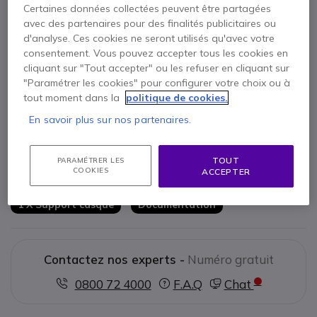
Certaines données collectées peuvent être partagées
avec des partenaires pour des finalités publicitaires ou
Points Forts
d'analyse. Ces cookies ne seront utilisés qu'avec votre
consentement. Vous pouvez accepter tous les cookies en
Clavier composeur téléphonique
cliquant sur "Tout accepter" ou les refuser en cliquant sur
Connexion optionnelle d'un autre casque ou d'un autre
"Paramétrer les cookies" pour configurer votre choix ou à
téléphone
tout moment dans la
politique de cookies.
Fonctions : mute ; contrôle du volume
Casque téléphonique professionnel avec connexion RJ9
En savoir plus sur nos partenaires.
Afficher plus
Petit récepteur avec un son de haute qualité
Microphone antibruit avec perche flexible et réglable
Livré avec
TOUT
PARAMÉTRER LES
COOKIES
ACCEPTER
1 X Clavier
1 X Câble téléphonique
1 X Support casque
Documentation
Contactez nos experts -
Numéro gratuit
0800 72 4000
F.A.Q
Chat