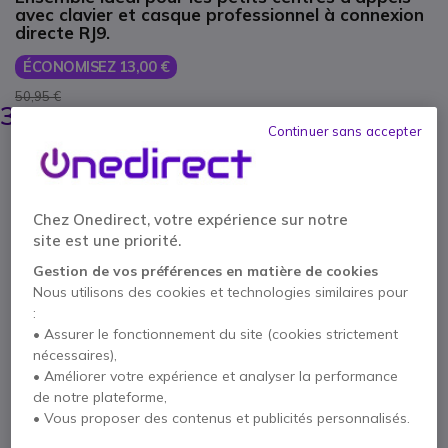
avec clavier et casque professionnel à connexion
directe RJ9.
ÉCONOMISEZ 13,00 €
50,95 €
37,95 €
HT
-
45,54 €
TTC
Continuer sans accepter
Qté
AJOUTER AU PANIER
Chez Onedirect, votre expérience sur notre
DEVIS EN 4 HEURES
site est une priorité.
Gestion de vos préférences en matière de cookies
49 produits
en stock
Livraison :
24/48 h
Nous utilisons des cookies et technologies similaires pour
:
2 ans de garantie
constructeur
• Assurer le fonctionnement du site (cookies strictement
nécessaires),
Payez en 4 sans frais (
11,39 €
)
Afficher plus
• Améliorer votre expérience et analyser la performance
de notre plateforme,
• Vous proposer des contenus et publicités personnalisés.