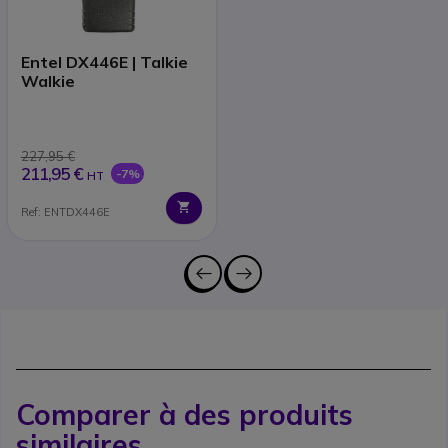
Entel DX446E | Talkie
Walkie
227,95 €
211,95 €
-7%
HT
Ref: ENTDX446E
Comparer à des produits
similaires