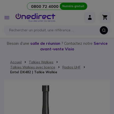
0800 72 4000
Numéro gratuit
Aller au contenu
Affichage
navigation
Besoin d’une
salle de réunion
? Contactez notre
Service
avant-vente Visio
Accueil
Talkies Walkies
Talkies Walkies avec licence
Radios UHF
Entel DX482 | Talkie Walkie
Passer à la fin de la galerie d’images