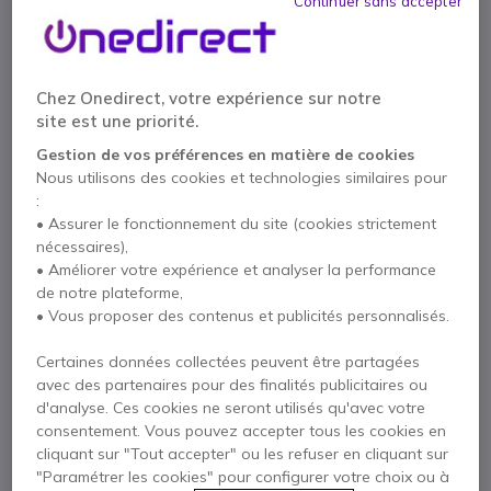
Continuer sans accepter
Points Forts
Talkie-walkie professionnel
sous licence
UHF, fréquences 400-470Mhz
Chez Onedirect, votre expérience sur notre
Normes
IP68
et
MIL-STD 810
site est une priorité.
Submersible jusqu'à
2m
pendant
4h
Gestion de vos préférences en matière de cookies
16 canaux + 2 zones programmables
Afficher plus
Nous utilisons des cookies et technologies similaires pour
Puissance de sortie :
5 W
:
Mode mixte :
peut recevoir les modes DMR numérique et
• Assurer le fonctionnement du site (cookies strictement
Livré avec
analogique
nécessaires),
1 X Entel DX482
1 X Manuel d'utilisation
• Améliorer votre expérience et analyser la performance
de notre plateforme,
• Vous proposer des contenus et publicités personnalisés.
Contactez nos experts -
Numéro gratuit
Certaines données collectées peuvent être partagées
avec des partenaires pour des finalités publicitaires ou
0800 72 4000
F.A.Q
Chat
d'analyse. Ces cookies ne seront utilisés qu'avec votre
consentement. Vous pouvez accepter tous les cookies en
cliquant sur "Tout accepter" ou les refuser en cliquant sur
"Paramétrer les cookies" pour configurer votre choix ou à