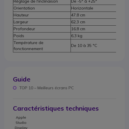
Réglage de l'inclinaison
De -5° à +25°
Orientation
Horizontale
Hauteur
47,8 cm
Largeur
62,3 cm
Profondeur
16,8 cm
Poids
6,3 kg
Température de
De 10 à 35 °C
fonctionnement
Guide
TOP 10 – Meilleurs écrans PC
Caractéristiques techniques
Apple
Studio
Display