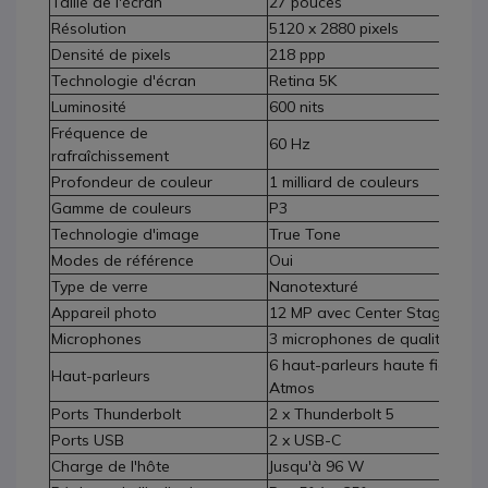
Taille de l'écran
27 pouces
Résolution
5120 x 2880 pixels
Densité de pixels
218 ppp
Technologie d'écran
Retina 5K
Luminosité
600 nits
Fréquence de
60 Hz
rafraîchissement
Profondeur de couleur
1 milliard de couleurs
Gamme de couleurs
P3
Technologie d'image
True Tone
Modes de référence
Oui
Type de verre
Nanotexturé
Appareil photo
12 MP avec Center Stage et Vi
Microphones
3 microphones de qualité stud
6 haut-parleurs haute fidélité 
Haut-parleurs
Atmos
Ports Thunderbolt
2 x Thunderbolt 5
Ports USB
2 x USB-C
Charge de l'hôte
Jusqu'à 96 W