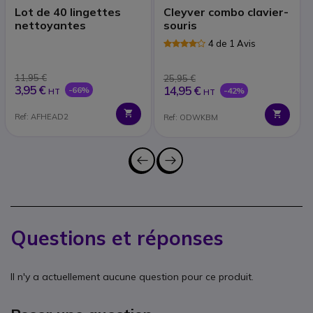
Lot de 40 lingettes
Cleyver combo clavier-
nettoyantes
souris
4 de 1 Avis
11,95 €
25,95 €
3,95 €
14,95 €
-66%
-42%
HT
HT
Ref: AFHEAD2
Ref: ODWKBM
Questions et réponses
Il n'y a actuellement aucune question pour ce produit.