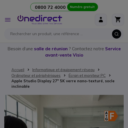
0800 72 4000
Numéro gratuit
Aller au contenu
Affichage
navigation
Besoin d’une
salle de réunion
? Contactez notre
Service
avant-vente Visio
Accueil
Informatique et équipement réseau
Ordinateur et périphériques
Écran et moniteur PC
Apple Studio Display 27'' 5K verre nano-texturé, socle
inclinable
Passer à la fin de la galerie d’images