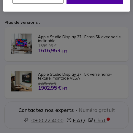
1 X Chiffon de nettoyage
Documentation
Plus de versions :
Apple Studio Display 27'' Écran 5K avec socle 
inclinable
1899,95 €
1616,95 €
HT
Apple Studio Display 27'' 5K verre nano-
texturé, montage VESA
2299,95 €
1902,95 €
HT
Contactez nos experts -
Numéro gratuit
0800 72 4000
F.A.Q
Chat