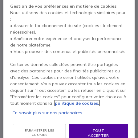
Gestion de vos préférences en matière de cookies
Payez en 4 sans frais (
570,89 €
)
Afficher plus
Nous utilisons des cookies et technologies similaires pour
:
• Assurer le fonctionnement du site (cookies strictement
nécessaires),
• Améliorer votre expérience et analyser la performance
de notre plateforme,
Points Forts
• Vous proposer des contenus et publicités personnalisés.
Verre nanotexturé : réduit les reflets et améliore la
Certaines données collectées peuvent être partagées
visibilité
avec des partenaires pour des finalités publicitaires ou
Écran Retina 5K 5120 x 2880 : texte net, niveau de détail
d'analyse. Ces cookies ne seront utilisés qu'avec votre
exceptionnel et affichage précis
consentement. Vous pouvez accepter tous les cookies en
Luminosité de 600 nits et gamme P3 : compatible avec 1
Afficher plus
cliquant sur "Tout accepter" ou les refuser en cliquant sur
milliard de couleurs
"Paramétrer les cookies" pour configurer votre choix ou à
Caméra 12 MP avec cadrage automatique et vue en plongée
tout moment dans la
politique de cookies.
Livré avec
Audio et voix intégrés : 6 haut-parleurs haute fidélité et 3
microphones de qualité studio
En savoir plus sur nos partenaires.
1 X Écran Apple Studio Display avec verre nanotexturé
Ports Thunderbolt 5 et USB-C pour périphériques et
et socle à inclinaison réglable
accessoires
TOUT
PARAMÉTRER LES
1 X Câble Thunderbolt 5 Pro (1 m)
Support à inclinaison réglable de -5° à +25°
COOKIES
ACCEPTER