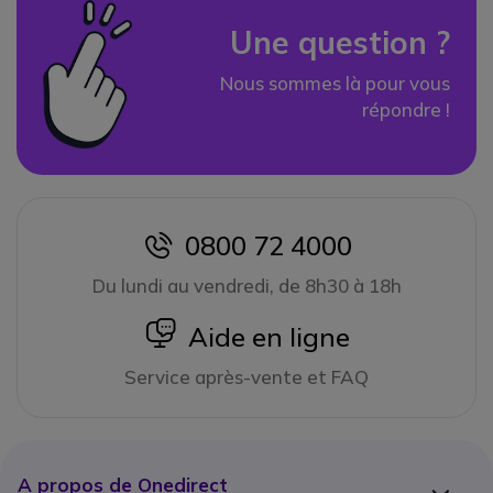
Une question ?
Nous sommes là pour vous
répondre !
0800 72 4000
icon
Du lundi au vendredi, de 8h30 à 18h
icon
Aide en ligne
Service après-vente et FAQ
A propos de Onedirect