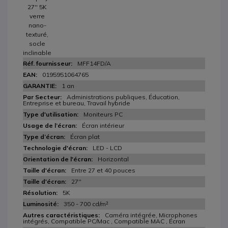
27'' 5K
verre
nano-
texturé,
socle
inclinable
MFF14FD/A
0195951064765
1 an
Administrations publiques, Éducation,
Entreprise et bureau, Travail hybride
Moniteurs PC
Écran intérieur
Écran plat
LED - LCD
Horizontal
Entre 27 et 40 pouces
27''
5K
350 - 700 cd/m²
Caméra intégrée, Microphones
intégrés, Compatible PC/Mac , Compatible MAC , Écran