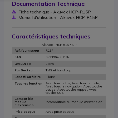
Documentation Technique
Fiche technique - Akuvox HCP-R15P
Manuel d'utilisation - Akuvox HCP-R15P
Caractéristiques techniques
Akuvox - HCP R15P SIP
R15P
Réf. fournisseur
6933964801182
EAN
2 ans
GARANTIE
TMS et handicap
Par Secteur
Filaire
Sans fil ou filaire
Avec touche bis, Avec touche mute,
Touches fonction
Avec touche navigation, Avec touche
pause, Avec touche rappel, Avec
touche SOS
Compatible
Incompatible au module d'extension
module
d'extension
Avec prise casque
Prise casque