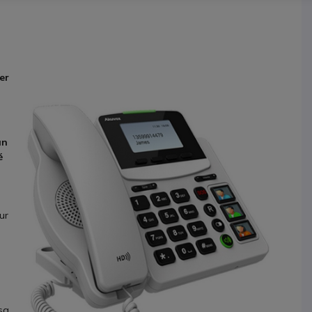
er
un
é
ur
 sa