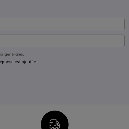
ns générales.
réponse est ajoutée.
n
Icon