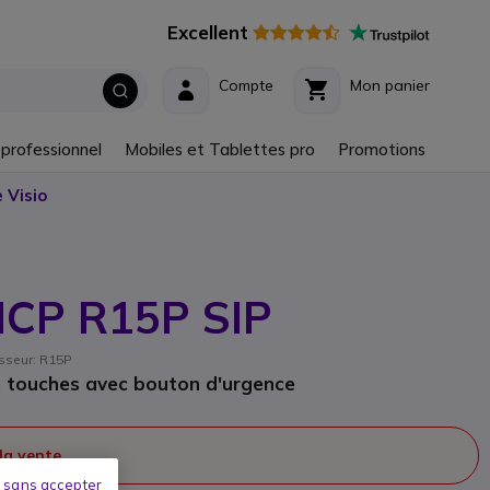
Excellent
Compte
Mon panier
 professionnel
Mobiles et Tablettes pro
Promotions
 Visio
HCP R15P SIP
isseur: R15P
es touches avec bouton d'urgence
 la vente
 sans accepter