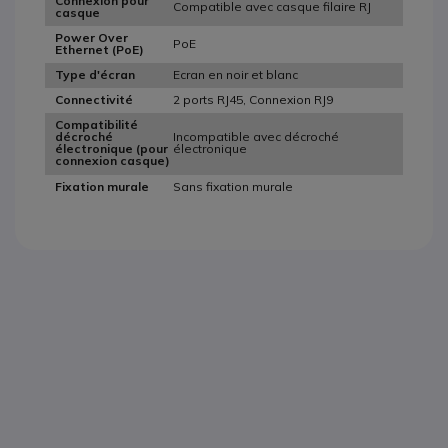
Connexion pour
Compatible avec casque filaire RJ
casque
Power Over
PoE
Ethernet (PoE)
Ecran en noir et blanc
Type d'écran
2 ports RJ45, Connexion RJ9
Connectivité
Compatibilité
Incompatible avec décroché
décroché
électronique
électronique (pour
connexion casque)
Sans fixation murale
Fixation murale