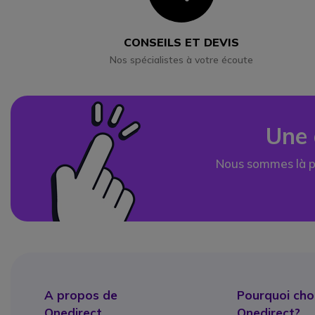
CONSEILS ET DEVIS
Nos spécialistes à votre écoute
Une 
Nous sommes là p
A propos de
Pourquoi choi
Onedirect
Onedirect?