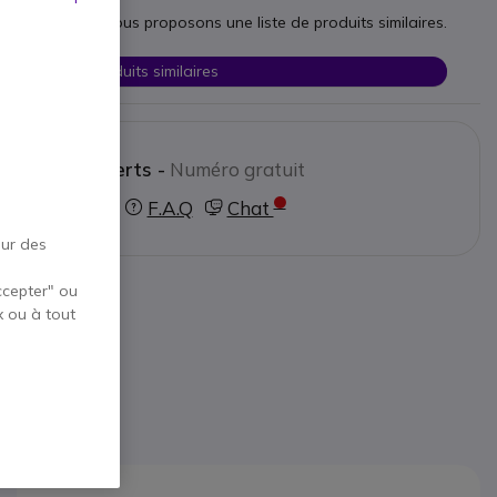
esoins, nous vous proposons une liste de produits similaires.
Voir les produits similaires
ctez nos experts -
Numéro gratuit
0800 72 4000
F.A.Q
Chat
our des
ccepter" ou
x ou à tout