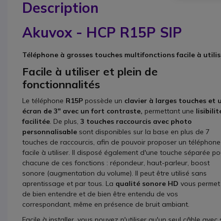
Description
Akuvox - HCP R15P SIP
Téléphone à grosses touches multifonctions facile à utilis
Facile à utiliser et plein de
fonctionnalités
Le téléphone
R15P
possède un
clavier à larges touches et 
écran de 3" avec un fort contraste,
permettant une
lisibilit
facilitée
. De plus,
3 touches raccourcis
avec photo
personnalisable
sont disponibles sur la base en plus de 7
touches de raccourcis, afin de pouvoir proposer un téléphone
facile à utiliser. Il disposé également d'une touche séparée po
chacune de ces fonctions : répondeur, haut-parleur, boost
sonore (augmentation du volume). Il peut être utilisé sans
aprentissage et par tous. La
qualité sonore HD
vous permet
de bien entendre et de bien être entendu de vos
correspondant, même en présence de bruit ambiant.
Facile à installer, vous pouvez n'utiliser qu'un seul câble avec