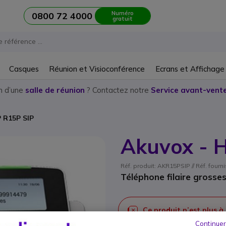
Numéro
0800 72 4000
gratuit
Casques
Réunion et Visioconférence
Ecrans et Affichage
n d’une
salle de réunion
? Contactez notre
Service avant-vente
 R15P SIP
Akuvox - 
Réf. produit: AKR15PSIP // Réf. fourn
Téléphone filaire gross
Ce produit n’est plus à
Continuer