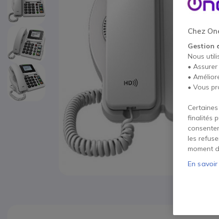
Chez One
Gestion 
Nous utili
• Assurer
• Amélior
• Vous pr
Certaines
finalités 
consentem
les refus
moment d
En savoir
Passer au début de la Galerie d’images