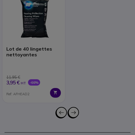
Lot de 40 lingettes
nettoyantes
11,95 €
3,95 €
-66%
HT
Ref: AFHEAD2