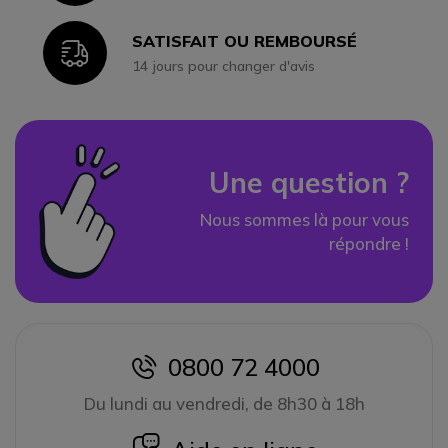
SATISFAIT OU REMBOURSÉ
Icon
14 jours pour changer d'avis
Une question ?
Nous sommes là pour vous
répondre !
0800 72 4000
icon
Du lundi au vendredi, de 8h30 à 18h
icon