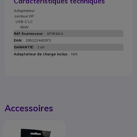
Caractéristiques techniques
Adaptateur
secteur HP
USB-C LC
65W
1P3K6AA
195122442972
1 an
N/A
Accessoires