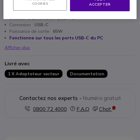
COOKIES
ACCEPTER
Points Forts
Solution d'alimentation pour PC
Connexion :
USB-C
Puissance de sortie :
65W
Fonctionne sur tous les ports USB-C du PC
Afficher plus
Livré avec
1 X Adaptateur secteur
Documentation
Contactez nos experts -
Numéro gratuit
0800 72 4000
F.A.Q
Chat