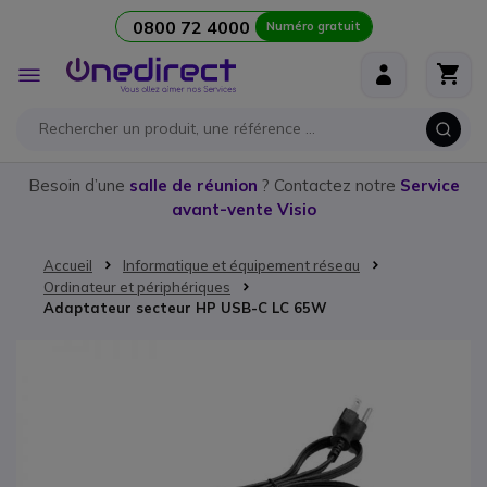
0800 72 4000
Numéro gratuit
Aller au contenu
Affichage
navigation
Besoin d’une
salle de réunion
? Contactez notre
Service
avant-vente Visio
Accueil
Informatique et équipement réseau
Ordinateur et périphériques
Adaptateur secteur HP USB-C LC 65W
Passer à la fin de la galerie d’images