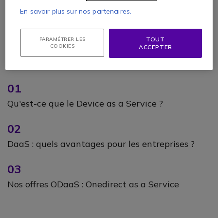
En savoir plus sur nos partenaires.
TOUT
PARAMÉTRER LES
COOKIES
ACCEPTER
Au sommaire du Livre Blanc :
01
Qu'est-ce que le Device as a Service ?
02
DaaS : quels avantages pour les entreprises ?
03
Nos offres ODaaS : Onedirect as a Service