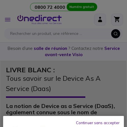
0800 72 4000
Numéro gratuit
Aller au contenu
Affichage
navigation
Besoin d’une
salle de réunion
? Contactez notre
Service
avant-vente Visio
LIVRE BLANC :
Tous savoir sur le Device As A
Service (Daas)
La notion de Device as a Service (DaaS),
également connue sous le nom de
Hardware as a Service (HaaS), est un
Continuer sans accepter
service mondial qui s’appuie sur un