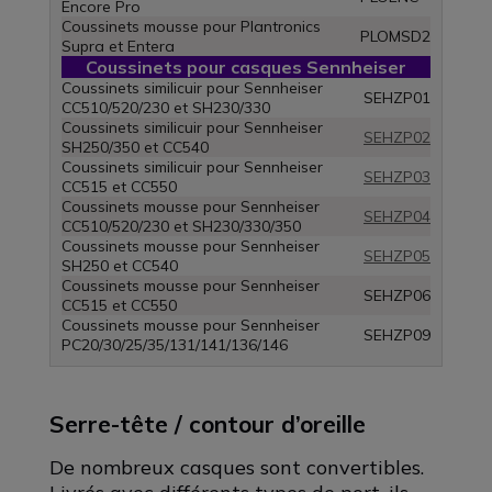
Encore Pro
Coussinets mousse pour Plantronics
PLOMSD2
Supra et Entera
Coussinets pour casques Sennheiser
Coussinets similicuir pour Sennheiser
SEHZP01
CC510/520/230 et SH230/330
Coussinets similicuir pour Sennheiser
SEHZP02
SH250/350 et CC540
Coussinets similicuir pour Sennheiser
SEHZP03
CC515 et CC550
Coussinets mousse pour Sennheiser
SEHZP04
CC510/520/230 et SH230/330/350
Coussinets mousse pour Sennheiser
SEHZP05
SH250 et CC540
Coussinets mousse pour Sennheiser
SEHZP06
CC515 et CC550
Coussinets mousse pour Sennheiser
SEHZP09
PC20/30/25/35/131/141/136/146
Serre-tête / contour d’oreille
De nombreux casques sont convertibles.