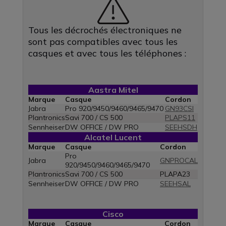
Tous les décrochés électroniques ne
sont pas compatibles avec tous les
casques et avec tous les téléphones :
Aastra Mitel
Marque
Casque
Cordon
Jabra
Pro 920/9450/9460/9465/9470
GN93CSI
Plantronics
Savi 700 / CS 500
PLAPS11
Sennheiser
DW OFFICE / DW PRO
SEEHSDH
Alcatel Lucent
Marque
Casque
Cordon
Pro
Jabra
GNPROCAL
920/9450/9460/9465/9470
Plantronics
Savi 700 / CS 500
PLAPA23
Sennheiser
DW OFFICE / DW PRO
SEEHSAL
Cisco
Marque
Casque
Cordon