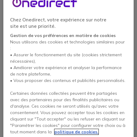
De la même manière que le décroché
Chez Onedirect, votre expérience sur notre
électronique, le
décroché mécanique
site est une priorité.
permet de décrocher à distance.
Gestion de vos préférences en matière de cookies
La seule différence est qu’il est doté d’un
Nous utilisons des cookies et technologies similaires pour
levier qui exerce une action mécanique
:
sur le combiné.
• Assurer le fonctionnement du site (cookies strictement
nécessaires),
• Améliorer votre expérience et analyser la performance
de notre plateforme,
• Vous proposer des contenus et publicités personnalisés.
Certaines données collectées peuvent être partagées
Tous les décrochés mécaniques ne sont
avec des partenaires pour des finalités publicitaires ou
pas compatibles avec tous les casques
d'analyse. Ces cookies ne seront utilisés qu'avec votre
et avec tous les téléphones :
consentement. Vous pouvez accepter tous les cookies en
Décrochés mécaniques
cliquant sur "Tout accepter" ou les refuser en cliquant sur
La marque de votre casque
Décroché mécanique
"Paramétrer les cookies" pour configurer votre choix ou à
Plantronics
Plantronics HL10
tout moment dans la
politique de cookies.
Jabra
Jabra GN1000