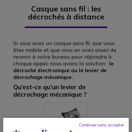
Casque sans fil : les
décrochés à distance
Si vous avez un casque sans fil, que vous
êtes mobile et que vous en avez assez de
revenir à votre bureau pour répondre à
chaque appel, nous avons la solution :
le
décroché électronique ou le levier de
décrochage mécanique.
Qu’est-ce qu’un levier de
décrochage mécanique ?
Continuer sans accepter