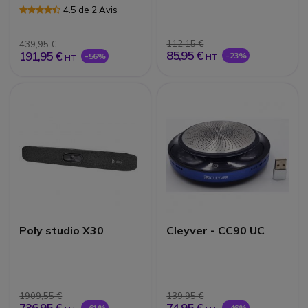
4.5 de 2 Avis
112,15 €
439,95 €
85,95 €
191,95 €
-23%
-56%
HT
HT
Poly studio X30
Cleyver - CC90 UC
1909,55 €
139,95 €
736,95 €
74,95 €
-61%
-46%