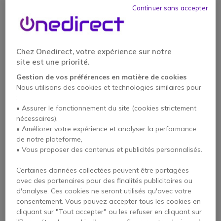
Continuer sans accepter
Chez Onedirect, votre expérience sur notre
site est une priorité.
Poly - Sync 20 UC
Cleyver - CC60 BT
USB-A
Gestion de vos préférences en matière de cookies
4.8 de 3 Avis
4.5 de 2 Avis
Nous utilisons des cookies et technologies similaires pour
:
• Assurer le fonctionnement du site (cookies strictement
139,95 €
84,95 €
nécessaires),
79,95 €
54,95 €
-43%
-35%
HT
HT
• Améliorer votre expérience et analyser la performance
de notre plateforme,
• Vous proposer des contenus et publicités personnalisés.
Icon
Top des ventes
Certaines données collectées peuvent être partagées
avec des partenaires pour des finalités publicitaires ou
d'analyse. Ces cookies ne seront utilisés qu'avec votre
consentement. Vous pouvez accepter tous les cookies en
cliquant sur "Tout accepter" ou les refuser en cliquant sur