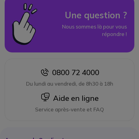
Une question ?
Nous sommes là pour vous
répondre !
0800 72 4000
icon
Du lundi au vendredi, de 8h30 à 18h
icon
Aide en ligne
Service après-vente et FAQ