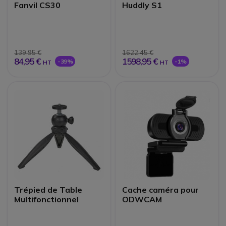
Fanvil CS30
Huddly S1
139,95 €
1622,45 €
84,95 €
1598,95 €
-39%
-1%
HT
HT
Trépied de Table
Cache caméra pour
Multifonctionnel
ODWCAM