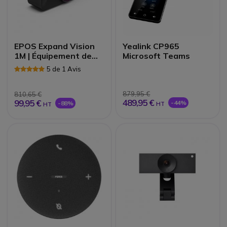
EPOS Expand Vision
Yealink CP965
1M | Équipement de
Microsoft Teams
visioconférence
5 de 1 Avis
879,95 €
810,65 €
489,95 €
99,95 €
-44%
-88%
HT
HT