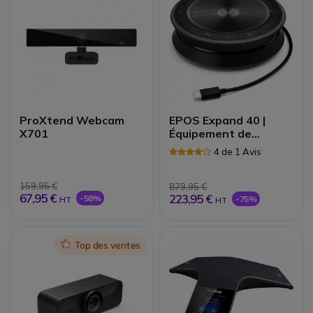
ProXtend Webcam
EPOS Expand 40 |
X701
Équipement de
conférence
4 de 1 Avis
159,95 €
879,95 €
67,95 €
223,95 €
-58%
-75%
HT
HT
Icon
Top des ventes