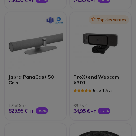
HT
HT
Icon
Top des ventes
Jabra PanaCast 50 -
ProXtend Webcam
Gris
X301
5 de 1 Avis
1288,95 €
69,95 €
625,95 €
34,95 €
-51%
-50%
HT
HT