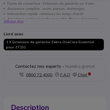
Durée de couverture : Extension de garantie sur 3 ans
Assurance complète : usure, pannes, dommages...
Intervention rapide : minimisez les temps d'arrêt
Assistance professionnelle accessible 8h/jour, 5j/semaine
Afficher plus
À se procurer dans les 30 jours suivant l'achat de
l'appareil
Livré avec
1 X Extension de garantie Zebra OneCare Essential
pour ZT231
Contactez nos experts -
Numéro gratuit
0800 72 4000
F.A.Q
Chat
Description