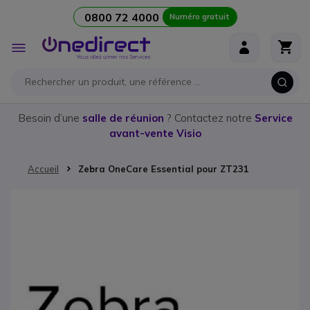
0800 72 4000
Numéro gratuit
Aller au contenu
Affichage
navigation
Besoin d’une
salle de réunion
? Contactez notre
Service
avant-vente Visio
Accueil
Zebra OneCare Essential pour ZT231
Passer à la fin de la galerie d’images