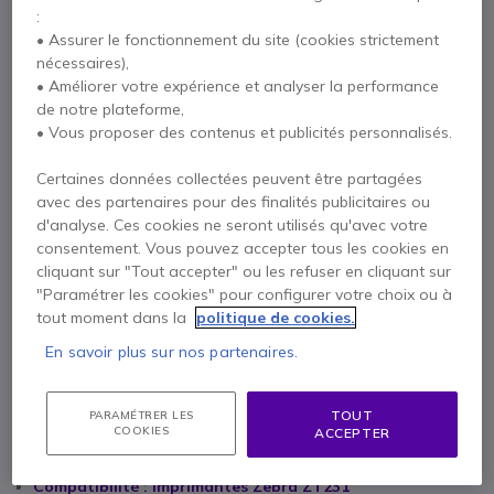
imprimantes ZT231.
:
318,95 €
• Assurer le fonctionnement du site (cookies strictement
HT
382,74 €
TTC
nécessaires),
• Améliorer votre expérience et analyser la performance
Qté
AJOUTER AU PANIER
de notre plateforme,
• Vous proposer des contenus et publicités personnalisés.
DEVIS EN 4 HEURES
Certaines données collectées peuvent être partagées
avec des partenaires pour des finalités publicitaires ou
Épuisé
d'analyse. Ces cookies ne seront utilisés qu'avec votre
consentement. Vous pouvez accepter tous les cookies en
cliquant sur "Tout accepter" ou les refuser en cliquant sur
Payez en 4 sans frais (
95,69 €
)
Afficher plus
"Paramétrer les cookies" pour configurer votre choix ou à
tout moment dans la
politique de cookies.
En savoir plus sur nos partenaires.
TOUT
PARAMÉTRER LES
COOKIES
ACCEPTER
Points Forts
Compatibilité : imprimantes Zebra ZT231