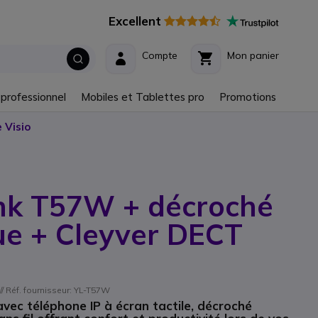
Excellent
Compte
Mon panier
 professionnel
Mobiles et Tablettes pro
Promotions
 Visio
ink T57W + décroché
ue + Cleyver DECT
 Réf. fournisseur: YL-T57W
vec téléphone IP à écran tactile, décroché