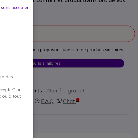
ns fil offrant confort et productivité lors de vos
 sans accepter
 la vente
esoins, nous vous proposons une liste de produits similaires.
Voir les produits similaires
our des
ccepter" ou
ctez nos experts -
Numéro gratuit
x ou à tout
0800 72 4000
F.A.Q
Chat