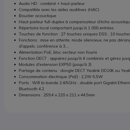
Audio HD : combiné + haut-parleur
Compatible avec les aides auditives (
HAC
)
Bouclier acoustique
Haut-parleur full-duplex à compensateur d’écho acoustiqu
Répertoire local comportant jusqu’à 1 000 entrées
Touches de fonction : 27 touches uniques DSS ; 10 touches
Fonctions : mise en attente, mode silencieux, ne pas déran
d'appels, conférence à 3,...
Alimentation PoE, bloc secteur non fourni
Fonction DECT : appairez jusqu'à 4 combinés et gérez jusq
Modules d'extension EXP50 (
jusqu'à 3
)
Partage de contenu : dongle DECT Yealink DD10K ou Yeal
Consommation électrique (
PoE
) : 2,2W-5,5W
Ports : Wifi bi-bande 2.4/5GHz ; double port Gigabit Etherne
Bluetooth 4.2
Dimensions : 259,4 x 220 x 211 x 44,5mm