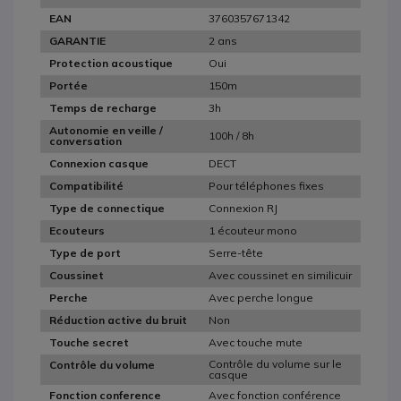
3760357671342
EAN
2 ans
GARANTIE
Oui
Protection acoustique
150m
Portée
3h
Temps de recharge
Autonomie en veille /
100h / 8h
conversation
DECT
Connexion casque
Pour téléphones fixes
Compatibilité
Connexion RJ
Type de connectique
1 écouteur mono
Ecouteurs
Serre-tête
Type de port
Avec coussinet en similicuir
Coussinet
Avec perche longue
Perche
Non
Réduction active du bruit
Avec touche mute
Touche secret
Contrôle du volume sur le
Contrôle du volume
casque
Avec fonction conférence
Fonction conference