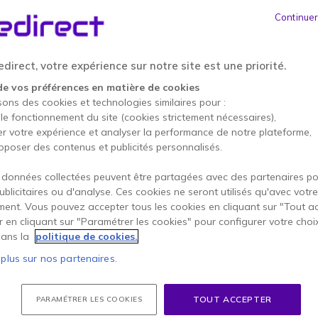
électronique et casque sa
échanges.
Continuer
3.3 de 7 Avis
direct, votre expérience sur notre site est une priorité.
Ce produit n’est plus à
de vos préférences en matière de cookies
sons des cookies et technologies similaires pour :
Pour mieux répondre à vos b
 le fonctionnement du site (cookies strictement nécessaires),
er votre expérience et analyser la performance de notre plateforme,
oposer des contenus et publicités personnalisés.
 données collectées peuvent être partagées avec des partenaires p
publicitaires ou d'analyse. Ces cookies ne seront utilisés qu'avec votre
ent. Vous pouvez accepter tous les cookies en cliquant sur "Tout a
Conta
er en cliquant sur "Paramétrer les cookies" pour configurer votre choi
ans la
politique de cookies.
 plus sur nos partenaires.
TOUT ACCEPTER
PARAMÉTRER LES COOKIES