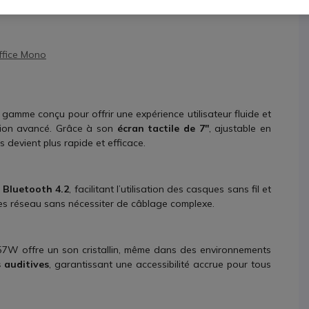
ffice Mono
gamme conçu pour offrir une expérience utilisateur fluide et
tion avancé. Grâce à son
écran tactile de 7''
, ajustable en
ls devient plus rapide et efficace.
e
Bluetooth 4.2
, facilitant l’utilisation des casques sans fil et
ures réseau sans nécessiter de câblage complexe.
T57W offre un son cristallin, même dans des environnements
 auditives
, garantissant une accessibilité accrue pour tous