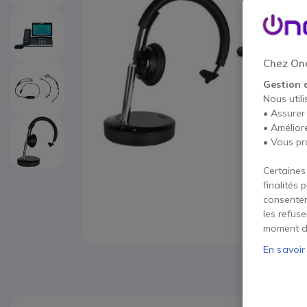
Chez One
Gestion 
Nous utili
• Assurer
• Amélior
• Vous pr
Certaines
finalités 
consentem
les refus
moment d
En savoir
Passer au début de la Galerie d’images