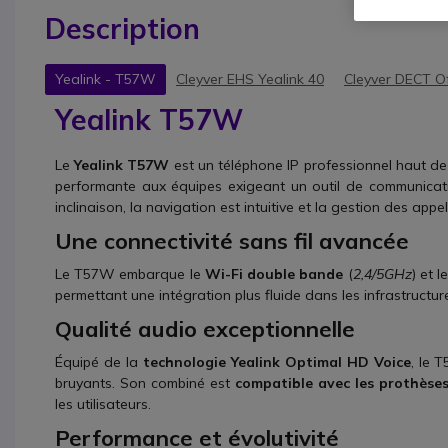
Description
Yealink - T57W
Cleyver EHS Yealink 40
Cleyver DECT O
Yealink T57W
Le
Yealink T57W
est un téléphone IP professionnel haut de 
performante aux équipes exigeant un outil de communica
inclinaison, la navigation est intuitive et la gestion des appe
Une connectivité sans fil avancée
Le T57W embarque le
Wi-Fi double bande
(
2,4/5GHz
) et l
permettant une intégration plus fluide dans les infrastruct
Qualité audio exceptionnelle
Équipé de la
technologie Yealink Optimal HD Voice
, le 
bruyants. Son combiné est
compatible avec les prothèses
les utilisateurs.
Performance et évolutivité