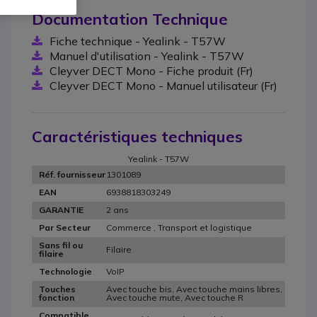
Documentation Technique
Fiche technique - Yealink - T57W
Manuel d'utilisation - Yealink - T57W
Cleyver DECT Mono - Fiche produit (Fr)
Cleyver DECT Mono - Manuel utilisateur (Fr)
Caractéristiques techniques
Yealink - T57W
1301089
Réf. fournisseur
6938818303249
EAN
2 ans
GARANTIE
Commerce , Transport et logistique
Par Secteur
Sans fil ou
Filaire
filaire
VoIP
Technologie
Avec touche bis, Avec touche mains libres,
Touches
Avec touche mute, Avec touche R
fonction
Compatible