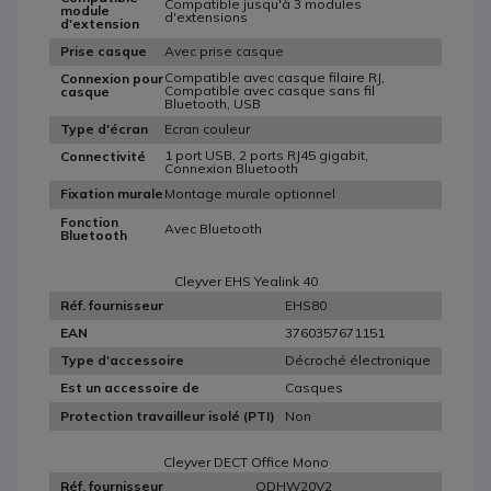
Compatible jusqu'à 3 modules
module
d'extensions
d'extension
Avec prise casque
Prise casque
Compatible avec casque filaire RJ,
Connexion pour
Compatible avec casque sans fil
casque
Bluetooth, USB
Ecran couleur
Type d'écran
1 port USB, 2 ports RJ45 gigabit,
Connectivité
Connexion Bluetooth
Montage murale optionnel
Fixation murale
Fonction
Avec Bluetooth
Bluetooth
Cleyver EHS Yealink 40
EHS80
Réf. fournisseur
3760357671151
EAN
Décroché électronique
Type d'accessoire
Casques
Est un accessoire de
Non
Protection travailleur isolé (PTI)
Cleyver DECT Office Mono
ODHW20V2
Réf. fournisseur