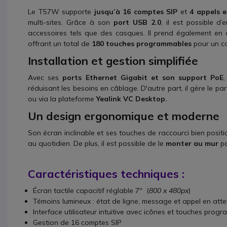
Le T57W supporte
jusqu’à 16 comptes SIP
et
4 appels 
multi-sites. Grâce à son
port USB 2.0
, il est possible d
accessoires tels que des casques. Il prend également en
offrant un total de
180 touches programmables
pour un co
Installation et gestion simplifiée
Avec ses
ports Ethernet Gigabit et son support PoE
réduisant les besoins en câblage. D'autre part, il gère le p
ou via la plateforme
Yealink VC Desktop.
Un design ergonomique et moderne
Son écran inclinable et ses touches de raccourci bien positi
au quotidien. De plus, il est possible de le
monter au mur
po
Caractéristiques techniques :
Écran tactile capacitif réglable 7'' (
800 x 480px
)
Témoins lumineux : état de ligne, message et appel en att
Interface utilisateur intuitive avec icônes et touches prog
Gestion de 16 comptes SIP