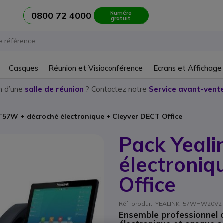
Numéro
0800 72 4000
gratuit
Casques
Réunion et Visioconférence
Ecrans et Affichage
n d’une
salle de réunion
? Contactez notre
Service avant-vente
 T57W + décroché électronique + Cleyver DECT Office
Pack Yeal
électroniq
Office
Réf. produit: YEALINKT57WHW20V2 //
Ensemble professionnel a