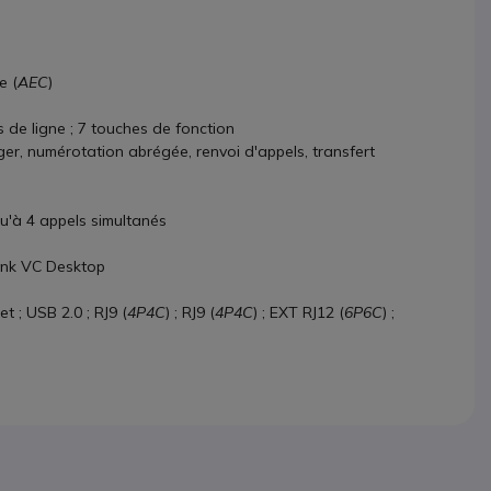
e (
AEC
)
 de ligne ; 7 touches de fonction
ger, numérotation abrégée, renvoi d'appels, transfert
u'à 4 appels simultanés
ink VC Desktop
t ; USB 2.0 ; RJ9 (
4P4C
) ; RJ9 (
4P4C
) ; EXT RJ12 (
6P6C
) ;