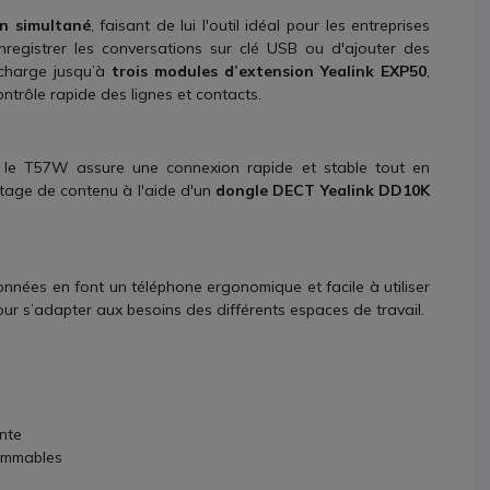
en simultané
, faisant de lui l'outil idéal pour les entreprises
’enregistrer les conversations sur clé USB ou d'ajouter des
 charge jusqu’à
trois modules d’extension Yealink EXP50
,
ntrôle rapide des lignes et contacts.
, le T57W assure une connexion rapide et stable tout en
artage de contenu à l'aide d'un
dongle DECT Yealink DD10K
onnées en font un téléphone ergonomique et facile à utiliser
ur s’adapter aux besoins des différents espaces de travail.
ente
rammables