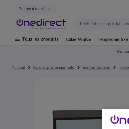
Besoin d'aide ?
Aller au contenu
Tous les produits
Talkie Walkie
Téléphonie fixe
Besoi
Accueil
Écrans professionnels
Écrans tactiles
Tabl
Passer à la fin de la galerie d’images