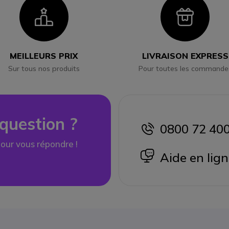
Icon
Ico
MEILLEURS PRIX
LIVRAISON EXPRESS
Sur tous nos produits
Pour toutes les commande
question ?
0800 72 40
icon
our vous répondre !
icon
Aide en lig