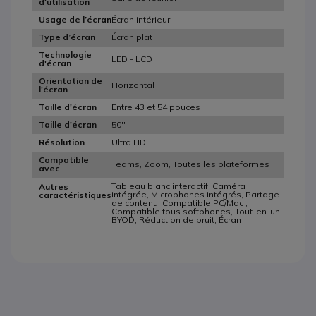
d'utilisation
Écran intérieur
Usage de l’écran
Écran plat
Type d’écran
Technologie
LED - LCD
d'écran
Orientation de
Horizontal
l'écran
Entre 43 et 54 pouces
Taille d'écran
50''
Taille d'écran
Ultra HD
Résolution
Compatible
Teams, Zoom, Toutes les plateformes
avec
Tableau blanc interactif, Caméra
Autres
intégrée, Microphones intégrés, Partage
caractéristiques
de contenu, Compatible PC/Mac ,
Compatible tous softphones, Tout-en-un,
BYOD, Réduction de bruit, Écran