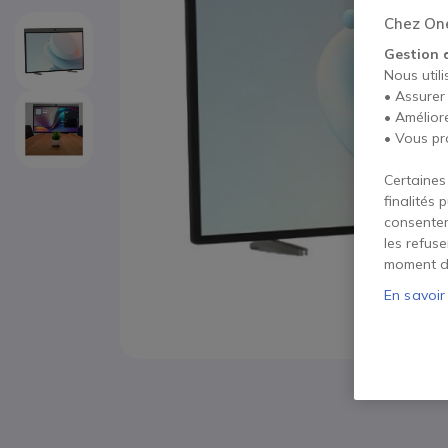
Chez One
Gestion 
Nous utili
• Assurer
• Amélior
• Vous pr
Certaines
finalités 
consentem
les refus
moment d
En savoir
Passer au début de la Galerie d’images