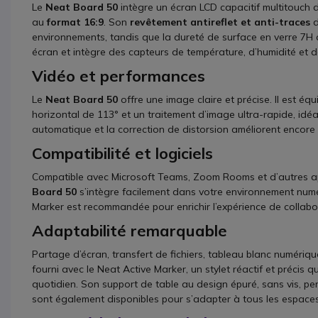
Le
Neat Board 50
intègre un écran LCD capacitif multitouch
au
format 16:9
. Son
revêtement antireflet et anti-traces
d
environnements, tandis que la dureté de surface en verre 7H 
écran et intègre des capteurs de température, d’humidité et de 
Vidéo et performances
Le
Neat Board 50
offre une image claire et précise. Il est éq
horizontal de 113° et un traitement d’image ultra-rapide, idé
automatique et la correction de distorsion améliorent encore
Compatibilité et logiciels
Compatible avec Microsoft Teams, Zoom Rooms et d’autres ap
Board 50
s’intègre facilement dans votre environnement numér
Marker est recommandée pour enrichir l’expérience de collabo
Adaptabilité remarquable
Partage d’écran, transfert de fichiers, tableau blanc numériq
fourni avec le Neat Active Marker, un stylet réactif et précis
quotidien. Son support de table au design épuré, sans vis, pe
sont également disponibles pour s’adapter à tous les espaces