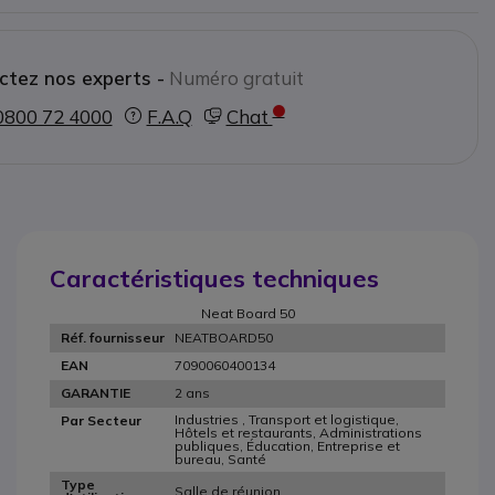
ctez nos experts -
Numéro gratuit
0800 72 4000
F.A.Q
Chat
Caractéristiques techniques
Neat Board 50
NEATBOARD50
Réf. fournisseur
7090060400134
EAN
2 ans
GARANTIE
Industries , Transport et logistique,
Par Secteur
Hôtels et restaurants, Administrations
publiques, Éducation, Entreprise et
bureau, Santé
Type
Salle de réunion