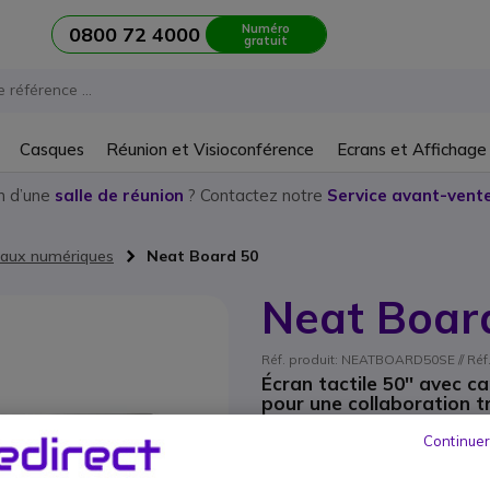
Numéro
0800 72 4000
gratuit
Casques
Réunion et Visioconférence
Ecrans et Affichage
n d’une
salle de réunion
? Contactez notre
Service avant-vente
eaux numériques
Neat Board 50
Neat Boar
Réf. produit: NEATBOARD50SE // Ré
Écran tactile 50'' avec 
pour une collaboration t
6 499,95 €
Continuer
HT
7 799
Qté