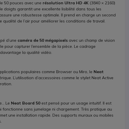
 de 50 pouces avec une
résolution Ultra HD 4K
(3840 × 2160)
e doigts garantit une excellente lisibilité dans tous les
assure une robustesse optimale. Il prend en charge un second
qualité de l’air pour améliorer les conditions de travail.
uipé d’une
caméra de 50 mégapixels
avec un champ de vision
ale pour capturer l’ensemble de la pièce. Le cadrage
 davantage la qualité vidéo.
plications populaires comme Browser ou Miro, le
Neat
ique. L’utilisation d’accessoires comme le stylet Neat Active
ration.
ue… Le
Neat Board 50
est pensé pour un usage intuitif. Il est
 qui fonctionne sans jumelage ni chargement. Très pratique au
rmet une installation rapide. Des supports muraux ou mobiles
.