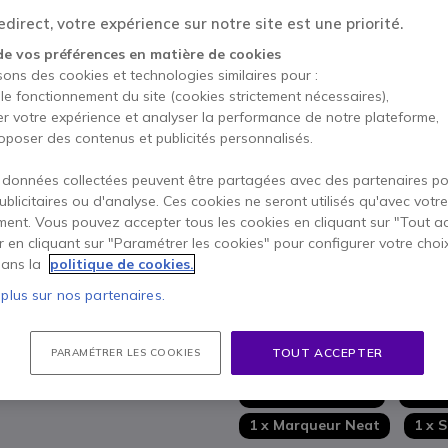
AJOUTE
direct, votre expérience sur notre site est une priorité.
Épuisé
de vos préférences en matière de cookies
sons des cookies et technologies similaires pour :
 le fonctionnement du site (cookies strictement nécessaires),
2 ans de garantie
constru
er votre expérience et analyser la performance de notre plateforme,
Payez en 4 sans frais (
1 9
oposer des contenus et publicités personnalisés.
 données collectées peuvent être partagées avec des partenaires p
Points Forts
publicitaires ou d'analyse. Ces cookies ne seront utilisés qu'avec votre
Écran LCD capacitif tactile 
ent. Vous pouvez accepter tous les cookies en cliquant sur "Tout a
Ultra HD 4K avec résolution 
er en cliquant sur "Paramétrer les cookies" pour configurer votre choi
Revêtement antireflet et anti
ans la
politique de cookies.
Caméra 50 Mp avec FOV 113
 plus sur nos partenaires.
Cadrage de groupe adaptatif,
Afficher plus
sur le locuteur
Compatibilité avec un 2e écra
TOUT ACCEPTER
PARAMÉTRER LES COOKIES
Livré avec
Capteurs de lumière ambiante
qualité de l'air
1 x Neat Board 50
1 x C
Support de table inclus
1 x Marqueur Neat
1 x 