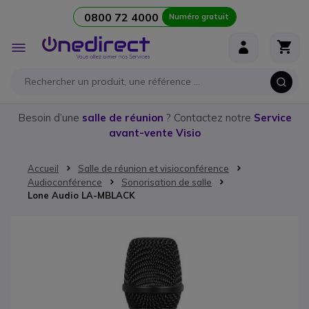
0800 72 4000
Numéro gratuit
Aller au contenu
Affichage
navigation
Besoin d’une
salle de réunion
? Contactez notre
Service
avant-vente Visio
Accueil
Salle de réunion et visioconférence
Audioconférence
Sonorisation de salle
Lone Audio LA-MBLACK
Passer à la fin de la galerie d’images