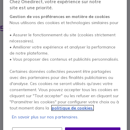
Chez Onedirect, votre expérience sur notre
un son clair et précis lors de vos événements
site est une priorité.
ÉCONOMISEZ 15,00 €
Gestion de vos préférences en matière de cookies
Nous utilisons des cookies et technologies similaires pour
69,95 €
54,95 €
:
HT
-
65,94 €
TTC
• Assurer le fonctionnement du site (cookies strictement
Qté
nécessaires),
AJOUTER AU PANIER
• Améliorer votre expérience et analyser la performance
de notre plateforme,
• Vous proposer des contenus et publicités personnalisés.
DEVIS EN 4 HEURES
Certaines données collectées peuvent être partagées
Épuisé
avec des partenaires pour des finalités publicitaires ou
85 produits en stock plateforme
d'analyse. Ces cookies ne seront utilisés qu'avec votre
Livraison :
5-7 jours
consentement. Vous pouvez accepter tous les cookies en
cliquant sur "Tout accepter" ou les refuser en cliquant sur
"Paramétrer les cookies" pour configurer votre choix ou à
2 ans de garantie
constructeur
tout moment dans la
politique de cookies.
Payez en 4 sans frais (
16,49 €
)
Afficher plus
En savoir plus sur nos partenaires.