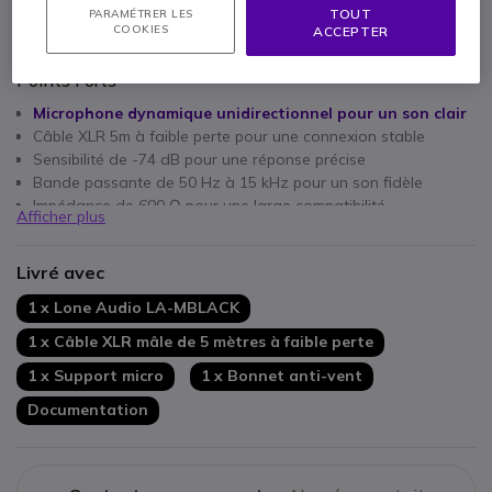
TOUT
PARAMÉTRER LES
COOKIES
ACCEPTER
Points Forts
Microphone dynamique unidirectionnel pour un son clair
Câble XLR 5m à faible perte pour une connexion stable
Sensibilité de -74 dB pour une réponse précise
Bande passante de 50 Hz à 15 kHz pour un son fidèle
Impédance de 600 Ω pour une large compatibilité
Afficher plus
Design ergonomique et confortable
Interrupteur marche/arrêt intégré
Livré avec
Idéal pour conférences et installations professionnelles
1 x Lone Audio LA-MBLACK
1 x Câble XLR mâle de 5 mètres à faible perte
1 x Support micro
1 x Bonnet anti-vent
Documentation