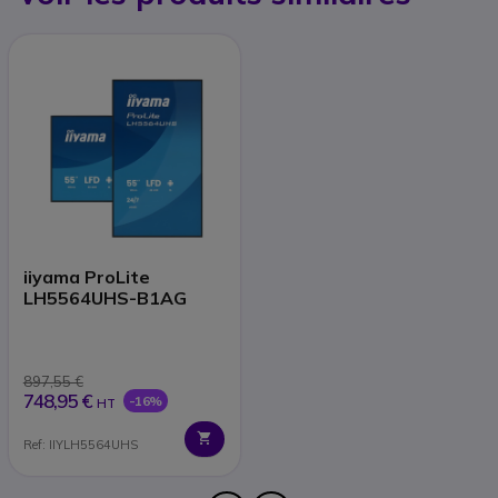
iiyama ProLite
LH5564UHS-B1AG
897,55 €
748,95 €
-16%
HT
Ref: IIYLH5564UHS