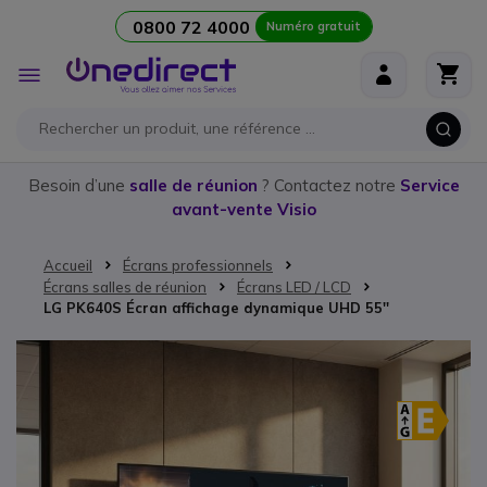
0800 72 4000
Numéro gratuit
Aller au contenu
Affichage
navigation
Besoin d’une
salle de réunion
? Contactez notre
Service
avant-vente Visio
Accueil
Écrans professionnels
Écrans salles de réunion
Écrans LED / LCD
LG PK640S Écran affichage dynamique UHD 55''
Passer à la fin de la galerie d’images