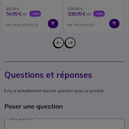
80,25 €
136,95 €
54,95 €
108,95 €
-31%
-20%
HT
HT
Ref: NEWL3055BL18
Ref: NEONMC440
Questions et réponses
Il n'y a actuellement aucune question pour ce produit.
Poser une question
Votre question