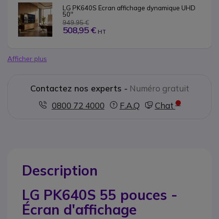
LG PK640S Écran affichage dynamique UHD 
50''
949,95 €
508,95 €
HT
Afficher plus
Contactez nos experts -
Numéro gratuit
0800 72 4000
F.A.Q
Chat
Description
LG PK640S 55 pouces -
Écran d'affichage