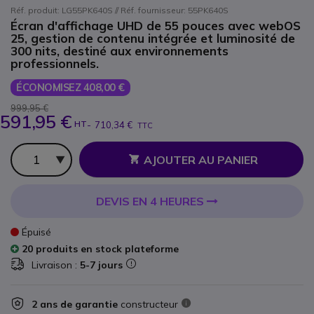
Réf. produit: LG55PK640S // Réf. fournisseur: 55PK640S
Écran d'affichage UHD de 55 pouces avec webOS
25, gestion de contenu intégrée et luminosité de
300 nits, destiné aux environnements
professionnels.
ÉCONOMISEZ 408,00 €
999,95 €
591,95 €
HT
-
710,34 €
TTC
Qté
AJOUTER AU PANIER
DEVIS EN 4 HEURES
Épuisé
20 produits en stock plateforme
Livraison :
5-7 jours
2 ans de garantie
constructeur