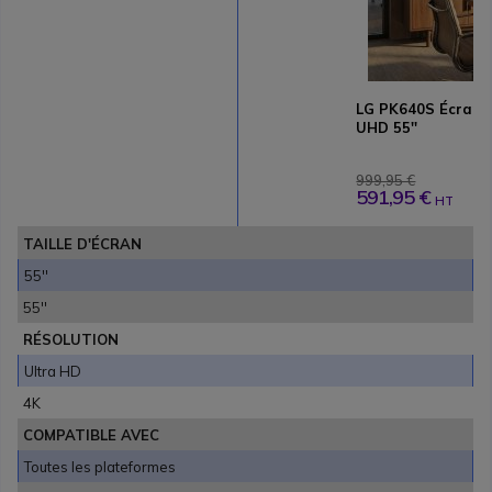
LG PK640S Écran 
UHD 55''
999,95 €
591,95 €
HT
TAILLE D'ÉCRAN
55''
55''
RÉSOLUTION
Ultra HD
4K
COMPATIBLE AVEC
Toutes les plateformes