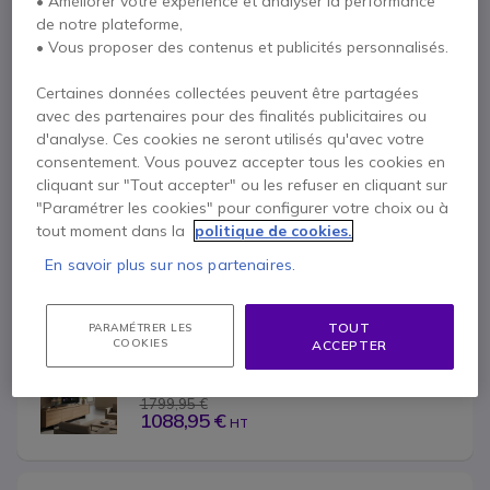
• Améliorer votre expérience et analyser la performance
de notre plateforme,
Plus de versions :
• Vous proposer des contenus et publicités personnalisés.
Certaines données collectées peuvent être partagées
LG PK640S Écran affichage dynamique UHD 
65''
avec des partenaires pour des finalités publicitaires ou
1499,95 €
d'analyse. Ces cookies ne seront utilisés qu'avec votre
616,95 €
HT
consentement. Vous pouvez accepter tous les cookies en
cliquant sur "Tout accepter" ou les refuser en cliquant sur
"Paramétrer les cookies" pour configurer votre choix ou à
tout moment dans la
politique de cookies.
LG PK640S Écran affichage dynamique UHD 
86''
En savoir plus sur nos partenaires.
1999,95 €
1511,95 €
HT
TOUT
PARAMÉTRER LES
COOKIES
ACCEPTER
LG PK640S Écran affichage dynamique UHD 
75''
1799,95 €
1088,95 €
HT