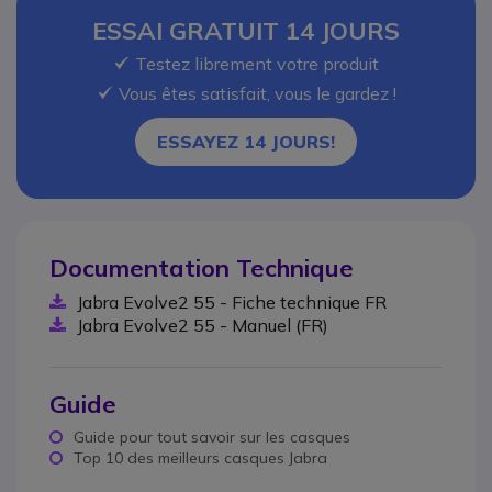
ESSAI GRATUIT 14 JOURS
OK
Testez librement votre produit
OK
Vous êtes satisfait, vous le gardez !
ESSAYEZ 14 JOURS!
Documentation Technique
Jabra Evolve2 55 - Fiche technique FR
Jabra Evolve2 55 - Manuel (FR)
Guide
Guide pour tout savoir sur les casques
Top 10 des meilleurs casques Jabra