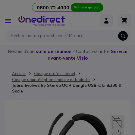
0800 72 4000
Numéro gratuit
Aller au contenu
Affichage
navigation
Besoin d’une
salle de réunion
? Contactez notre
Service
avant-vente Visio
Accueil
Casque professionnel
Casque pour téléphone mobile et tablette
Jabra Evolve2 55 Stéréo UC + Dongle USB-C Link380 &
Socle
Passer à la fin de la galerie d’images