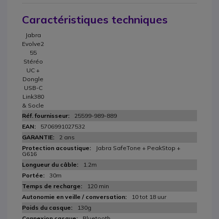
Caractéristiques techniques
Jabra
Evolve2
55
Stéréo
UC +
Dongle
USB-C
Link380
& Socle
25599-989-889
5706991027532
2 ans
Jabra SafeTone + PeakStop +
G616
1.2m
30m
120 min
10 tot 18 uur
130g
Bluetooth