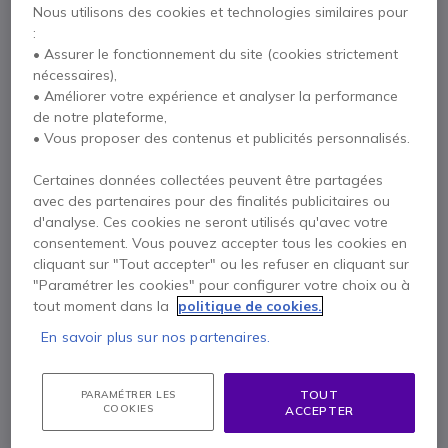
Nous utilisons des cookies et technologies similaires pour
an
:
39,95 €
Afficher plus
* Prix unitaire
• Assurer le fonctionnement du site (cookies strictement
nécessaires),
• Améliorer votre expérience et analyser la performance
2 ans de garantie
constructeur
de notre plateforme,
Payez en 4 sans frais (
55,19 €
)
Afficher plus
• Vous proposer des contenus et publicités personnalisés.
Certaines données collectées peuvent être partagées
avec des partenaires pour des finalités publicitaires ou
d'analyse. Ces cookies ne seront utilisés qu'avec votre
consentement. Vous pouvez accepter tous les cookies en
cliquant sur "Tout accepter" ou les refuser en cliquant sur
"Paramétrer les cookies" pour configurer votre choix ou à
tout moment dans la
politique de cookies.
Points Forts
En savoir plus sur nos partenaires.
Casque sans-fil pour
PC et smartphone
Multipoint : se connecte à
2 appareils simultanément
TOUT
PARAMÉTRER LES
Réduction active du bruit
(ANC)
COOKIES
ACCEPTER
4
microphones
à réduction de bruit
Busylight à
360°
intégrée