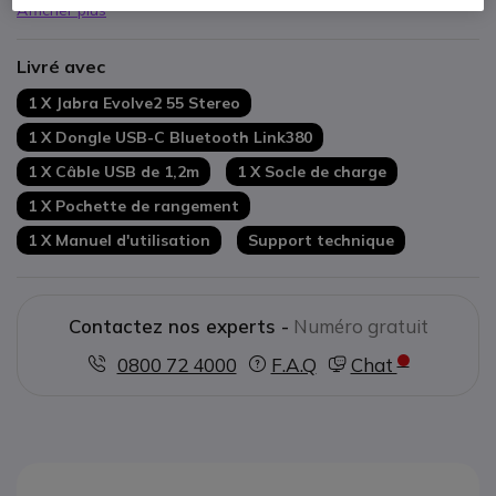
Afficher plus
Jusqu'à
18h
d'autonomie
Version UC : compatible tous softphones
Livré avec
Socle de charge inclus
1 X Jabra Evolve2 55 Stereo
1 X Dongle USB-C Bluetooth Link380
1 X Câble USB de 1,2m
1 X Socle de charge
1 X Pochette de rangement
1 X Manuel d'utilisation
Support technique
Contactez nos experts -
Numéro gratuit
0800 72 4000
F.A.Q
Chat