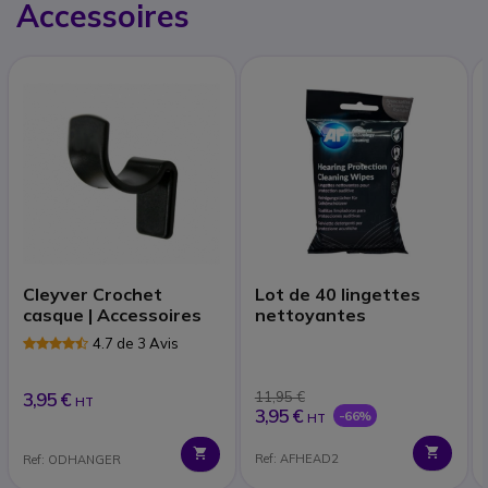
Accessoires
Cleyver Crochet
Lot de 40 lingettes
casque | Accessoires
nettoyantes
4.7 de 3 Avis
3,95 €
11,95 €
HT
3,95 €
-66%
HT
Ref: AFHEAD2
Ref: ODHANGER