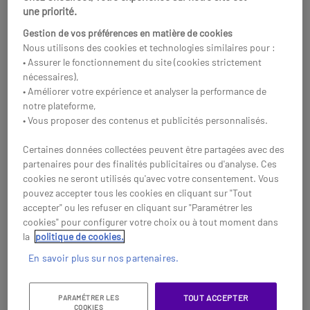
une priorité.
Gestion de vos préférences en matière de cookies
Nous utilisons des cookies et technologies similaires pour :
• Assurer le fonctionnement du site (cookies strictement
nécessaires),
• Améliorer votre expérience et analyser la performance de
notre plateforme,
• Vous proposer des contenus et publicités personnalisés.
Certaines données collectées peuvent être partagées avec des
partenaires pour des finalités publicitaires ou d'analyse. Ces
cookies ne seront utilisés qu'avec votre consentement. Vous
pouvez accepter tous les cookies en cliquant sur "Tout
accepter" ou les refuser en cliquant sur "Paramétrer les
Cleyver Easyflex90 2K
Fanvil V65
cookies" pour configurer votre choix ou à tout moment dans
+ NW65UC
la
politique de cookies.
Solution individuelle flexible
Téléphone de bureau SIP à 20
idéale pour le travail hybride.
lignes et connexion Bluetooth,
En savoir plus sur nos partenaires.
parfait pour les professionnels.
184,90 €
150,25 €
HT
199,95 €
-19%
129,95 €
HT
TOUT ACCEPTER
PARAMÉTRER LES
-35%
Réf: ODNW65CAM902K
COOKIES