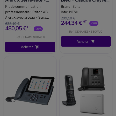
Alert X Serre-tête +
Bleu + Casque Cleyver
Sena MeshPort bleu
Open Ear UC
Kit de communication
Brand:
Sena
professionnelle : Peltor WS
Info:
MESH
Alert X avec arceau + Sena
299,10 €
244,34 €
HT
MeshPort Blue pour
638,10 €
-18%
480,05 €
HT
coordonner les équipes en
-25%
Réf: SENAMESHBBCWUC
toute sécurité.
Réf: SENAMESHBWS6
Acheter
Acheter