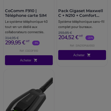
CoComm F910 |
Pack Gigaset Maxwell
Téléphone carte SIM
C + N210 + Comfort
550HX
Le système téléphonique 4G
Système téléphonique sans-fil
tout-en-un dédié aux
complet pour bureaux.
collaborateurs connectés.
259,85 €
204,52 €
HT
314,95 €
-21%
299,95 €
HT
-5%
Réf: SIN210MAX550
Réf: COCOF910
Acheter
Acheter