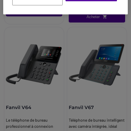
Réf: FANV65
Acheter
Acheter
Fanvil V64
Fanvil V67
Le téléphone de bureau
Téléphone de bureau intelligent
professionnel à connexion
avec caméra intégrée, idéal