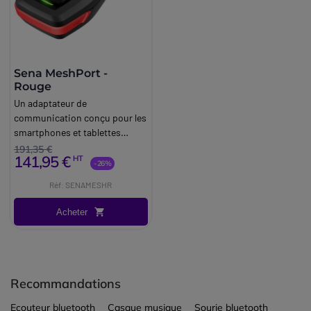
Sena MeshPort -
Rouge
Un adaptateur de
communication conçu pour les
smartphones et tablettes
Bluetooth – idéal pour des
191,35 €
141,95 €
HT
communications internes et
-26%
externes exceptionnelles.
Réf: SENAMESHR
Acheter
Recommandations
Ecouteur bluetooth
Casque musique
Sourie bluetooth