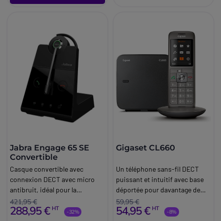
Jabra Engage 65 SE
Gigaset CL660
Convertible
Casque convertible avec
Un téléphone sans-fil DECT
connexion DECT avec micro
puissant et intuitif avec base
antibruit, idéal pour la
déportée pour davantage de
communication sans-fil en
mobilité.
421,95 €
59,95 €
288,95 €
54,95 €
HT
HT
milieux exigeants.
-32%
-8%