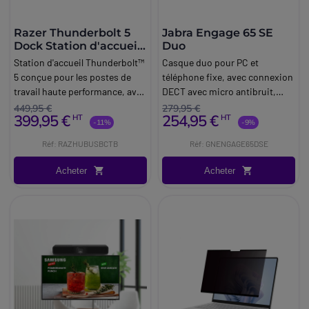
Razer Thunderbolt 5
Jabra Engage 65 SE
Dock Station d'accueil
Duo
11 ports
Station d'accueil Thunderbolt™
Casque duo pour PC et
5 conçue pour les postes de
téléphone fixe, avec connexion
travail haute performance, avec
DECT avec micro antibruit,
11 ports, stockage SSD M.2
idéal pour la communication
449,95 €
279,95 €
399,95 €
254,95 €
HT
HT
intégré, prise en charge de
sans-fil en milieux exigeants.
-11%
-9%
trois écrans 4K et alimentation
Réf: RAZHUBUSBCTB
Réf: GNENGAGE65DSE
jusqu'à 140 W.
Acheter
Acheter