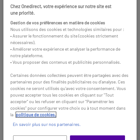
Chez Onedirect, votre expérience sur notre site est
Réf: COCOF740
Réf: LOMUQE55SM
une priorité.
Acheter
Acheter
Gestion de vos préférences en matière de cookies
Nous utilisons des cookies et technologies similaires pour :
• Assurer le fonctionnement du site (cookies strictement
nécessaires),
• Améliorer votre expérience et analyser la performance de
notre plateforme,
• Vous proposer des contenus et publicités personnalisés.
Certaines données collectées peuvent être partagées avec des
partenaires pour des finalités publicitaires ou d'analyse. Ces
cookies ne seront utilisés qu'avec votre consentement. Vous
pouvez accepter tous les cookies en cliquant sur "Tout
accepter" ou les refuser en cliquant sur "Paramétrer les
cookies" pour configurer votre choix ou à tout moment dans
la
politique de cookies.
Repose pieds Robuste
Kit visio Logitech
Métal Professional
Huddle Room MTR
En savoir plus sur nos partenaires.
Series™ Fellowes
Android
Repose pied résistant en métal
Kit de visioconférence complet
avec barre vidéo 4K, écran 4K
97,85 €