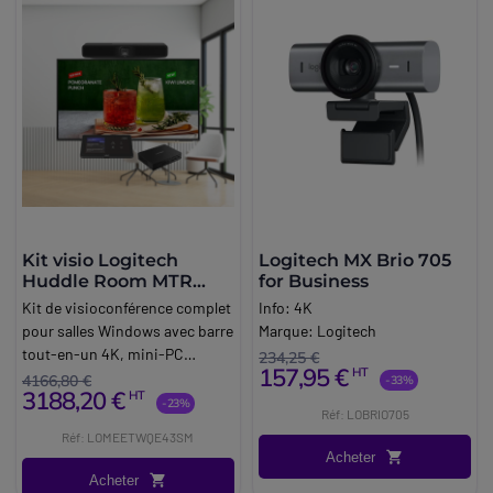
Kit visio Logitech
Logitech MX Brio 705
Huddle Room MTR
for Business
Windows
Kit de visioconférence complet
Info:
4K
pour salles Windows avec barre
Marque:
Logitech
tout-en-un 4K, mini-PC
234,25 €
157,95 €
HT
Lenovo, écran 4K de 43 pouces
4166,80 €
-33%
3188,20 €
HT
et accessoires, dédié aux
-23%
Réf: LOBRIO705
huddle rooms (2-3 personnes).
Réf: LOMEETWQE43SM
Acheter
Acheter