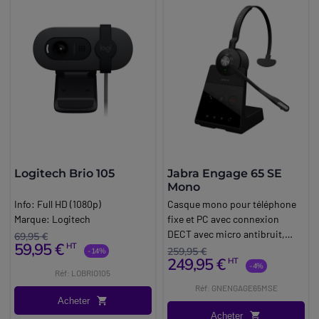
Logitech Brio 105
Jabra Engage 65 SE
Mono
Info:
Full HD (1080p)
Casque mono pour téléphone
Marque:
Logitech
fixe et PC avec connexion
DECT avec micro antibruit,
69,95 €
59,95 €
HT
idéal pour la communication
259,95 €
-14%
249,95 €
HT
sans-fil en milieux exigeants.
-4%
Réf: LOBRIO105
Réf: GNENGAGE65MSE
Acheter
Acheter