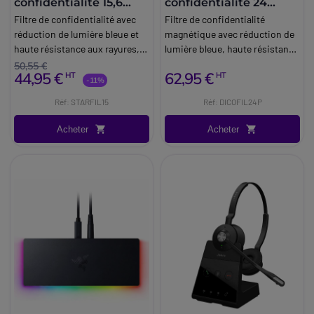
confidentialité 15,6
confidentialité 24
pouces
pouces
Filtre de confidentialité avec
Filtre de confidentialité
réduction de lumière bleue et
magnétique avec réduction de
haute résistance aux rayures,
lumière bleue, haute résistance
compatible avec tous les
aux rayures et prise en charge
50,55 €
44,95 €
62,95 €
HT
HT
écrans de 15,6 pouces.
du tactile, compatible avec
-11%
tous les écrans de 24 pouces.
Réf: STARFIL15
Réf: DICOFIL24P
Acheter
Acheter