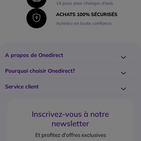
14 jours pour changer d'avis
ACHATS 100% SÉCURISÉS
Achetez en toute confiance
A propos de Onedirect
Qui sommes-nous ?
Pourquoi choisir Onedirect?
Nos marques
Nos engagements
Catalogue Onedirect
Service client
Notre démarche éco-responsable
Nos tops 10
Modalités de paiement
Service Grands Comptes
Notre blog
Livraison
Promesse d’alignement des prix
Nos guides d'achat
Inscrivez-vous à notre
Foire aux questions (FAQ)
Essai gratuit de 14 jours
Onedirect recrute
newsletter
Centre d'aide
Les garanties Onedirect
Plan du site
Besoin d'une assistance SAV
Et profitez d'offres exclusives