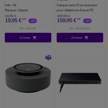
Info:
4K
Casque sans fil un écouteur
Marque:
Cleyver
pour téléphone fixe et PC
34,95 €
189,95 €
19,95 €
159,95 €
HT
HT
-43%
-16%
Réf: ODWCAM
Réf: ODHW220V2
Acheter
Acheter