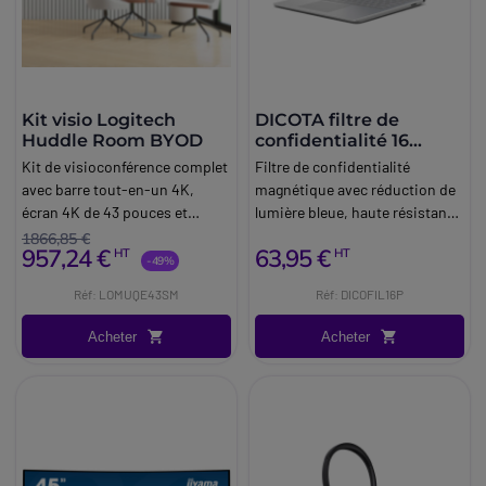
Kit visio Logitech
DICOTA filtre de
Huddle Room BYOD
confidentialité 16
pouces
Kit de visioconférence complet
Filtre de confidentialité
avec barre tout-en-un 4K,
magnétique avec réduction de
écran 4K de 43 pouces et
lumière bleue, haute résistance
accessoires, dédié aux huddle
aux rayures et prise en charge
1866,85 €
957,24 €
63,95 €
HT
HT
rooms (2-3 personnes).
du tactile, compatible avec
-49%
tous les écrans de 16 pouces.
Réf: LOMUQE43SM
Réf: DICOFIL16P
Acheter
Acheter