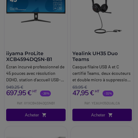
iiyama ProLite
Yealink UH35 Duo
XCB4594DQSN-B1
Teams
Écran incurvé professionnel de
Casque filaire USB A et C
45 pouces avec résolution
certifié Teams, deux écouteurs
DQHD, station d'accueil USB-C,
et double micro à suppression
KVM et LAN, conçu pour le
de bruit
949,25 €
69,95 €
697,95 €
47,95 €
HT
HT
multitâche avancé et les postes
-26%
-31%
de travail hybrides.
Réf: IIYXCB4594DQSNB1
Réf: YEAUH35DUALCA
Acheter
Acheter