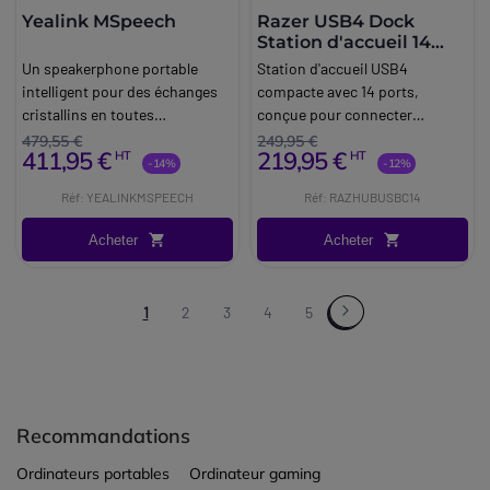
Yealink MSpeech
Razer USB4 Dock
Station d'accueil 14
ports
Un speakerphone portable
Station d'accueil USB4
intelligent pour des échanges
compacte avec 14 ports,
cristallins en toutes
conçue pour connecter
circonstances.
plusieurs écrans,
479,55 €
249,95 €
411,95 €
219,95 €
HT
HT
périphériques et réseaux tout
-14%
-12%
en alimentant votre ordinateur
Réf: YEALINKMSPEECH
Réf: RAZHUBUSBC14
portable via un seul câble USB-
C.
Acheter
Acheter
1
2
3
4
5
Recommandations
Ordinateurs portables
Ordinateur gaming