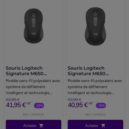
Souris Logitech
Souris Logitech
Signature M650
Signature M650
(droitier)
(gaucher)
Modèle sans-fil polyvalent avec
Modèle sans-fil polyvalent avec
système de défilement
système de défilement
intelligent et technologie
intelligent et technologie
SilentTouch.
SilentTouch.
53,99 €
53,99 €
41,95 €
40,95 €
HT
HT
-22%
-24%
Réf: LOM650R
Réf: LOM650L
Acheter
Acheter