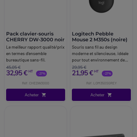
Pack clavier-souris
Logitech Pebble
CHERRY DW-3000 noir
Mouse 2 M350s (noire)
Le meilleur rapport qualité/prix
Souris sans fil au design
en termes d'ensemble
moderne et silencieuse, idéale
bureautique sans-fil.
pour tout environnement de
travail !
45,05 €
29,95 €
32,95 €
21,95 €
HT
HT
-27%
-27%
Réf: CHEDW3000
Réf: LOM350SGREY
Acheter
Acheter