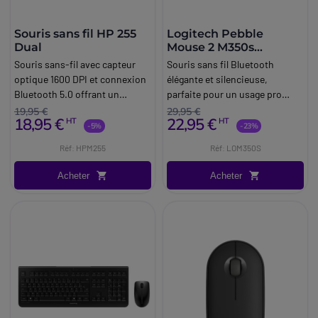
Souris sans fil HP 255
Logitech Pebble
Dual
Mouse 2 M350s
(blanche)
Souris sans-fil avec capteur
Souris sans fil Bluetooth
optique 1600 DPI et connexion
élégante et silencieuse,
Bluetooth 5.0 offrant un
parfaite pour un usage pro
confort optimal et une
sans interruptions !
19,95 €
29,95 €
18,95 €
22,95 €
HT
HT
précision de clic hors pair.
-5%
-23%
Réf: HPM255
Réf: LOM350S
Acheter
Acheter