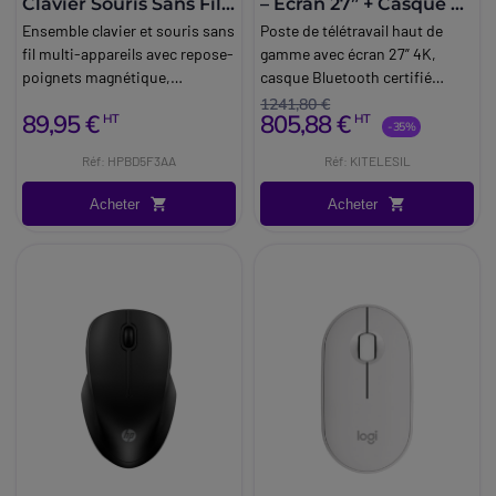
Clavier Souris Sans Fil
– Écran 27” + Casque +
Repose Poignets
Webcam +
Ensemble clavier et souris sans
Poste de télétravail haut de
Clavier/Souris
fil multi-appareils avec repose-
gamme avec écran 27” 4K,
poignets magnétique,
casque Bluetooth certifié
connexion sécurisée et
Teams, webcam Full HD
1241,80 €
89,95 €
805,88 €
HT
HT
touches programmables pour
avancée et accessoires sans fil
-35%
un confort optimal.
pour une expérience optimale.
Réf: HPBD5F3AA
Réf: KITELESIL
Acheter
Acheter