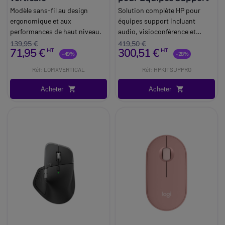
Modèle sans-fil au design
Solution complète HP pour
ergonomique et aux
équipes support incluant
performances de haut niveau.
audio, visioconférence et
poste de travail optimisé pour
139,95 €
419,50 €
71,95 €
300,51 €
HT
HT
des interactions clients
-49%
-28%
efficaces et professionnelles.
Réf: LOMXVERTICAL
Réf: HPKITSUPPRO
Acheter
Acheter