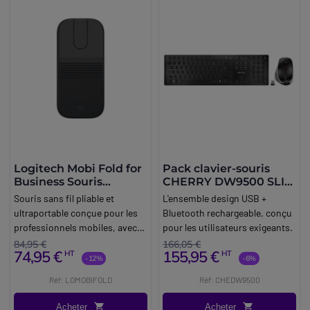
Logitech Mobi Fold for
Pack clavier-souris
Business Souris
CHERRY DW9500 SLIM
Bluetooth pliable
USB + Bluetooth
Souris sans fil pliable et
L'ensemble design USB +
ultraportable conçue pour les
Bluetooth rechargeable, conçu
professionnels mobiles, avec
pour les utilisateurs exigeants.
double connectivité,
84,95 €
166,05 €
74,95 €
155,95 €
HT
HT
défilement adaptatif et
-12%
-6%
autonomie longue durée.
Réf: LOMOBIFOLD
Réf: CHEDW9500
Acheter
Acheter