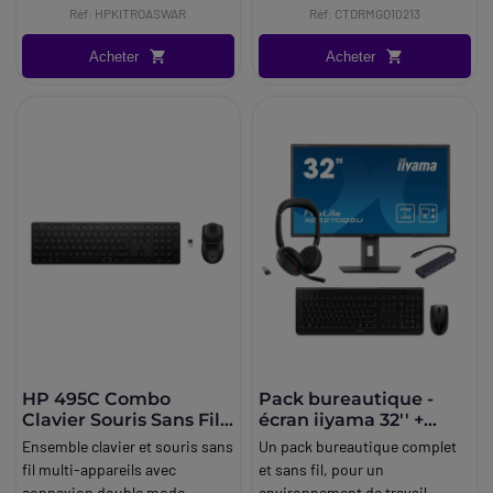
Réf: HPKITROASWAR
Réf: CTDRMGO10213
Acheter
Acheter
HP 495C Combo
Pack bureautique -
Clavier Souris Sans Fil
écran iiyama 32'' +
Multi-Device
casque Bluetooth
Ensemble clavier et souris sans
Un pack bureautique complet
Jabra + accessoires
fil multi-appareils avec
et sans fil, pour un
connexion double mode,
environnement de travail