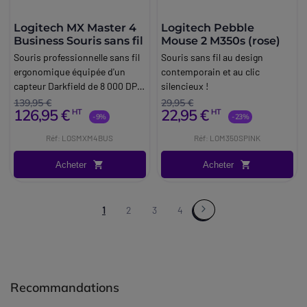
Logitech MX Master 4
Logitech Pebble
Business Souris sans fil
Mouse 2 M350s (rose)
Souris professionnelle sans fil
Souris sans fil au design
ergonomique équipée d'un
contemporain et au clic
capteur Darkfield de 8 000 DPI,
silencieux !
d'une molette de défilement
139,95 €
29,95 €
126,95 €
22,95 €
HT
HT
MagSpeed et d'une connexion
-9%
-23%
Logi Bolt sécurisée.
Réf: LOSMXM4BUS
Réf: LOM350SPINK
Acheter
Acheter
1
2
3
4
Recommandations