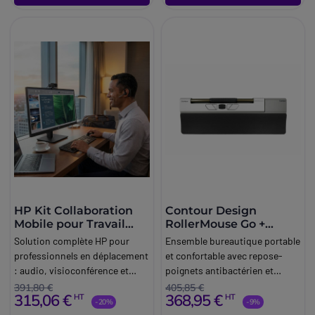
HP Kit Collaboration
Contour Design
Mobile pour Travail
RollerMouse Go +
Hybride
RollerMouse Go Dock
Solution complète HP pour
Ensemble bureautique portable
professionnels en déplacement
et confortable avec repose-
: audio, visioconférence et
poignets antibactérien et
équipements mobiles pour
souris centrée à connexion
391,80 €
405,85 €
315,06 €
368,95 €
HT
HT
rester productif partout
sans-fil.
-20%
-9%