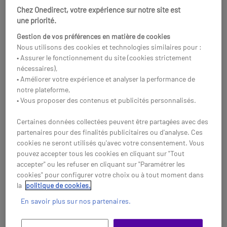
Chez Onedirect, votre expérience sur notre site est
Réf: CHEGENTBT
Réf: CHEMW9100
une priorité.
Acheter
Acheter
Gestion de vos préférences en matière de cookies
Nous utilisons des cookies et technologies similaires pour :
• Assurer le fonctionnement du site (cookies strictement
nécessaires),
• Améliorer votre expérience et analyser la performance de
notre plateforme,
• Vous proposer des contenus et publicités personnalisés.
Certaines données collectées peuvent être partagées avec des
partenaires pour des finalités publicitaires ou d'analyse. Ces
cookies ne seront utilisés qu'avec votre consentement. Vous
pouvez accepter tous les cookies en cliquant sur "Tout
accepter" ou les refuser en cliquant sur "Paramétrer les
cookies" pour configurer votre choix ou à tout moment dans
la
politique de cookies.
Razer Pro Click V2
Logitech Signature
Souris sans fil
Comfort Plus Combo
En savoir plus sur nos partenaires.
ergonomique
MK880 Clavier - Souris
Souris ergonomique sans fil
Ensemble clavier et souris sans
sans fil
conçue pour la productivité et
fil conçu pour offrir un confort