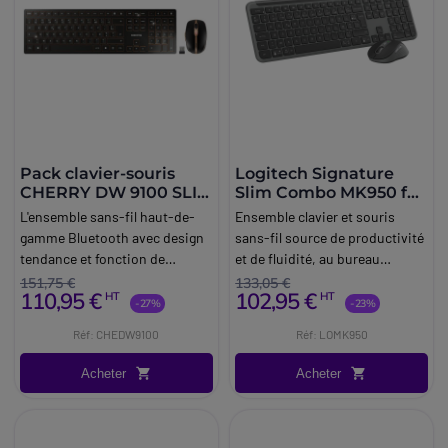
Pack clavier-souris
Logitech Signature
CHERRY DW 9100 SLIM
Slim Combo MK950 for
noir
Business
L'ensemble sans-fil haut-de-
Ensemble clavier et souris
gamme Bluetooth avec design
sans-fil source de productivité
tendance et fonction de
et de fluidité, au bureau
recharge.
comme à la maison.
151,75 €
133,05 €
110,95 €
102,95 €
HT
HT
-27%
-23%
Réf: CHEDW9100
Réf: LOMK950
Acheter
Acheter