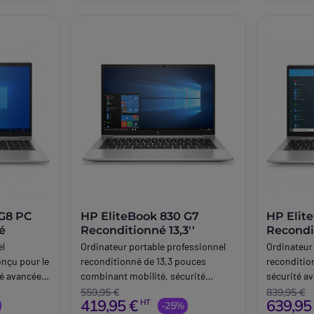
 G8 PC
HP EliteBook 830 G7
HP Elit
né
Reconditionné 13,3''
Recondit
Core
el
Ordinateur portable professionnel
Ordinateur
onçu pour le
reconditionné de 13,3 pouces
recondition
ité avancée
combinant mobilité, sécurité
sécurité a
reprise.
avancée HP et performances Intel
Intel Core 
559,95 €
839,95 €
419,95 €
639,95
HT
Core de 10e génération pour le
-25%