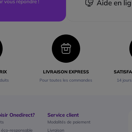
r vous répondre !
Aide en li
RIX
LIVRAISON EXPRESS
SATISF
duits
Pour toutes les commandes
14 jours
isir Onedirect?
Service client
ts
Modalités de paiement
 éco-responsable
Livraison