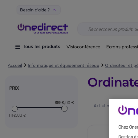
Besoin d'aide ?
Tous les produits
Visioconférence
Ecrans profess
Accueil
Informatique et équipement réseau
Ordinateur et p
Ordinat
PRIX
699€
,00 €
Articles 1 - 11 sur
11
111€
,00 €
Chez Onedi
Gestion de