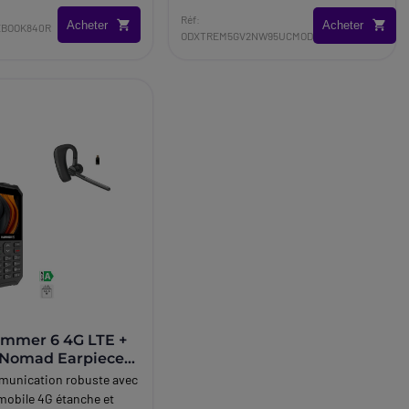
Réf:
Acheter
Acheter
TEBOOK840R
ODXTREM5GV2NW95UCMOD
mmer 6 4G LTE +
 Nomad Earpiece
munication robuste avec
mobile 4G étanche et