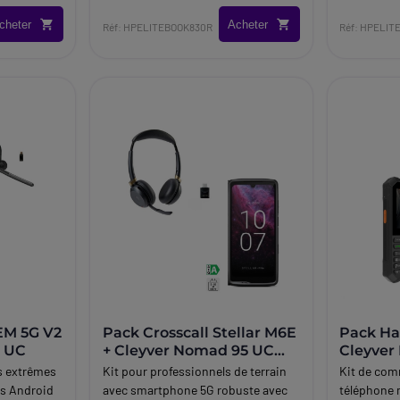
travail hybride.
cheter
Acheter
Réf: HPELITEBOOK830R
Réf: HPELI
EM 5G V2
Pack Crosscall Stellar M6E
Pack Ha
e UC
+ Cleyver Nomad 95 UC
Cleyver
Modular
UC
s extrêmes
Kit pour professionnels de terrain
Kit de com
s Android
avec smartphone 5G robuste avec
téléphone 