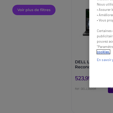
Nous utili
• Assurer 
Voir plus de filtres
• Améliore
• Vous pro
Certaines 
publicitai
pouvez acc
"Paramétre
cookies.
En savoir 
DELL Latitude 55
Reconditionné |
Ordinateur Portab
523,95 €
HT
A
Réf: DELL5500R