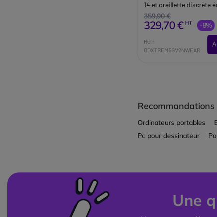
14 et oreillette discrète
Bluetooth multipoint (p
359,90 €
329,70 €
HT
-8%
Réf:
A
ODXTREM5GV2NWEAR
Recommandations
Ordinateurs portables
Pc pour dessinateur
Po
Une q