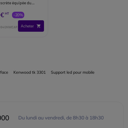
discrète équipée du
multipoint (portée 30m).
 €
HT
-20%
Acheter
AM64GNWEAR
rface
Kenwood tk 3301
Support led pour mobile
000
Du lundi au vendredi, de 8h30 à 18h30