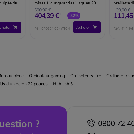
 équipée du
mises à jour garanties jusqu'en 2030
oreillette 
ortée 30m).
et casque Bluetooth doté de la
Bluetooth 
590,90 €
139,90 €
404,39 €
111,45
HT
réduction de bruit active (ANC).
-32%
Acheter
cheter
Réf: CROSSM6ENW95M
Réf: MYPH
Bureau blanc
Ordinateur gaming
Ordinateurs fixe
Ordinateur su
ids d un ecran 22 pouces
Hub usb 3
uestion ?
0800 72 4