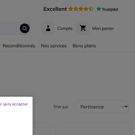
Excellent
Compte
Mon panier
Reconditionnés
Nos services
Bons plans
r sans accepter
Trier par