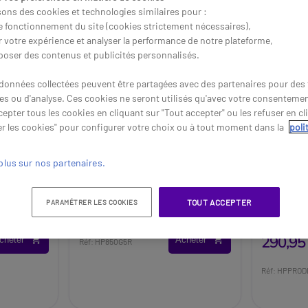
sons des cookies et technologies similaires pour :
le fonctionnement du site (cookies strictement nécessaires),
r votre expérience et analyser la performance de notre plateforme,
poser des contenus et publicités personnalisés.
données collectées peuvent être partagées avec des partenaires pour des f
res ou d'analyse. Ces cookies ne seront utilisés qu'avec votre consenteme
epter tous les cookies en cliquant sur "Tout accepter" ou les refuser en cl
r les cookies" pour configurer votre choix ou à tout moment dans la
poli
plus sur nos partenaires.
00
HP EliteBook 850 G5
HP Pro 
Reconditionné
Recondi
le
Performanc
523,95 €
TOUT ACCEPTER
PARAMÉTRER LES COOKIES
499,95 €
HT
-5%
Productivi
290,95
cheter
Acheter
Réf: HP850G5R
Réf: HPPRO