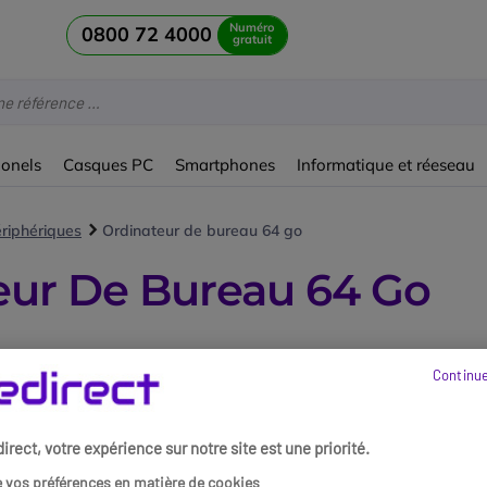
Numéro
0800 72 4000
gratuit
ionels
Casques PC
Smartphones
Informatique et réeseau
ériphériques
Ordinateur de bureau 64 go
eur De Bureau 64 Go
Continue
rect, votre expérience sur notre site est une priorité.
 vos préférences en matière de cookies