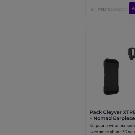
A
Réf: HPELITEBOOK850R
Pack Cleyver XTR
+ Nomad Earpiec
Kit pour environnement
avec smartphone 5G sou