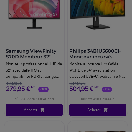
Samsung ViewFinity
Philips 34B1U5600CH
S70D Moniteur 32''
Moniteur incurvé
WQHD USB-C
Moniteur professionnel UHD de
Moniteur incurvé UltraWide
32'' avec dalle IPS et
WQHD de 34'' avec station
compatibilité HDR10, conçu
d’accueil USB-C, webcam 5 MP
pour offrir un espace de travail
et KVM intégré pour une
420,15 €
637,95 €
279,95 €
504,95 €
HT
HT
étendu et une grande précision
productivité avancée.
-33%
-21%
d’image dans les
Réf: SALS32D700EAUXEN
Réf: PHI34B1U5600CH
environnements
professionnels.
Acheter
Acheter