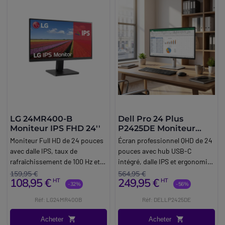
LG 24MR400-B
Dell Pro 24 Plus
Moniteur IPS FHD 24''
P2425DE Moniteur
USB-C QHD
Moniteur Full HD de 24 pouces
Écran professionnel QHD de 24
avec dalle IPS, taux de
pouces avec hub USB-C
rafraîchissement de 100 Hz et
intégré, dalle IPS et ergonomie
connexion HDMI, idéal pour le
avancée, destiné aux postes de
159,95 €
564,95 €
108,95 €
249,95 €
HT
HT
travail au bureau, le télétravail
travail modernes et à la
-32%
-56%
et les applications multimédia.
productivité en entreprise.
Réf: LG24MR400B
Réf: DELLP2425DE
Acheter
Acheter