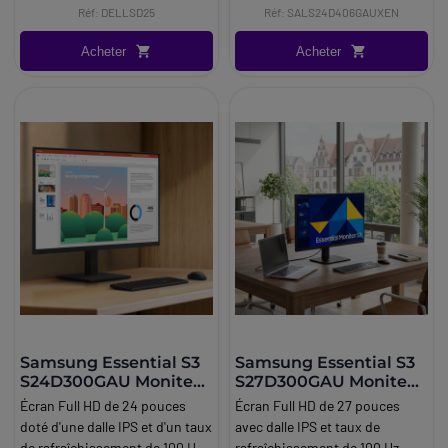
Réf: DELLSD25
Réf: SALS24D406GAUXEN
exigeants.
Acheter
Acheter
Samsung Essential S3
Samsung Essential S3
S24D300GAU Moniteur
S27D300GAU Moniteur
FHD 24''
FHD 27''
Écran Full HD de 24 pouces
Écran Full HD de 27 pouces
doté d'une dalle IPS et d'un taux
avec dalle IPS et taux de
de rafraîchissement de 100 Hz
rafraîchissement de 100 Hz