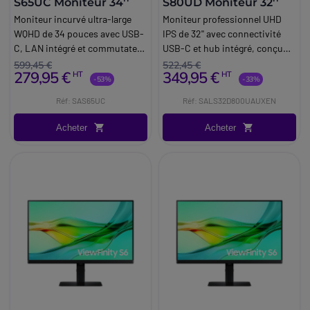
S65UC Moniteur 34''
S80UD Moniteur 32''
Moniteur incurvé ultra-large
Moniteur professionnel UHD
WQHD de 34 pouces avec USB-
IPS de 32'' avec connectivité
C, LAN intégré et commutateur
USB-C et hub intégré, conçu
KVM, idéal pour les postes de
pour les postes de travail
599,45 €
522,45 €
279,95 €
349,95 €
HT
HT
travail d'entreprise et les
modernes nécessitant
-53%
-33%
environnements multitâches
précision d’image et
Réf: SAS65UC
Réf: SALS32D800UAUXEN
avancés.
connectivité simplifiée.
Acheter
Acheter