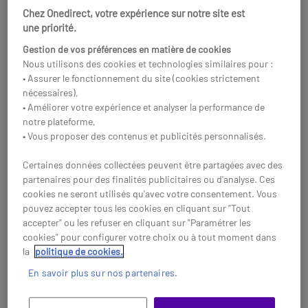
productivité en entreprise.
et le confort dans les
Chez Onedirect, votre expérience sur notre site est
Réf: SALS27D800UAUXEN
Réf: SALS27D600UAUXEN
environnements de travail.
une priorité.
Acheter
Acheter
Gestion de vos préférences en matière de cookies
Nous utilisons des cookies et technologies similaires pour :
• Assurer le fonctionnement du site (cookies strictement
nécessaires),
• Améliorer votre expérience et analyser la performance de
notre plateforme,
• Vous proposer des contenus et publicités personnalisés.
Certaines données collectées peuvent être partagées avec des
partenaires pour des finalités publicitaires ou d'analyse. Ces
cookies ne seront utilisés qu'avec votre consentement. Vous
pouvez accepter tous les cookies en cliquant sur "Tout
accepter" ou les refuser en cliquant sur "Paramétrer les
cookies" pour configurer votre choix ou à tout moment dans
la
politique de cookies.
Samsung S80D
Philips 243B1JH
Moniteur PC 4K 27''
Moniteur 24'' avec
En savoir plus sur nos partenaires.
webcam
Moniteur 4K UHD 27 pouces
Moniteur professionnel Full HD
avec technologie IPS, HDR10 et
de 24 pouces avec station