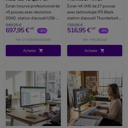
Écran incurvé professionnel de
Écran 4K UHD de 27 pouces
45 pouces avec résolution
avec technologie IPS Black,
DQHD, station d'accueil USB-C,
station d'accueil Thunderbolt
KVM et LAN, conçu pour le
4, puissance de charge de 100
949,25 €
725,95 €
697,95 €
516,95 €
HT
HT
multitâche avancé et les postes
W et calibrage des couleurs en
-26%
-29%
de travail hybrides.
usine.
Réf: IIYXCB4594DQSNB1
Réf: HP8J9G2AA
Acheter
Acheter