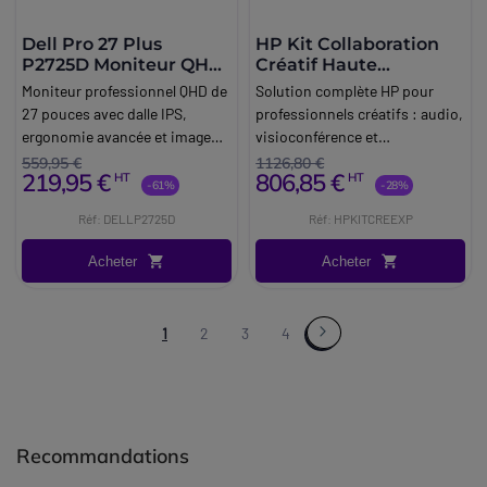
Dell Pro 27 Plus
HP Kit Collaboration
P2725D Moniteur QHD
Créatif Haute
IPS
Performance
Moniteur professionnel QHD de
Solution complète HP pour
27 pouces avec dalle IPS,
professionnels créatifs : audio,
ergonomie avancée et image
visioconférence et
haute définition, idéal pour le
équipements performants pour
559,95 €
1126,80 €
219,95 €
806,85 €
HT
HT
multitâche et la productivité en
collaboration fluide et création
-61%
-28%
entreprise.
intensive
Réf: DELLP2725D
Réf: HPKITCREEXP
Acheter
Acheter
1
2
3
4
Recommandations