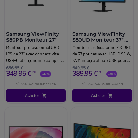
Samsung ViewFinity
Samsung ViewFinity
S80PB Moniteur 27''
S80UD Moniteur 37''
4K USB-C
Moniteur professionnel UHD
Moniteur professionnel 4K UHD
IPS de 27'' avec connectivité
de 37 pouces avec USB-C 90 W,
USB-C et ergonomie complète,
KVM intégré et hub USB pour
conçu pour les
un poste de travail centralisé et
656,65 €
649,95 €
349,95 €
389,95 €
HT
HT
environnements de travail
performant.
-47%
-40%
exigeants et la productivité en
Réf: SALS27B800PXPXEN
Réf: SALS37D800UAUXEN
bureau.
Acheter
Acheter