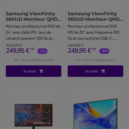
Samsung ViewFinity
Samsung ViewFinity
S60UD Moniteur QHD
S60UD Moniteur QHD
24''
32''
Moniteur professionnel QHD de
Moniteur professionnel QHD
24" avec dalle IPS, taux de
IPS de 32'' avec fréquence 100
rafraîchissement 100 Hz et
Hz et connectivité USB-C,
connectivité USB-C, conçu
conçu pour offrir un grand
322,25 €
413,55 €
249,95 €
249,95 €
HT
HT
pour la bureautique avancée et
espace de travail et améliorer la
-22%
-40%
les environnements de travail
productivité en environnement
Réf: SALS24D600UAUXEN
Réf: SALS32D600UAUXEN
modernes.
professionnel.
Acheter
Acheter