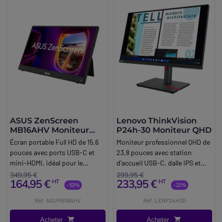
ASUS ZenScreen
Lenovo ThinkVision
MB16AHV Moniteur
P24h-30 Moniteur QHD
portable FHD
Écran portable Full HD de 15,6
Moniteur professionnel QHD de
pouces avec ports USB-C et
23,8 pouces avec station
mini-HDMI, idéal pour le
d'accueil USB-C, dalle IPS et
télétravail, les présentations et
socle ergonomique pour des
349,95 €
299,95 €
164,95 €
233,95 €
HT
HT
la productivité en
postes de travail efficaces et
-53%
-22%
déplacement.
des configurations multi-
Réf: ASUMB16AHV
Réf: LENP24H30
écrans.
Acheter
Acheter