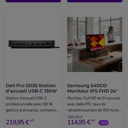
Dell Pro SD25 Station
Samsung S40GD
d'accueil USB-C 130W
Moniteur IPS FHD 24''
Station d'accueil USB-C
Moniteur Full HD de 24 pouces
professionnelle avec 130 W,
avec dalle IPS, taux de
gestion à distance, connexion
rafraîchissement de 100 Hz et
réseau 2,5 GbE et prise en
multiples options de
166,05 €
219,95 €
114,95 €
HT
HT
charge de 4 écrans dans des
connexion, pour un affichage
-31%
environnements de travail
fluide au quotidien au bureau.