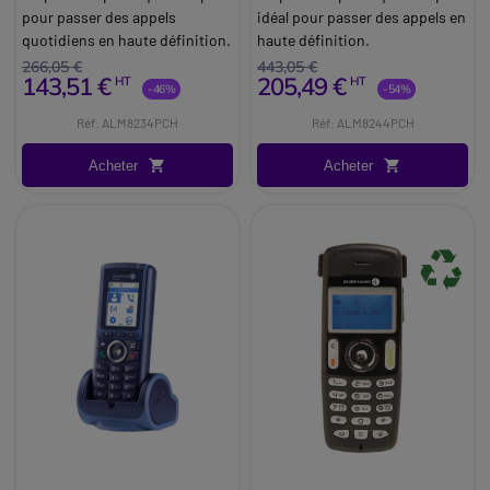
pour passer des appels
idéal pour passer des appels en
quotidiens en haute définition.
haute définition.
266,05 €
443,05 €
143,51 €
205,49 €
HT
HT
-46%
-54%
Réf: ALM8234PCH
Réf: ALM8244PCH
Acheter
Acheter