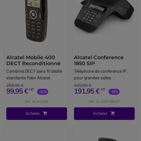
Alcatel Mobile 400
Alcatel Conference
DECT Reconditionné
1850 SIP
Combiné DECT sans fil dédié
Téléphone de conférence IP,
standards Pabx Alcatel
pour grandes salles
259,95 €
439,95 €
99,95 €
191,95 €
HT
HT
-62%
-56%
Réf: ALM400R
Réf: ALCONF1850IP
Acheter
Acheter