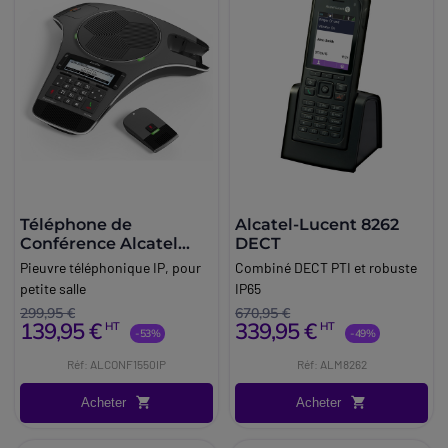
Téléphone de
Alcatel-Lucent 8262
Conférence Alcatel
DECT
Conference 1550 IP
Pieuvre téléphonique IP, pour
Combiné DECT PTI et robuste
petite salle
IP65
299,95 €
670,95 €
139,95 €
339,95 €
HT
HT
-53%
-49%
Réf: ALCONF1550IP
Réf: ALM8262
Acheter
Acheter