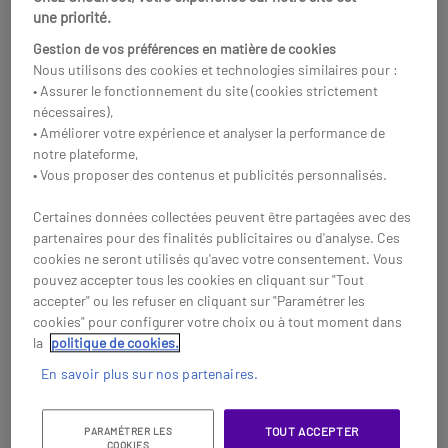
Acheter
une priorité.
Acheter
Gestion de vos préférences en matière de cookies
Nous utilisons des cookies et technologies similaires pour :
• Assurer le fonctionnement du site (cookies strictement
nécessaires),
• Améliorer votre expérience et analyser la performance de
notre plateforme,
• Vous proposer des contenus et publicités personnalisés.
Certaines données collectées peuvent être partagées avec des
partenaires pour des finalités publicitaires ou d'analyse. Ces
cookies ne seront utilisés qu'avec votre consentement. Vous
pouvez accepter tous les cookies en cliquant sur "Tout
accepter" ou les refuser en cliquant sur "Paramétrer les
cookies" pour configurer votre choix ou à tout moment dans
Alcatel batterie pour
Alcatel-Lucent 8244
la
politique de cookies.
téléphone DECT 8262
En savoir plus sur nos partenaires.
ATEX
Batterie pour téléphone Alcatel
Un téléphone sans-fil ultra-
8262ATEX
robuste et antidérapant conçu
spécialement pour les
284,95 €
TOUT ACCEPTER
PARAMÉTRER LES
177,95 €
HT
professionnels industriels et
372,95 €
-38%
COOKIES