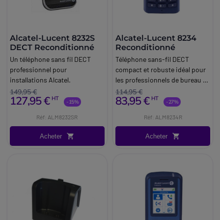
Alcatel-Lucent 8232S
Alcatel-Lucent 8234
DECT Reconditionné
Reconditionné
Un téléphone sans fil DECT
Téléphone sans-fil DECT
professionnel pour
compact et robuste idéal pour
installations Alcatel.
les professionnels de bureau et
les industriels.
149,95 €
114,95 €
127,95 €
83,95 €
HT
HT
-15%
-27%
Réf: ALM8232SR
Réf: ALM8234R
Acheter
Acheter