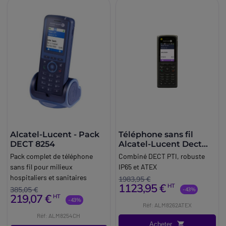
Alcatel-Lucent - Pack
Téléphone sans fil
DECT 8254
Alcatel-Lucent Dect
8262 ATEX
Pack complet de téléphone
Combiné DECT PTI, robuste
sans fil pour milieux
IP65 et ATEX
hospitaliers et sanitaires
1983,95 €
1123,95 €
HT
385,05 €
-43%
219,07 €
HT
-43%
Réf: ALM8262ATEX
Réf: ALM8254CH
Acheter