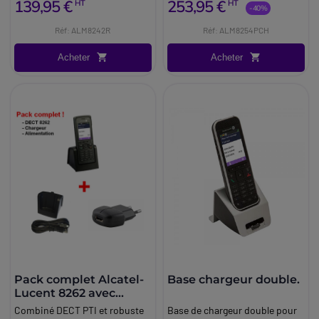
139,95 €
253,95 €
HT
HT
-40%
Réf: ALM8242R
Réf: ALM8254PCH
Acheter
Acheter
Pack complet Alcatel-
Base chargeur double.
Lucent 8262 avec
chargeur et
Combiné DECT PTI et robuste
Base de chargeur double pour