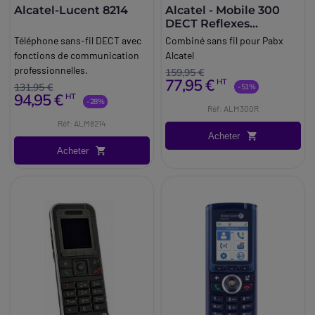
Alcatel-Lucent 8214
Alcatel - Mobile 300
DECT Reflexes
Reconditionné
Téléphone sans-fil DECT avec
Combiné sans fil pour Pabx
fonctions de communication
Alcatel
professionnelles.
159,95 €
77,95 €
HT
131,95 €
-51%
94,95 €
HT
-28%
Réf: ALM300R
Réf: ALM8214
Acheter
Acheter