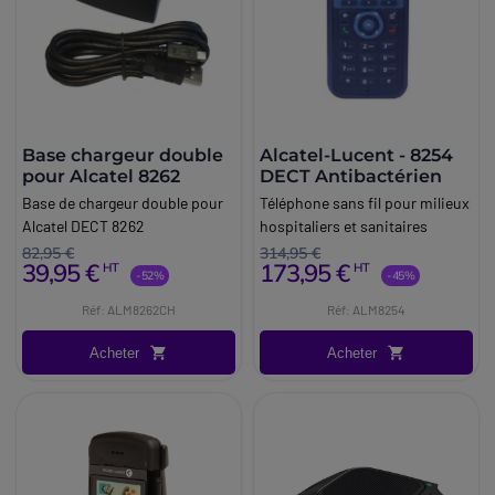
Base chargeur double
Alcatel-Lucent - 8254
pour Alcatel 8262
DECT Antibactérien
Base de chargeur double pour
Téléphone sans fil pour milieux
Alcatel DECT 8262
hospitaliers et sanitaires
82,95 €
314,95 €
39,95 €
173,95 €
HT
HT
-52%
-45%
Réf: ALM8262CH
Réf: ALM8254
Acheter
Acheter