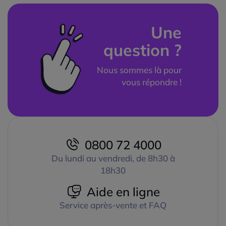
Une
question ?
Nous sommes là pour
vous répondre !
0800 72 4000
Du lundi au vendredi, de 8h30 à
18h30
Aide en ligne
Service après-vente et FAQ