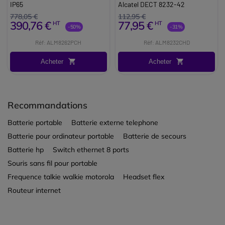
alimentation
IP65
Alcatel DECT 8232-42
778,05 €
112,95 €
390,76 €
77,95 €
HT
HT
-50%
-31%
Réf: ALM8262PCH
Réf: ALM8232CHD
Acheter
Acheter
Recommandations
Batterie portable
Batterie externe telephone
Batterie pour ordinateur portable
Batterie de secours
Batterie hp
Switch ethernet 8 ports
Souris sans fil pour portable
Frequence talkie walkie motorola
Headset flex
Routeur internet