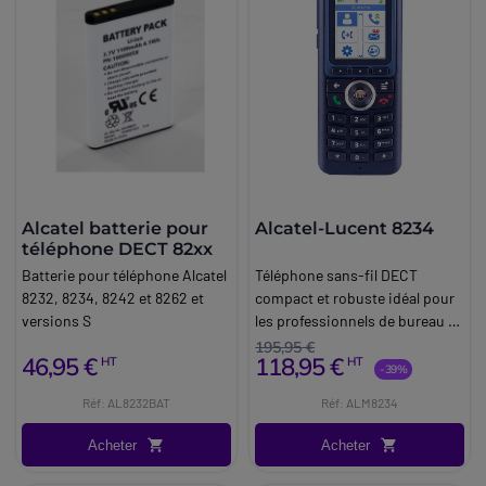
Alcatel batterie pour
Alcatel-Lucent 8234
téléphone DECT 82xx
Batterie pour téléphone Alcatel
Téléphone sans-fil DECT
8232, 8234, 8242 et 8262 et
compact et robuste idéal pour
versions S
les professionnels de bureau et
les industriels.
195,95 €
46,95 €
118,95 €
HT
HT
-39%
Réf: AL8232BAT
Réf: ALM8234
Acheter
Acheter