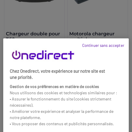
Chargeur double pour
Motorola chargeur
T60
multiple pour
TLK100/TLK110
Continuer sans accepter
Chargeur double compatible
Borne de recharge à 6
Motorolola T60
emplacements avec câble de
charge pour talkies Motorola.
24,95 €
7,95 €
HT
411,95 €
-68%
356,95 €
HT
Chez Onedirect, votre expérience sur notre site est
-13%
Réf: MOT60CH
une priorité.
Réf: MOTPMLN8570
Gestion de vos préférences en matière de cookies
Acheter
Nous utilisons des cookies et technologies similaires pour :
Acheter
• Assurer le fonctionnement du site (cookies strictement
nécessaires),
• Améliorer votre expérience et analyser la performance de
notre plateforme,
• Vous proposer des contenus et publicités personnalisés.