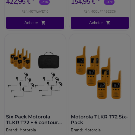
422,95 €
154,95 €
-23%
-39%
Réf: MOTWAVE110
Réf: MOCLP446ESCH
Acheter
Acheter
Six Pack Motorola
Motorola TLKR T72 Six-
TLKR T72 + 6 contours
Pack
d'oreille + 2 mallettes
Brand:
Motorola
Brand:
Motorola