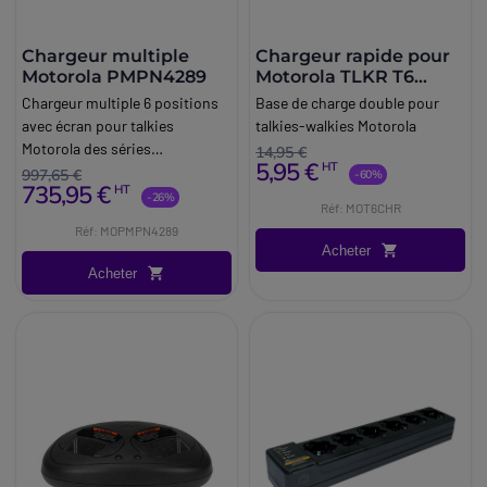
Chargeur multiple
Chargeur rapide pour
Motorola PMPN4289
Motorola TLKR T6
Reconditionné
Chargeur multiple 6 positions
Base de charge double pour
avec écran pour talkies
talkies-walkies Motorola
Motorola des séries
14,95 €
5,95 €
HT
DP4000/3000/2000, DP Atex
997,65 €
-60%
735,95 €
HT
et série R7.
-26%
Réf: MOT6CHR
Réf: MOPMPN4289
Acheter
Acheter