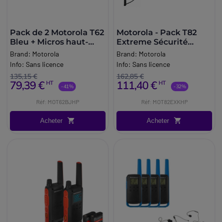
Pack de 2 Motorola T62
Motorola - Pack T82
Bleu + Micros haut-
Extreme Sécurité
parleurs déportés
PLUS
Brand:
Motorola
Brand:
Motorola
Info:
Sans licence
Info:
Sans licence
135,15 €
162,85 €
79,39 €
111,40 €
HT
HT
-41%
-32%
Réf: MOT62BJHP
Réf: MOT82EXKHP
Acheter
Acheter