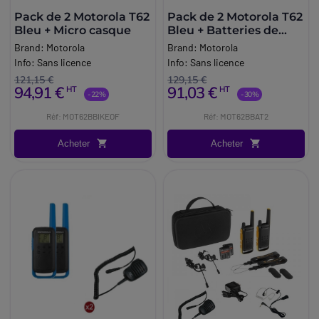
Pack de 2 Motorola T62
Pack de 2 Motorola T62
Bleu + Micro casque
Bleu + Batteries de
rechange
Brand:
Motorola
Brand:
Motorola
Info:
Sans licence
Info:
Sans licence
121,15 €
129,15 €
94,91 €
91,03 €
HT
HT
-22%
-30%
Réf: MOT62BBIKEOF
Réf: MOT62BBAT2
Acheter
Acheter