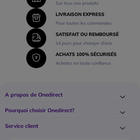
Sur tous nos produits
LIVRAISON EXPRESS
Pour toutes les commandes
SATISFAIT OU REMBOURSÉ
14 jours pour changer d'avis
ACHATS 100% SÉCURISÉS
Achetez en toute confiance
A propos de Onedirect
Qui sommes-nous ?
Pourquoi choisir Onedirect?
Nos marques
Nos engagements
Catalogue Onedirect
Service client
Notre démarche éco-responsable
Nos tops 10
Modalités de paiement
Service Grands Comptes