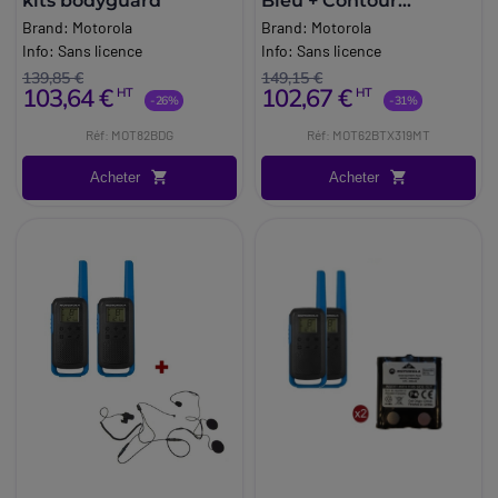
kits bodyguard
Bleu + Contour
d'oreilles
Brand:
Motorola
Brand:
Motorola
Info:
Sans licence
Info:
Sans licence
139,85 €
149,15 €
103,64 €
102,67 €
HT
HT
-26%
-31%
Réf: MOT82BDG
Réf: MOT62BTX319MT
Acheter
Acheter