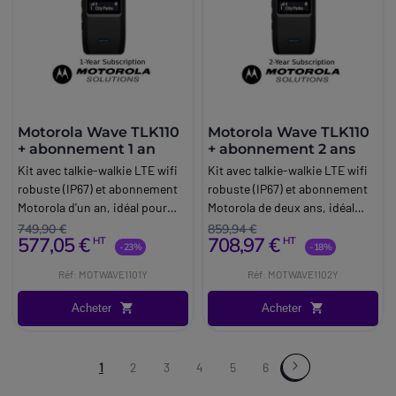
Motorola Wave TLK110
Motorola Wave TLK110
+ abonnement 1 an
+ abonnement 2 ans
Kit avec talkie-walkie LTE wifi
Kit avec talkie-walkie LTE wifi
robuste (IP67) et abonnement
robuste (IP67) et abonnement
Motorola d'un an, idéal pour
Motorola de deux ans, idéal
communiquer instantanément
pour communiquer
749,90 €
859,94 €
577,05 €
708,97 €
HT
HT
en équipe.
instantanément en équipe.
-23%
-18%
Réf: MOTWAVE1101Y
Réf: MOTWAVE1102Y
Acheter
Acheter
1
2
3
4
5
6