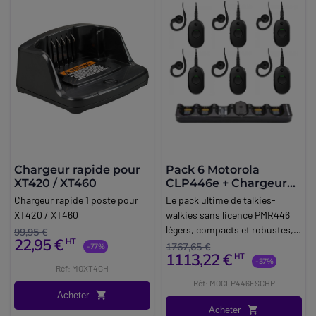
Chargeur rapide pour
Pack 6 Motorola
XT420 / XT460
CLP446e + Chargeur
multiple
Chargeur rapide 1 poste pour
Le pack ultime de talkies-
XT420 / XT460
walkies sans licence PMR446
légers, compacts et robustes,
99,95 €
22,95 €
HT
idéaux pour les
1767,65 €
-77%
1113,22 €
HT
communications discrètes.
-37%
Réf: MOXT4CH
Réf: MOCLP446ESCHP
Acheter
Acheter