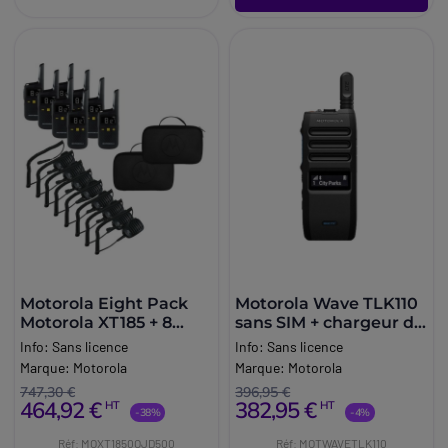
Motorola Eight Pack
Motorola Wave TLK110
Motorola XT185 + 8
sans SIM + chargeur de
Micros HP JD500 MT +
voyage
Info:
Sans licence
Info:
Sans licence
2 mallettes | Talkies
Marque:
Motorola
Marque:
Motorola
walkies robustes
747,30 €
396,95 €
464,92 €
382,95 €
HT
HT
-38%
-4%
Réf: MOXT1850OJD500
Réf: MOTWAVETLK110