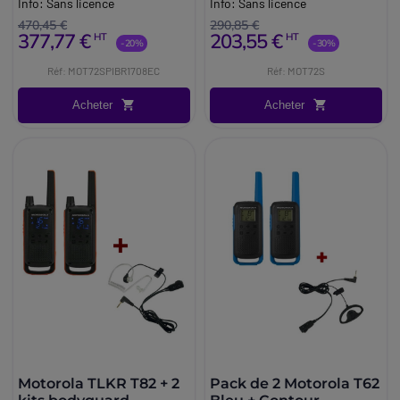
Info:
Sans licence
Info:
Sans licence
470,45 €
290,85 €
377,77 €
203,55 €
HT
HT
-20%
-30%
Réf: MOT72SPIBR1708EC
Réf: MOT72S
Acheter
Acheter
Motorola TLKR T82 + 2
Pack de 2 Motorola T62