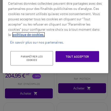
Certaines données collectées peuvent être partagées avec des
partenaires pour des finalités publicitaires ou d'analyse. Ces
cookies ne seront utilisés qu'avec votre consentement. Vous
pouvez accepter tous les cookies en cliquant sur "Tout
accepter" ou les refuser en cliquant sur "Paramétrer les
cookies" pour configurer votre choix ou à tout moment dans
la
politique de cookies.
En savoir plus sur nos partenaires.
Jetfon multi M-420
Chargeur rapide pour
Motorola TLKR T6
Chargeur multiple pour 6
Chargeur pour talkies-walkies
TOUT ACCEPTER
PARAMÉTRER LES
talkies-walkies Motorola
Motorola T6
COOKIES
XT420/460 et autres ou leurs
49,95 €
HT
batteries.
269,45 €
204,95 €
HT
-24%
Réf: MOT6CH
Réf: DYNCHM420
Acheter
Acheter