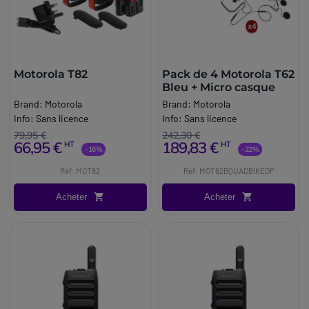
Motorola T82
Pack de 4 Motorola T62
Bleu + Micro casque
Brand:
Motorola
Brand:
Motorola
Info:
Sans licence
Info:
Sans licence
79,95 €
242,30 €
66,95 €
189,83 €
HT
HT
-16%
-22%
Réf: MOT82
Réf: MOT62BQUADBIKEOF
Acheter
Acheter