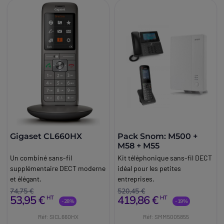
Gigaset CL660HX
Pack Snom: M500 +
M58 + M55
Un combiné sans-fil
Kit téléphonique sans-fil DECT
supplémentaire DECT moderne
idéal pour les petites
et élégant.
entreprises.
74,75 €
520,45 €
53,95 €
419,86 €
HT
HT
-28%
-19%
Réf: SICL660HX
Réf: SMM5005855