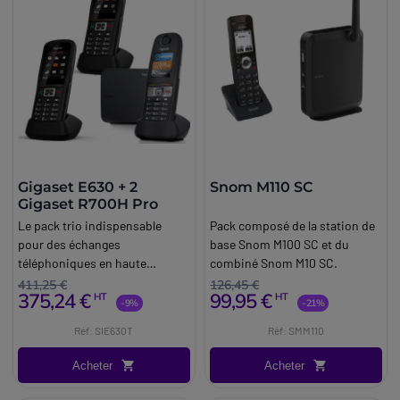
Gigaset E630 + 2
Snom M110 SC
Gigaset R700H Pro
Le pack trio indispensable
Pack composé de la station de
pour des échanges
base Snom M100 SC et du
téléphoniques en haute
combiné Snom M10 SC.
définition.
411,25 €
126,45 €
375,24 €
99,95 €
HT
HT
-9%
-21%
Réf: SIE630T
Réf: SMM110
Acheter
Acheter