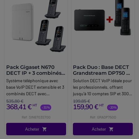
Pack Gigaset N670
Pack Duo : Base DECT
DECT IP + 3 combinés
Grandstream DP750 +
S700H PRO
2 combinés DP720
Système téléphonique avec
Solution DECT VoIP idéale pour
base VoIP DECT extensible et 3
les professionnels, offrant
combinés DECT avec
jusqu'à 10 comptes SIP et 300m
Bluetooth, idéal pour maintenir
de portée.
535,80 €
199,85 €
368,41 €
159,90 €
HT
HT
une communication fiable
-31%
-20%
dans vos locaux.
Réf: SIN6703S700
Réf: GRADP750D
Acheter
Acheter