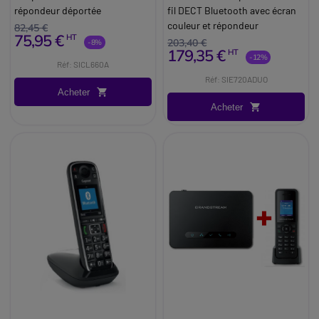
répondeur déportée
fil DECT Bluetooth avec écran
couleur et répondeur
82,45 €
75,95 €
HT
203,40 €
-8%
179,35 €
HT
-12%
Réf: SICL660A
Réf: SIE720ADUO
Acheter
Acheter