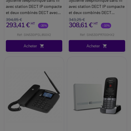
Système téléphonique sans fil
Système téléphonique sans fil
avec station DECT IP compacte
avec station DECT IP compacte
et deux combinés DECT avec
et deux combinés DECT
écran couleur et Bluetooth 5.1.
robuste certifiés IP65.
394,85 €
343,25 €
293,41 €
308,61 €
HT
HT
-26%
-10%
Réf: SIN530IPSL850X2
Réf: SIN530IPR700HX2
Acheter
Acheter