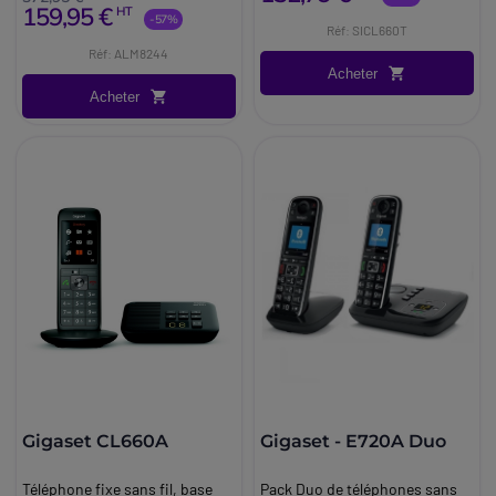
159,95 €
HT
médicaux.
-57%
Réf: SICL660T
Réf: ALM8244
Acheter
Acheter
Gigaset CL660A
Gigaset - E720A Duo
Téléphone fixe sans fil, base
Pack Duo de téléphones sans