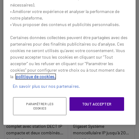
nécessaires),
Acheter
Acheter
• Améliorer votre expérience et analyser la performance de
notre plateforme,
• Vous proposer des contenus et publicités personnalisés.
Certaines données collectées peuvent être partagées avec des
partenaires pour des finalités publicitaires ou d'analyse. Ces
cookies ne seront utilisés qu'avec votre consentement. Vous
pouvez accepter tous les cookies en cliquant sur "Tout
accepter" ou les refuser en cliquant sur "Paramétrer les
cookies" pour configurer votre choix ou à tout moment dans
la
politique de cookies.
En savoir plus sur nos partenaires.
TOUT ACCEPTER
PARAMÉTRER LES
Pack Gigaset N530 IP
Gigaset N670IP Pro + 2
COOKIES
Pro + 2 combinés
combinés R700H
Gigaset S700H Pro
Système téléphonique sans fil
Téléphone DECT sans fil
complet avec station DECT IP
Gigaset Système
compacte et deux combinés
monocellulaire IP jusqu'à 20