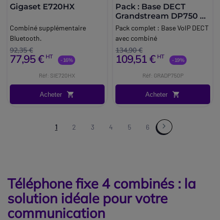
Gigaset E720HX
Pack : Base DECT
Grandstream DP750 +
combiné DP720
Combiné supplémentaire
Pack complet : Base VoIP DECT
Bluetooth.
avec combiné
92,35 €
134,90 €
77,95 €
109,51 €
HT
HT
-16%
-19%
Réf: SIE720HX
Réf: GRADP750P
Acheter
Acheter
1
2
3
4
5
6
Téléphone fixe 4 combinés : la
solution idéale pour votre
communication