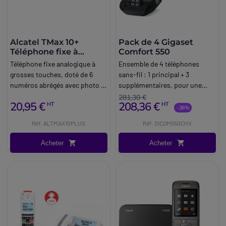
Alcatel TMax 10+
Pack de 4 Gigaset
Téléphone fixe à
Comfort 550
grosses touches
Téléphone fixe analogique à
Ensemble de 4 téléphones
grosses touches, doté de 6
sans-fil : 1 principal + 3
numéros abrégés avec photo et
supplémentaires, pour une
d'une sonnerie forte (85dB),
utilisation au bureau.
281,30 €
20,95 €
208,36 €
HT
HT
conçu pour une utilisation
-26%
simple à la maison, à la
Réf: ALTMAX10PLUS
Réf: SICOM550CHX
réception ou pour un accueil
de base.
Acheter
Acheter