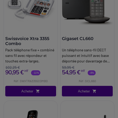
Swissvoice Xtra 3355
Gigaset CL660
Combo
Pack téléphone fixe + combiné
Un téléphone sans-fil DECT
sans fil avec répondeur et
puissant et intuitif avec base
touches extra-larges.
déportée pour davantage de
mobilité.
102,25 €
59,95 €
90,95 €
54,95 €
HT
HT
-11%
-8%
Réf: SWXTRA3355COMBO
Réf: SICL660
Acheter
Acheter