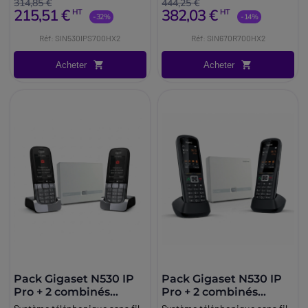
DECT Bluetooth, parfait pour
utilisateurs + 2 Gigaset R700H
314,85 €
444,25 €
215,51 €
382,03 €
HT
HT
les petites entreprises.
PRO avec IP65 robuste
-32%
-14%
Réf: SIN530IPS700HX2
Réf: SIN670R700HX2
Acheter
Acheter
Pack Gigaset N530 IP
Pack Gigaset N530 IP
Pro + 2 combinés
Pro + 2 combinés
Gigaset SL850H Pro
Gigaset R700H Pro