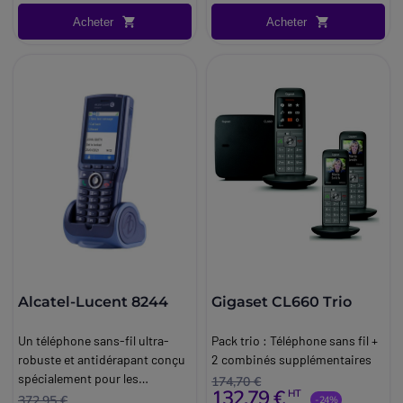
Acheter
Acheter
Alcatel-Lucent 8244
Gigaset CL660 Trio
Un téléphone sans-fil ultra-
Pack trio : Téléphone sans fil +
robuste et antidérapant conçu
2 combinés supplémentaires
spécialement pour les
174,70 €
132,79 €
HT
professionnels industriels et
372,95 €
-24%