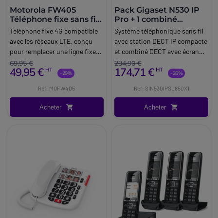
Motorola FW405
Pack Gigaset N530 IP
Téléphone fixe sans fil
Pro + 1 combiné
4G
Gigaset SL850H Pro
Téléphone fixe 4G compatible
Système téléphonique sans fil
avec les réseaux LTE, conçu
avec station DECT IP compacte
pour remplacer une ligne fixe
et combiné DECT avec écran
grâce à une carte Nano SIM,
couleur et Bluetooth 5.1.
69,95 €
234,90 €
49,95 €
174,71 €
HT
HT
avec haut-parleur mains libres,
-29%
-26%
écran rétroéclairé et batterie de
Réf: MOFW405
Réf: SIN530IPSL850X1
secours.
Acheter
Acheter