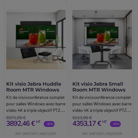
Kit visio Jabra Huddle
Kit visio Jabra Small
Room MTR Windows
Room MTR Windows
Kit de visioconférence complet
Kit de visioconférence complet
pour salles Windows avec barre
pour salles Windows avec barre
vidéo 4K à triple objectif PTZ,
vidéo 4K à triple objectif PTZ,
mini-PC Lenovo, écran 4K de
mini-PC Lenovo, écran 4K de
5571,05 €
6213,90 €
3892,46 €
4353,17 €
HT
HT
43 pouces et accessoires,
55 pouces, support à roulettes
-30%
-30%
dédié aux huddle rooms (2-3
et accessoires, dédié aux
Réf: GNPC50TLWQE43SM
Réf: GNPC50TLWQE55SR
personnes).
petites salles (4-6 personnes).