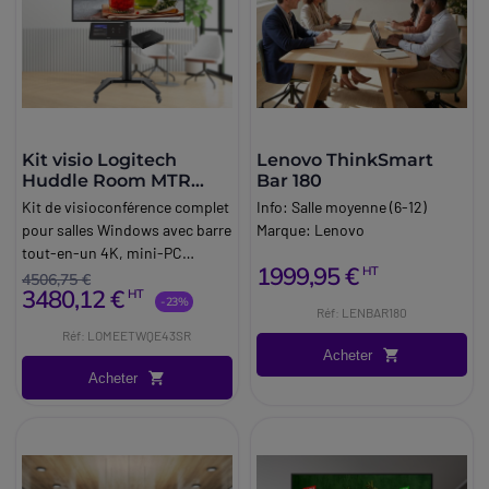
Kit visio Logitech
Lenovo ThinkSmart
Huddle Room MTR
Bar 180
Windows
Kit de visioconférence complet
Info:
Salle moyenne (6-12)
pour salles Windows avec barre
Marque:
Lenovo
tout-en-un 4K, mini-PC
1999,95 €
HT
Lenovo, écran 4K de 43
4506,75 €
3480,12 €
HT
pouces, support à roulettes et
-23%
Réf: LENBAR180
accessoires, dédié aux huddle
Réf: LOMEETWQE43SR
rooms (2-3 personnes).
Acheter
Acheter