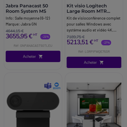
Jabra Panacast 50
Kit visio Logitech
Room System MS
Large Room MTR
Windows
Info:
Salle moyenne (6-12)
Kit de visioconférence complet
Marque:
Jabra GN
pour salles Windows avec
système audio et vidéo 4K,
4644,15 €
3655,95 €
HT
mini-PC Lenovo, écran 4K de
7189,75 €
-21%
5213,51 €
HT
75 pouces, support à roulettes
-27%
Réf: GNPANACAST50TLEU
et accessoires, dédié aux
Réf: LORPIPWQE75SR
grandes salles de réunion (10
Acheter
personnes et plus).
Acheter