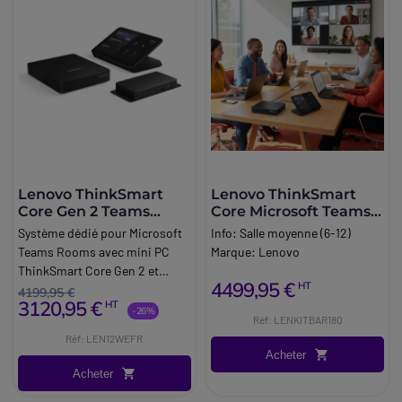
Lenovo ThinkSmart
Lenovo ThinkSmart
Core Gen 2 Teams
Core Microsoft Teams
Rooms Kit
Rooms Kit
Système dédié pour Microsoft
Info:
Salle moyenne (6-12)
Teams Rooms avec mini PC
Marque:
Lenovo
ThinkSmart Core Gen 2 et
4499,95 €
HT
contrôleur tactile 10,1'', pour
4199,95 €
3120,95 €
HT
gérer simplement les réunions.
-26%
Réf: LENKITBAR180
Réf: LEN12WEFR
Acheter
Acheter