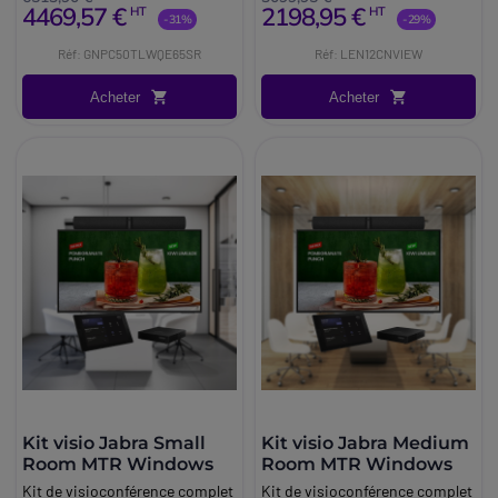
4469,57 €
2198,95 €
HT
HT
65 pouces, support à roulettes
réunions, la collaboration et le
-31%
-29%
et accessoires, dédié aux salles
contrôle des salles dans
Réf: GNPC50TLWQE65SR
Réf: LEN12CNVIEW
de taille moyenne (6-12
l'entreprise.
personnes).
Acheter
Acheter
Kit visio Jabra Small
Kit visio Jabra Medium
Room MTR Windows
Room MTR Windows
Kit de visioconférence complet
Kit de visioconférence complet