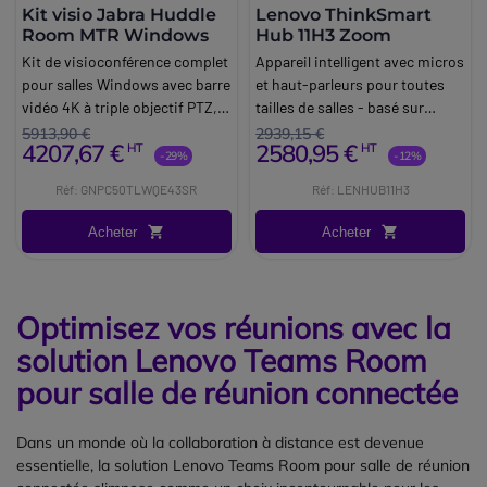
Kit visio Jabra Huddle
Lenovo ThinkSmart
Room MTR Windows
Hub 11H3 Zoom
Kit de visioconférence complet
Appareil intelligent avec micros
pour salles Windows avec barre
et haut-parleurs pour toutes
vidéo 4K à triple objectif PTZ,
tailles de salles - basé sur
mini-PC Lenovo, écran 4K de
Zoom.
5913,90 €
2939,15 €
4207,67 €
2580,95 €
HT
HT
43 pouces, support à roulettes
-29%
-12%
et accessoires, dédié aux
Réf: GNPC50TLWQE43SR
Réf: LENHUB11H3
huddle rooms (2-3 personnes).
Acheter
Acheter
Optimisez vos réunions avec la
solution Lenovo Teams Room
pour salle de réunion connectée
Dans un monde où la collaboration à distance est devenue
essentielle, la solution Lenovo Teams Room pour salle de réunion