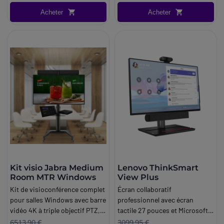
Acheter
Acheter
Kit visio Jabra Medium
Lenovo ThinkSmart
Room MTR Windows
View Plus
Kit de visioconférence complet
Écran collaboratif
pour salles Windows avec barre
professionnel avec écran
vidéo 4K à triple objectif PTZ,
tactile 27 pouces et Microsoft
mini-PC Lenovo, écran 4K de
Teams intégré pour les
6513,90 €
3099,95 €