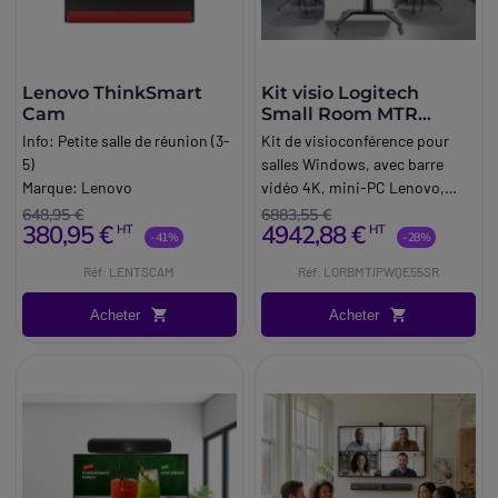
Lenovo ThinkSmart
Kit visio Logitech
Cam
Small Room MTR
Windows
Info:
Petite salle de réunion (3-
Kit de visioconférence pour
5)
salles Windows, avec barre
Marque:
Lenovo
vidéo 4K, mini-PC Lenovo,
écran 4K de 55 pouces,
648,95 €
6883,55 €
380,95 €
4942,88 €
HT
HT
support à roulettes et
-41%
-28%
accessoires, dédié aux petites
Réf: LENTSCAM
Réf: LORBMTIPWQE55SR
salles (4-6 personnes).
Acheter
Acheter