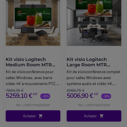
Kit visio Logitech
Kit visio Logitech
Medium Room MTR
Large Room MTR
Windows
Windows
Kit de visioconférence pour
Kit de visioconférence complet
salles Windows, avec barre
pour salles Windows avec
vidéo 4K à mouvements PTZ,
système audio et vidéo 4K,
mini-PC Lenovo, écran 4K de
mini-PC Lenovo, écran 4K de
7684,35 €
6966,75 €
5259,10 €
5006,90 €
HT
HT
65 pouces et accessoires,
75 pouces et accessoires,
-32%
-28%
dédié aux salles de taille
dédié aux grandes salles de
Réf: LORBTIPWQE65SM
Réf: LORPIPWQE75SM
moyenne (6-12 personnes).
réunion (10 personnes et plus).
Acheter
Acheter