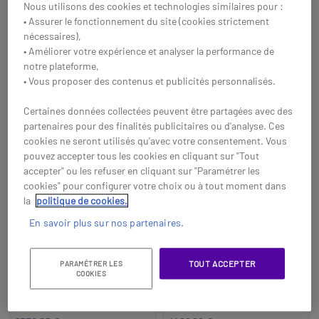
Nous utilisons des cookies et technologies similaires pour :
Acheter
• Assurer le fonctionnement du site (cookies strictement
Acheter
nécessaires),
• Améliorer votre expérience et analyser la performance de
notre plateforme,
• Vous proposer des contenus et publicités personnalisés.
Certaines données collectées peuvent être partagées avec des
partenaires pour des finalités publicitaires ou d'analyse. Ces
cookies ne seront utilisés qu'avec votre consentement. Vous
pouvez accepter tous les cookies en cliquant sur "Tout
accepter" ou les refuser en cliquant sur "Paramétrer les
cookies" pour configurer votre choix ou à tout moment dans
la
politique de cookies.
En savoir plus sur nos partenaires.
Kit visio Logitech
Kit visio Logitech
Small Room MTR
Huddle Room MTR
TOUT ACCEPTER
PARAMÉTRER LES
Windows
Windows
Kit de visioconférence pour
Kit de visioconférence complet
COOKIES
salles Windows, avec barre
pour salles Windows avec barre
vidéo 4K, mini-PC Lenovo,
tout-en-un 4K, mini-PC