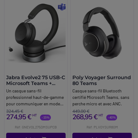
Jabra Evolve2 75 USB-C
Poly Voyager Surround
Microsoft Teams +
80 Teams
Socle de charge
Un casque sans-fil
Casque sans-fil Bluetooth
professionnel haut-de-gamme
certifié Microsoft Teams, sans
pour communiquer en mode
perche micro et avec ANC.
hybride.
324,45 €
449,00 €
274,95 €
268,95 €
HT
HT
-15%
-40%
Réf: GNEVOL275DMSUPCB
Réf: PLVOYSUR80M