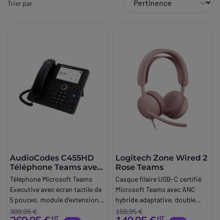
Trier par
AudioCodes C455HD
Logitech Zone Wired 2
Téléphone Teams avec
Rose Teams
écran tactile
Téléphone Microsoft Teams
Casque filaire USB-C certifié
Executive avec écran tactile de
Microsoft Teams avec ANC
5 pouces, module d'extension
hybride adaptative, double
en option, prise en charge Wifi
micro IA et conception
309,95 €
159,95 €
HT
HT