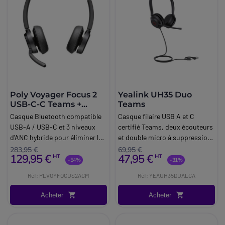
Poly Voyager Focus 2
Yealink UH35 Duo
USB-C-C Teams +
Teams
adaptateur USB-C/A
Casque Bluetooth compatible
Casque filaire USB A et C
USB-A / USB-C et 3 niveaux
certifié Teams, deux écouteurs
d'ANC hybride pour éliminer les
et double micro à suppression
distractions pendant vos
de bruit
283,95 €
69,95 €
129,95 €
47,95 €
HT
HT
conversations.
-54%
-31%
Réf: PLVOYFOCUS2ACM
Réf: YEAUH35DUALCA
Acheter
Acheter