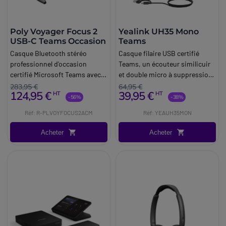
Poly Voyager Focus 2
Yealink UH35 Mono
USB-C Teams Occasion
Teams
Casque Bluetooth stéréo
Casque filaire USB certifié
professionnel d'occasion
Teams, un écouteur similicuir
certifié Microsoft Teams avec
et double micro à suppression
réduction active du bruit et
de bruit
283,95 €
64,95 €
124,95 €
39,95 €
HT
HT
adaptateur USB-C vers USB-A.
-56%
-38%
Réemballé en boîte neutre et
Réf: R-PLVOYFOCUS2ACM
Réf: YEAUH35MON
garanti 1 an.
Acheter
Acheter