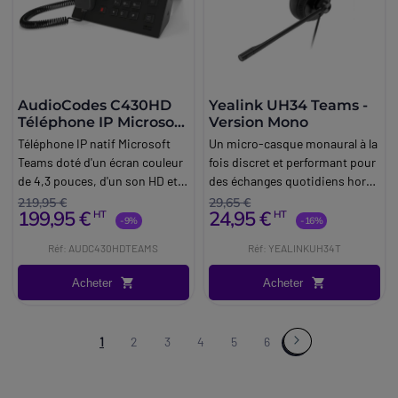
AudioCodes C430HD
Yealink UH34 Teams -
Téléphone IP Microsoft
Version Mono
Teams
Téléphone IP natif Microsoft
Un micro-casque monaural à la
Teams doté d'un écran couleur
fois discret et performant pour
de 4,3 pouces, d'un son HD et
des échanges quotidiens hors
d'une touche intelligente,
du commun.
219,95 €
29,65 €
199,95 €
24,95 €
HT
HT
adapté aux espaces communs.
-9%
-16%
Réf: AUDC430HDTEAMS
Réf: YEALINKUH34T
Acheter
Acheter
1
2
3
4
5
6