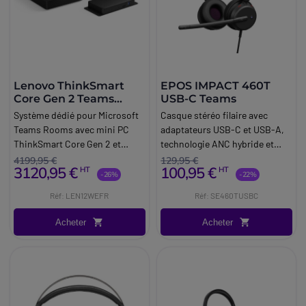
Lenovo ThinkSmart
EPOS IMPACT 460T
Core Gen 2 Teams
USB-C Teams
Rooms Kit
Système dédié pour Microsoft
Casque stéréo filaire avec
Teams Rooms avec mini PC
adaptateurs USB-C et USB-A,
ThinkSmart Core Gen 2 et
technologie ANC hybride et
contrôleur tactile 10,1'', pour
certification Microsoft Teams
4199,95 €
129,95 €
3120,95 €
100,95 €
HT
HT
gérer simplement les réunions.
pour des conversations claires
-26%
-22%
au bureau et dans les
Réf: LEN12WEFR
Réf: SE460TUSBC
environnements de travail
hybrides.
Acheter
Acheter