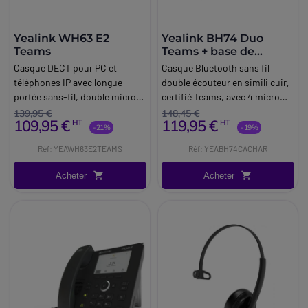
Yealink WH63 E2
Yealink BH74 Duo
Teams
Teams + base de
chargement
Casque DECT pour PC et
Casque Bluetooth sans fil
téléphones IP avec longue
double écouteur en simili cuir,
portée sans-fil, double micro
certifié Teams, avec 4 micro
antibruit et 4 options de port
antibruit et base de charge
139,95 €
148,45 €
109,95 €
119,95 €
HT
HT
différentes.
incluse.
-21%
-19%
Réf: YEAWH63E2TEAMS
Réf: YEABH74CACHAR
Acheter
Acheter