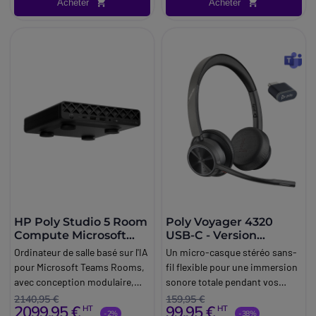
Acheter
Acheter
HP Poly Studio 5 Room
Poly Voyager 4320
Compute Microsoft
USB-C - Version
Teams Rooms
Microsoft Teams
Ordinateur de salle basé sur l'IA
Un micro-casque stéréo sans-
pour Microsoft Teams Rooms,
fil flexible pour une immersion
avec conception modulaire,
sonore totale pendant vos
processeur Intel® Core™ Ultra 5,
réunions à distance.
2140,95 €
159,95 €
2099,95 €
99,95 €
HT
HT
Windows 11 IoT Enterprise et
-2%
-38%