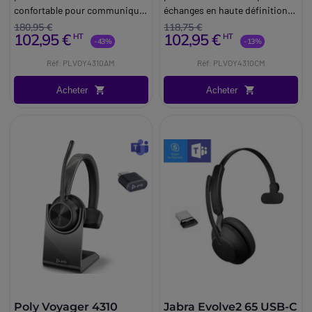
confortable pour communiquer
échanges en haute définition
en HD où que vous soyez.
dans tous types
180,95 €
118,75 €
102,95 €
102,95 €
HT
HT
d’environnements..
-43%
-13%
Réf: PLVOY4310AM
Réf: PLVOY4310CM
Acheter
Acheter
Poly Voyager 4310
Jabra Evolve2 65 USB-C