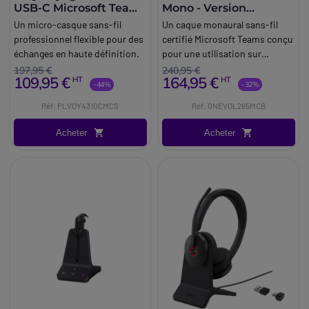
USB-C Microsoft Teams
Mono - Version
+ Socle de charge
Microsoft Teams
Un micro-casque sans-fil
Un caque monaural sans-fil
professionnel flexible pour des
certifié Microsoft Teams conçu
échanges en haute définition.
pour une utilisation sur
PC/Mac, smartphone et
197,95 €
240,95 €
109,95 €
164,95 €
HT
HT
tablette.
-44%
-32%
Réf: PLVOY4310CMCS
Réf: GNEVOL265MCB
Acheter
Acheter