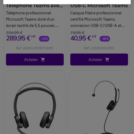
Téléphone Teams avec
USB-C Microsoft Teams
écran tactile
Téléphone professionnel
Casque filaire professionnel
Microsoft Teams doté d'un
certifié Microsoft Teams,
écran tactile de 5,5 pouces,
connexion USB-C/USB-A et
d'Android 13 MDEP, du Wifi 6 et
microphone à réduction de
334,95 €
74,95 €
289,95 €
40,95 €
HT
HT
d'un module d'extension en
bruit pour des
-13%
-45%
option, destiné aux postes de
communications claires.
Réf: AUDC470HDTEAMS
Réf: LEN5000USBC
travail professionnels.
Acheter
Acheter