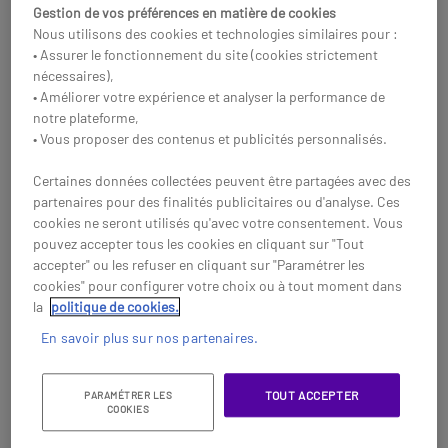
Microsoft Teams avec ANC
Microsoft Teams avec ANC
Gestion de vos préférences en matière de cookies
hybride adaptative, double
hybride adaptative, double
Nous utilisons des cookies et technologies similaires pour :
micro IA et design confortable
micro IA et certification
159,95 €
159,95 €
• Assurer le fonctionnement du site (cookies strictement
136,95 €
141,95 €
HT
HT
pour open space
premium pour bureaux
-14%
-11%
nécessaires),
professionnels.
ouverts.
• Améliorer votre expérience et analyser la performance de
Réf: LOZONEW2W
Réf: LOZONEW2
notre plateforme,
Acheter
Acheter
• Vous proposer des contenus et publicités personnalisés.
Certaines données collectées peuvent être partagées avec des
partenaires pour des finalités publicitaires ou d'analyse. Ces
cookies ne seront utilisés qu'avec votre consentement. Vous
pouvez accepter tous les cookies en cliquant sur "Tout
accepter" ou les refuser en cliquant sur "Paramétrer les
cookies" pour configurer votre choix ou à tout moment dans
la
politique de cookies.
En savoir plus sur nos partenaires.
TOUT ACCEPTER
PARAMÉTRER LES
COOKIES
AudioCodes C470HD
Lenovo 5000 Casque