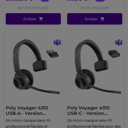
déploiement simplifié.
Réf: POMTRSTUDIO5
Réf: PLVOY4320CM
Acheter
Acheter
Poly Voyager 4310
Poly Voyager 4310
USB-A - Version
USB-C - Version
Microsoft Teams
Microsoft Teams
Un micro-casque sans-fil
Un micro-casque sans-fil
professionnel flexible et
professionnel flexible pour des