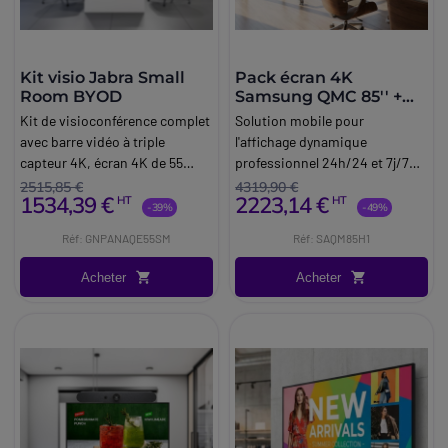
Kit visio Jabra Small
Pack écran 4K
Room BYOD
Samsung QMC 85'' +
support mobile
Kit de visioconférence complet
Solution mobile pour
Neomounts
avec barre vidéo à triple
l'affichage dynamique
capteur 4K, écran 4K de 55
professionnel 24h/24 et 7j/7
pouces et accessoires, dédié
avec écran 4K Samsung de 85
2515,85 €
4319,90 €
1534,39 €
2223,14 €
HT
HT
aux petites salles (4-6
pouces et support au sol à
-39%
-49%
personnes).
roulettes Neomounts.
Réf: GNPANAQE55SM
Réf: SAQM85H1
Acheter
Acheter