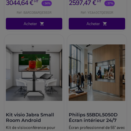
3044,64 €
2597,47 €
HT
HT
support à roulettes et
pouces, support à roulettes et
-34%
-37%
accessoires, dédié aux petites
accessoires, dédié aux petites
Réf: BARCOBARQE55SR
Réf: YEA40CTQE55SR
salles (4-6 personnes).
salles (4-6 personnes).
Acheter
Acheter
Kit visio Jabra Small
Philips 55BDL5050D
Room Android
Écran intérieur 24/7
Kit de visioconférence pour
Écran professionnel de 55'' avec