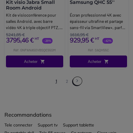
Kit visio Jabra Small
Samsung QHC 55''
Room Android
Kit de visioconférence pour
Écran professionnel 4K avec
salles Android, avec barre
épaisseur ultrafine et partage
vidéo 4K à triple objectif PTZ,
sans-fil via SmartView+, parfait
écran 4K de 55 pouces et
pour l'affichage intérieur en
5241,85 €
1616,95 €
3795,46 €
929,95 €
HT
HT
accessoires, dédié aux petites
24/7.
-28%
-42%
salles (4-6 personnes).
Réf: GNPANA50VBSQE55SM
Réf: SAQH55C
Acheter
Acheter
1
2
Recommandations
Tele connecter
Support tv
Support tablette