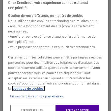
Chez Onedirect, votre expérience sur notre site est
Acheter
Acheter
une priorité.
Gestion de vos préférences en matière de cookies
Nous utilisons des cookies et technologies similaires pour :
• Assurer le fonctionnement du site (cookies strictement
nécessaires),
• Améliorer votre expérience et analyser la performance de
notre plateforme,
• Vous proposer des contenus et publicités personnalisés.
Certaines données collectées peuvent être partagées avec des
partenaires pour des finalités publicitaires ou d'analyse. Ces
cookies ne seront utilisés qu'avec votre consentement. Vous
pouvez accepter tous les cookies en cliquant sur "Tout
accepter" ou les refuser en cliquant sur "Paramétrer les
Samsung OM55B écran
Pack écran 4K
cookies" pour configurer votre choix ou à tout moment dans
vitrine
Samsung QMC 55" +
la
politique de cookies.
support mobile
Écran vitrine 4K haute
Solution mobile
En savoir plus sur nos partenaires.
Neomounts
luminosité avec lecteur
professionnelle pour l'affichage
multimédia et protection
dynamique en entreprise, avec
contre la poussière (IP5X) et la
écran 4K Samsung de 55" avec
4877,95 €
1696,90 €
TOUT ACCEPTER
PARAMÉTRER LES