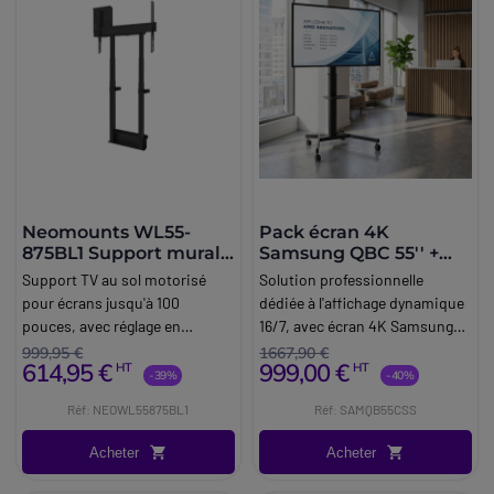
Neomounts WL55-
Pack écran 4K
875BL1 Support mural
Samsung QBC 55'' +
motorisé écran 55-100''
support mobile Vision
Support TV au sol motorisé
Solution professionnelle
VFM-F19
pour écrans jusqu'à 100
dédiée à l'affichage dynamique
pouces, avec réglage en
16/7, avec écran 4K Samsung
hauteur, gestion intégrée des
de 55 pouces et support à
999,95 €
1667,90 €
614,95 €
999,00 €
HT
HT
câbles et structure robuste
roulettes Vision avec double
-39%
-40%
pour les environnements
étagère et hauteur réglable.
Réf: NEOWL55875BL1
Réf: SAMQB55CSS
professionnels.
Acheter
Acheter