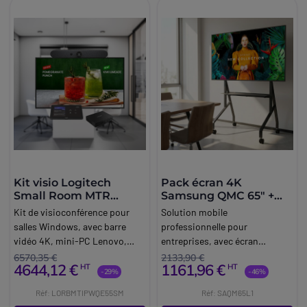
Kit visio Logitech
Pack écran 4K
Small Room MTR
Samsung QMC 65" +
Windows
support mobile
Kit de visioconférence pour
Solution mobile
Neomounts
salles Windows, avec barre
professionnelle pour
vidéo 4K, mini-PC Lenovo,
entreprises, avec écran
écran 4K de 55 pouces et
Samsung 4K de 65'' avec
6570,35 €
2133,90 €
4644,12 €
1161,96 €
HT
HT
accessoires, dédié aux petites
fonctionnement 24/7 et
-29%
-46%
salles (4-6 personnes).
support au sol avec roulettes
Réf: LORBMTIPWQE55SM
Réf: SAQM65L1
Neomounts.