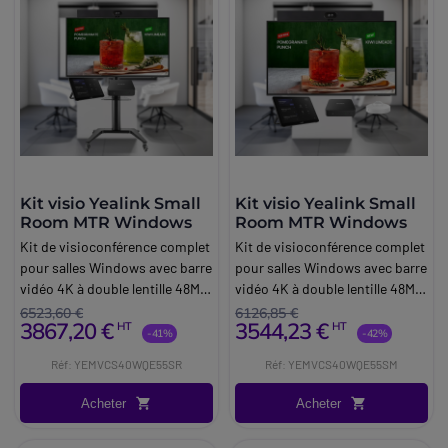
Kit visio Yealink Small
Kit visio Yealink Small
Room MTR Windows
Room MTR Windows
Kit de visioconférence complet
Kit de visioconférence complet
pour salles Windows avec barre
pour salles Windows avec barre
vidéo 4K à double lentille 48MP,
vidéo 4K à double lentille 48MP,
mini-PC Yealink, écran 4K de
mini-PC Yealink, écran 4K de
6523,60 €
6126,85 €
3867,20 €
3544,23 €
HT
HT
55 pouces, support à roulettes
55 pouces et accessoires,
-41%
-42%
et accessoires, dédié aux
dédié aux petites salles (4-6
Réf: YEMVCS40WQE55SR
Réf: YEMVCS40WQE55SM
petites salles (4-6 personnes).
personnes).
Acheter
Acheter