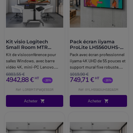
Kit visio Logitech
Pack écran iiyama
Small Room MTR
ProLite LH5560UHS-
Windows
B2AG + Support mural
Kit de visioconférence pour
Pack avec écran professionnel
Vision VFM-W4X4
salles Windows, avec barre
iiyama 4K UHD de 55 pouces et
vidéo 4K, mini-PC Lenovo,
support mural fixe robuste,
écran 4K de 55 pouces,
idéal pour l'affichage
6883,55 €
1019,90 €
4942,88 €
749,71 €
HT
HT
support à roulettes et
numérique.
-28%
-26%
accessoires, dédié aux petites
Réf: LORBMTIPWQE55SR
Réf: IIYLH5560UHSB2ASM
salles (4-6 personnes).
Acheter
Acheter