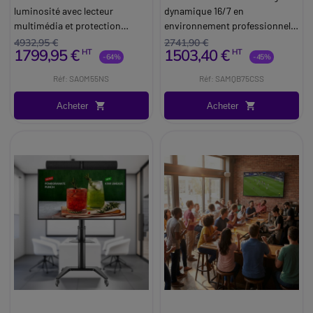
VFM-F26
luminosité avec lecteur
dynamique 16/7 en
multimédia et protection
environnement professionnel,
contre la poussière (IP5X) et la
avec écran 4K Samsung de 75''
4932,95 €
2741,90 €
1799,95 €
1503,40 €
HT
HT
surchauffe.
et support à roulettes Vision
-64%
-45%
avec large étagère et roulettes
Réf: SAOM55NS
Réf: SAMQB75CSS
verrouillables.
Acheter
Acheter