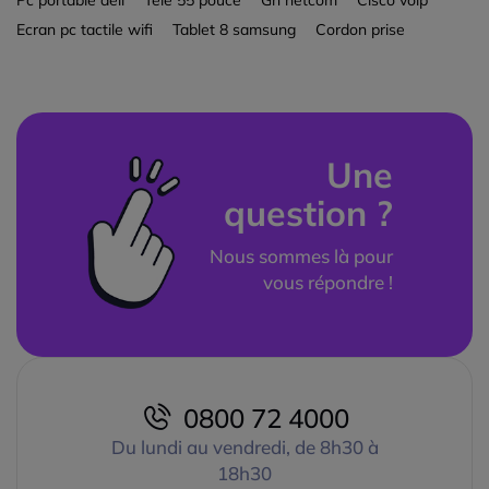
Pc portable dell
Tele 55 pouce
Gn netcom
Cisco voip
Ecran pc tactile wifi
Tablet 8 samsung
Cordon prise
Une
question ?
Nous sommes là pour
vous répondre !
0800 72 4000
Du lundi au vendredi, de 8h30 à
18h30