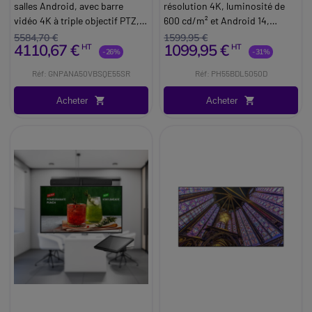
salles Android, avec barre
résolution 4K, luminosité de
vidéo 4K à triple objectif PTZ,
600 cd/m² et Android 14,
écran 4K de 55 pouces,
destiné à l'affichage numérique
5584,70 €
1599,95 €
4110,67 €
1099,95 €
HT
HT
support à roulettes et
24 h/24 et 7 j/7 dans des
-26%
-31%
accessoires, dédié aux petites
environnements à fort impact.
Réf: GNPANA50VBSQE55SR
Réf: PH55BDL5050D
salles (4-6 personnes).
Acheter
Acheter