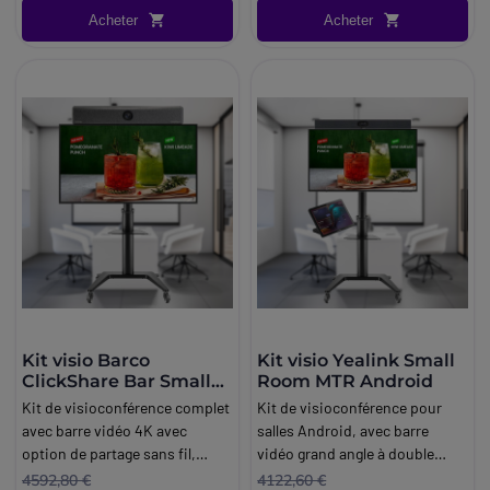
Acheter
Acheter
Kit visio Barco
Kit visio Yealink Small
ClickShare Bar Small
Room MTR Android
Room BYOD
Kit de visioconférence complet
Kit de visioconférence pour
avec barre vidéo 4K avec
salles Android, avec barre
option de partage sans fil,
vidéo grand angle à double
écran 4K de 55 pouces,
objectif 4K, écran 4K de 55
4592,80 €
4122,60 €