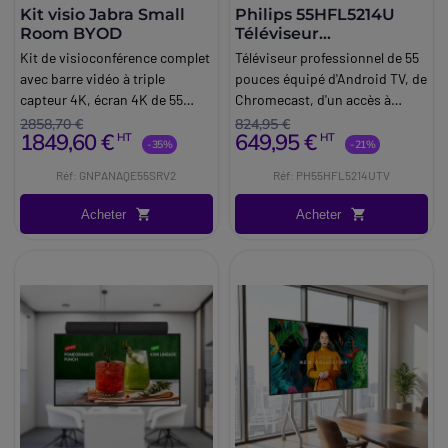
Kit visio Jabra Small
Philips 55HFL5214U
Room BYOD
Téléviseur
professionnel 4K
Kit de visioconférence complet
Téléviseur professionnel de 55
Android
avec barre vidéo à triple
pouces équipé d'Android TV, de
capteur 4K, écran 4K de 55
Chromecast, d'un accès à
pouces, support à roulettes et
Netflix et de fonctions de
2858,70 €
824,95 €
1849,60 €
649,95 €
HT
HT
accessoires, dédié aux petites
gestion centralisée pour les
-35%
-21%
salles (4-6 personnes).
environnements hôteliers.
Réf: GNPANAQE55SRV2
Réf: PH55HFL5214UTV
Acheter
Acheter