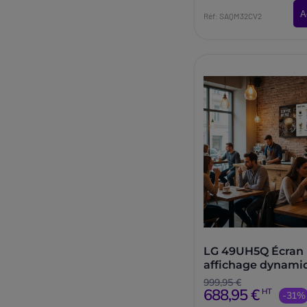
A
Réf: SAQM32CV2
LG 49UH5Q Écran
affichage dynam
49''
999,95 €
688,95 €
HT
-31%