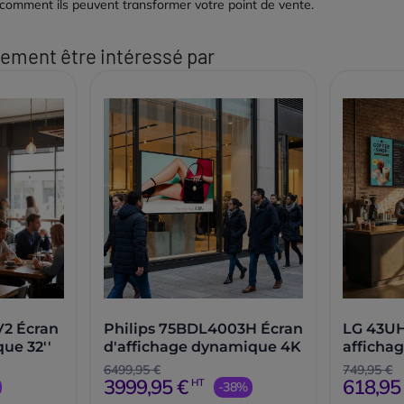
comment ils peuvent transformer votre point de vente.
ement être intéressé par
2 Écran
Philips 75BDL4003H Écran
LG 43U
ue 32''
d'affichage dynamique 4K
afficha
43''
6499,95 €
749,95 €
3999,95 €
618,95
HT
-38%