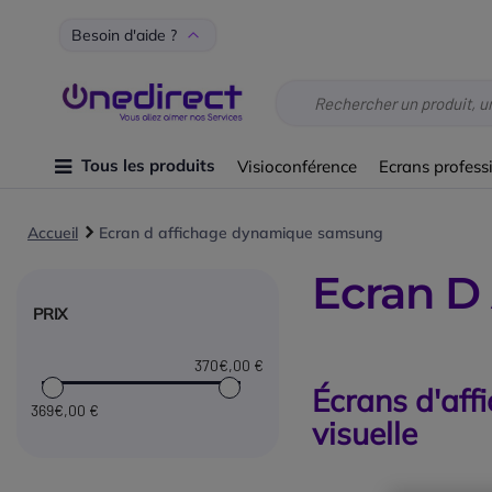
Besoin d'aide ?
Tous les produits
Visioconférence
Ecrans profess
Accueil
Ecran d affichage dynamique samsung
Ecran D
PRIX
370€
,00 €
Écrans d'af
369€
,00 €
visuelle