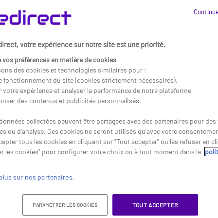
rans d'affichage dynamique Samsung peuvent révolutionner votre espa
Continue
e vos messages grâce à une qualité d'image exceptionnelle.
rect, votre expérience sur notre site est une priorité.
s clients avec des contenus dynamiques et engageants.
otre communication grâce à des outils intuitifs et connectés.
 vos préférences en matière de cookies
sons des cookies et technologies similaires pour :
amiser votre communication ! Explorez notre sélection d'écrans d'af
le fonctionnement du site (cookies strictement nécessaires),
r votre expérience et analyser la performance de notre plateforme,
poser des contenus et publicités personnalisés.
données collectées peuvent être partagées avec des partenaires pour des f
res ou d'analyse. Ces cookies ne seront utilisés qu'avec votre consenteme
epter tous les cookies en cliquant sur "Tout accepter" ou les refuser en cl
r les cookies" pour configurer votre choix ou à tout moment dans la
poli
plus sur nos partenaires.
TOUT ACCEPTER
PARAMÉTRER LES COOKIES