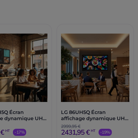
H5Q Écran
LG 86UH5Q Écran
ge dynamique UHD
affichage dynamique UHD
86''
2999,95 €
 €
2431,95 €
HT
HT
-17%
-19%