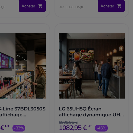
Acheter
Acheter
5QE
Réf: LG86UH5QE
 S-Line 37BDL3050S
LG 65UH5Q Écran
'affichage
affichage dynamique UHD
ue 32''
65''
1999,95 €
 €
1082,95 €
HT
HT
-33%
-46%