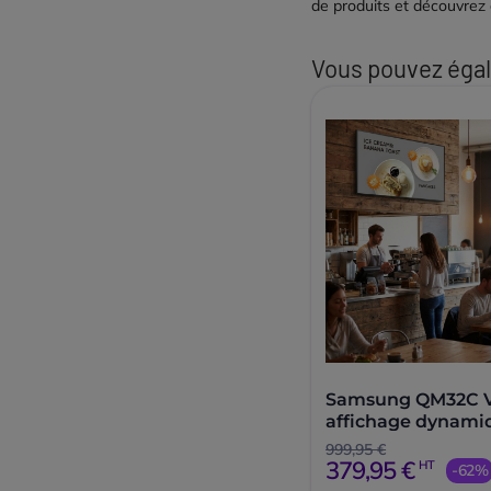
de produits et découvrez 
Vous pouvez égal
Samsung QM32C V
affichage dynamiq
999,95 €
379,95 €
HT
-62%