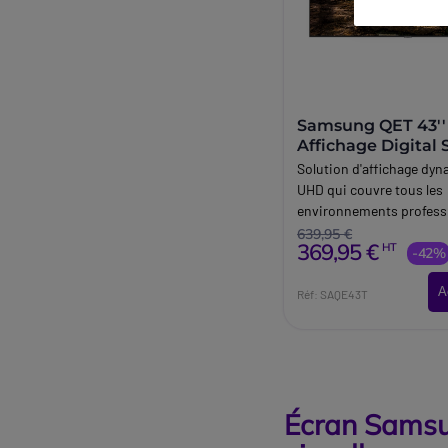
Samsung QET 43'
Affichage Digital
Professionnel | Éc
Solution d'affichage dy
professionnels
UHD qui couvre tous les
environnements profess
639,95 €
369,95 €
HT
-42%
A
Réf: SAQE43T
Écran Samsu